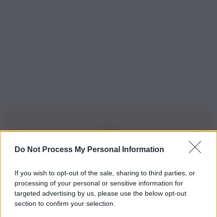
Do Not Process My Personal Information
Iscriviti alla nostra Newsletter
If you wish to opt-out of the sale, sharing to third parties, or
Iscriviti alla nostra newsletter per non perdere le ultime
processing of your personal or sensitive information for
novità
targeted advertising by us, please use the below opt-out
section to confirm your selection.
Iscriviti Ora