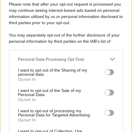
Please note that after your opt-out request is processed you
may continue seeing interest-based ads based on personal
information utilized by us or personal information disclosed to
third parties prior to your opt-out.
You may separately opt-out of the further disclosure of your
personal information by third parties on the IAB’s list of
© 2026 | Ediservice s.r.l. 95126 Catania – Via Principe
downstream participants.
Nicola, 22 – P.IVA: 01153210875 – Cciaa Catania n.
Personal Data Processing Opt Outs
This information may also be disclosed by us to third parties
01153210875 – Quotidiano di Sicilia usufruisce dei
on the IAB’s List of Downstream Participants that may further
contributi di cui al D.lgs n. 70/2017
I want to opt-out of the Sharing of my
disclose it to other third parties.
personal data.
Opted In
I want to opt-out of the Sale of my
Personal Data.
Chi Siamo
Opted In
Fondazione Etica e Valori Marilù Tregua
Fondatore Carlo Alberto Tregua
Lavora con noi
I want to opt-out of processing my
Personal Data for Targeted Advertising.
Gerenza
Opted In
I want to opt-out of Collection, Use,