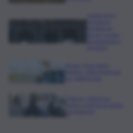
Quando arriva
l’assegno di
inclusione ad
agosto? Le date
del pagamento e
dei rinnovi
Turismo, Osservatorio
Telepass: +20% di interesse
per i viaggi in auto
Palermo, rapina in un
centro scommesse: bottino
da 5mila euro