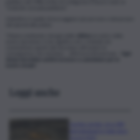
pubblico del 1986 al fine di configurare il nuovo reato di
“molestie sessuali pubbliche”.
L’obiettivo è quello di incoraggiare più persone a denunciare
tali episodi alla polizia.
“Stiamo mettendo i bisogni delle
vittime
al centro della
nostra decisione, il che significa che i criminali che
commettono questi atti dovranno affrontare le
conseguenze che meritano – afferma la Braverman-
Ogni
donna dovrebbe sentirsi al sicuro a camminare per le
nostre strade
“.
Leggi anche
Caretta caretta, circa 280
nidi individuati in Italia dopo
record 2025