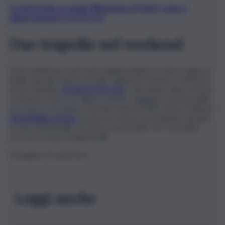
Iscriviti gratis al canale WhatsApp di QdS.it, news e
aggiornamenti CLICCA QUI
Due tragedie nel weekend
Il fine settimana, sul fronte degli incidenti, è stato tragico in
Sicilia. Due gli eventi mortale registrati: il primo a Gela (CL),
dove il 42enne
Gregorio Perrone
è deceduto dopo essersi
scontrato contro un albero mentre viaggiava a bordo della
sua moto; il secondo a Termini Imerese (PA), dove il 39enne
Massimiliano Arduo
ha perso la vita in un incidente durante
un tour amatoriale con amici motociclisti. Per entrambi, i
soccorsi si sono rivelati inutili.
Immagine di repertorio
Leggi anche