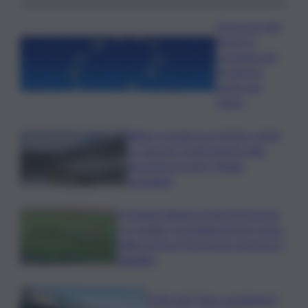
Oroscopo del
lunedì, le
previsioni del
10 agosto
segno per
segno
Rifiuti, in Sicilia tra il 2024 e 2025
un calo dei conferimenti nelle
discariche di oltre 50mila
tonnellate
Il Catania elimina ai rigori il Vicenza
e si regala i trentaduesimi di Coppa
Italia contro il Parma: la cronaca e il
tabellino
Truffa del “finto carabiniere”,