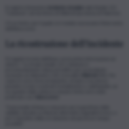
Si registra l’ennesimo
incidente stradale
sulla Statale 121
“Catanese”, nel territorio di Villafrati (provincia di Palermo).
C’è un ferito, per il quale si è rivelato necessario l’intervento
dell’elisoccorso.
La ricostruzione dell’incidente
Di seguito la nota dell’Anas con le prime informazioni sul
sinistro: “La strada statale 121 Catanese è
provvisoriamente chiusa al traffico per un incidente
avvenuto al chilometro 232, in località
Villafrati
(PA). Per
cause in corso di accertamento, un’auto e un mezzo
pesante si sono scontrati frontalmente e, nell’impatto, un
occupante della vettura è rimasto ferito ed è stato
prelevato con l’
elisoccorso
“.
“Il personale di Anas è sul posto per la gestione della
viabilità, deviata su itinerari alternativi segnalati in loco, e
per il ripristino della circolazione nel più breve tempo
possibile”.