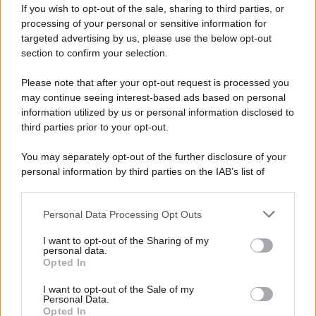
Iscriviti alla nostra Newsletter
If you wish to opt-out of the sale, sharing to third parties, or
Iscriviti alla nostra newsletter per non perdere le ultime
processing of your personal or sensitive information for
novità
targeted advertising by us, please use the below opt-out
section to confirm your selection.
Iscriviti Ora
Please note that after your opt-out request is processed you
may continue seeing interest-based ads based on personal
information utilized by us or personal information disclosed to
third parties prior to your opt-out.
You may separately opt-out of the further disclosure of your
personal information by third parties on the IAB’s list of
© 2026 | Ediservice s.r.l. 95126 Catania – Via Principe
downstream participants.
Nicola, 22 – P.IVA: 01153210875 – Cciaa Catania n.
Personal Data Processing Opt Outs
This information may also be disclosed by us to third parties
01153210875 – Quotidiano di Sicilia usufruisce dei
on the IAB’s List of Downstream Participants that may further
contributi di cui al D.lgs n. 70/2017
I want to opt-out of the Sharing of my
disclose it to other third parties.
personal data.
Opted In
I want to opt-out of the Sale of my
Personal Data.
Chi Siamo
Opted In
Fondazione Etica e Valori Marilù Tregua