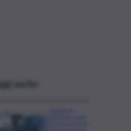
ggi anche
Tragedia nel
Palermitano, uomo
morto dopo essere
stato incornato da