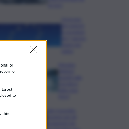
un toro
Oroscopo
del venerdì,
le previsioni
del 7 agosto
segno per
segno
Messina,
sonal or
riflettori
ection to
puntati sulla
crisi idrica
nterest-
nella zona
closed to
Nord
Safe: il prestito
 third
europeo per gli
armamenti che