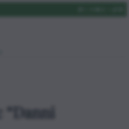
eo
c “Danni