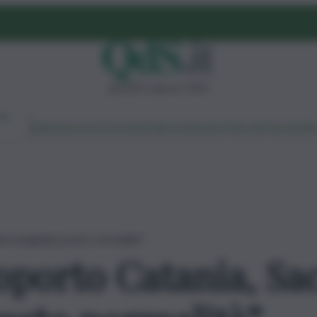
giovedì 6 agosto 2026
Ambiente
Lavoro
Economia
Politica
Cultura
Dai Mercati
Podcast
Vid
i marginali, presto normalità”
oporto Catania, Sa