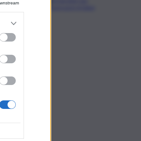
vincolerebbe due
Downstream
generazioni di italiani