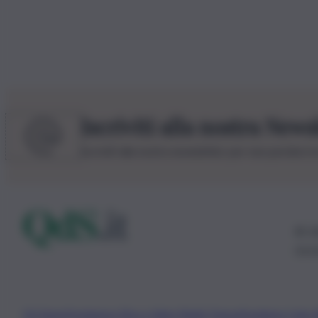
Iscriviti alla nostra News
Iscriviti alla nostra newsletter per non perdere 
© 20
0115
Chi Siamo
Fondazione Etica e Valori Marilù Tregua
Fondatore Carlo 