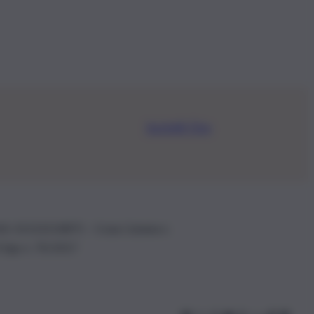
Iscriviti Ora
.IVA: 01153210875 – Cciaa Catania n.
 D.lgs n. 70/2017