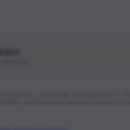
letter
le ultime novità
26 | Ediservice s.r.l. 95126 Catania – Via Principe Nicola, 22 – P
3210875 – Quotidiano di Sicilia usufruisce dei contributi di cui al
Alberto Tregua
Lavora con noi
Gerenza