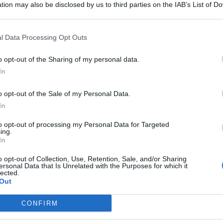
tion may also be disclosed by us to third parties on the IAB’s List of 
 that may further disclose it to other third parties.
tto male nessuno. Stiamo cercando con immediatezza di
cordo con Enac per garantire alcune partenze e cercare di
l Data Processing Opt Outs
gi per i quali ci scusiamo”. Lo afferma l’Ad della Sac, Nico
te scorsa in
aeroporto
a Catania. “Dopodiché – aggiunge-
o opt-out of the Sharing of my personal data.
nni che ci sono stati al terminal A sono assolutamente
o detto, tutto l’aeroporto ma solo una piccola parte che
In
o opt-out of the Sale of my Personal Data.
con altri scali per riproduzione
In
to opt-out of processing my Personal Data for Targeted
ing.
In
di stato e la comunità aeroportuale per il grande sforzo
o opt-out of Collection, Use, Retention, Sale, and/or Sharing
 visto qui il nostro sindaco in prima persona che si è fatto
ersonal Data that Is Unrelated with the Purposes for which it
i osserva come “operiamo oggi su circa 40mila passeggeri e
lected.
oduzione dei
voli
attraverso le compagnie aree su altri scali
Out
disposizione dei pullman ma speriamo di garantire che la
i volando da qui”. “Speriamo – conclude – di tornare a
CONFIRM
za e’ stata perfettamente eseguita e torno a ringraziare le
ati seri, rapidi ed efficaci”.