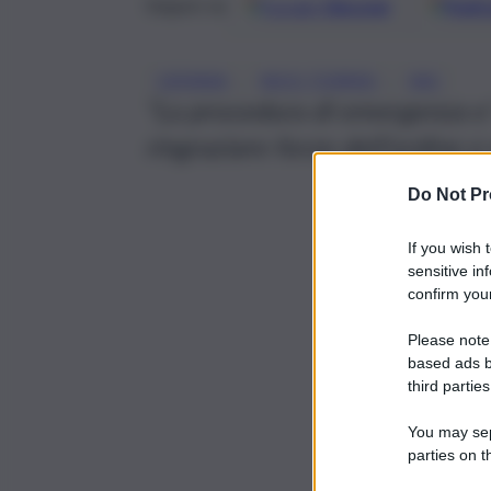
Google
Discover
Fonti 
Seguici su
, 
, 
CATANIA
NICO TORRISI
SAC
“La procedura di emergenza e’
ringraziare forze dell’ordine e v
Do Not Pr
If you wish 
sensitive in
confirm your
Please note
based ads b
third parties
You may sepa
parties on t