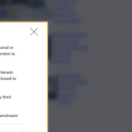
e fugge nel
Catanese,
denunciato
automobilista
Tragedia nel mare
di Lampedusa,
morto giovane sub
sonal or
colpito da
ection to
gommone
nterest-
A passeggio
closed to
con una pistola,
arrestato
giovane a
 third
Catania
Downstream