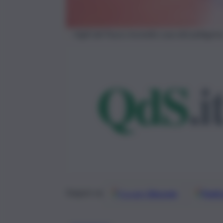
Vigili del Fuoco incendio casa del pellegrin
Google
Discover
Fonti 
Seguici su