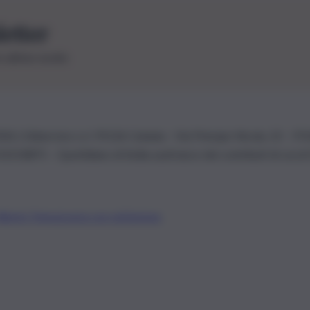
letter
le ultime novità
26 | Ediservice s.r.l. 95126 Catania – Via Principe Nicola, 22 – P
3210875 – Quotidiano di Sicilia usufruisce dei contributi di cui al
Alberto Tregua
Lavora con noi
Gerenza