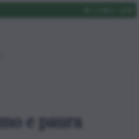
eo
umo e paura