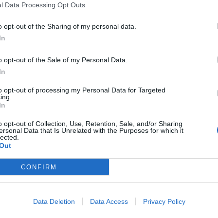
. L’allarme è scattato intorno alle 11:00. Si sono salvati
l Data Processing Opt Outs
 ci sarebbero feriti. Attimi di terrore anche tra i bagnanti
 di fumo nero
. Sul posto è arrivata la
Guardia costiera
e i
o opt-out of the Sharing of my personal data.
 quale motivo sia divampato. La barca ha fatto il pieno di
In
o opt-out of the Sale of my Personal Data.
In
to opt-out of processing my Personal Data for Targeted
ing.
In
o opt-out of Collection, Use, Retention, Sale, and/or Sharing
ersonal Data that Is Unrelated with the Purposes for which it
lected.
Out
CONFIRM
Data Deletion
Data Access
Privacy Policy