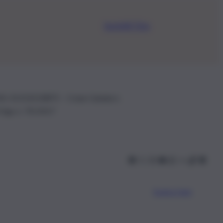
Iscriviti Ora
.IVA: 01153210875 – Cciaa Catania n.
 D.lgs n. 70/2017
Scarica l’app