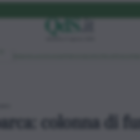
domenica 9 agosto 2026
Ambiente
Lavoro
Economia
Politica
Cultura
Dai Mercati
Podcast
Vid
paura
barca: colonna di f