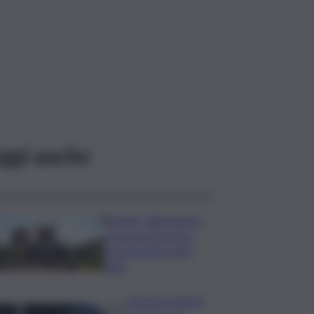
ggi anche
Turismo, Bluvacanze:
crescono giovani e
prenotazioni sotto
data
Investe pedone