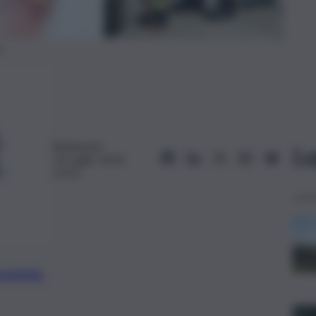
o
Redazione
Le
14 Luglio 2024,
13:52
preferite