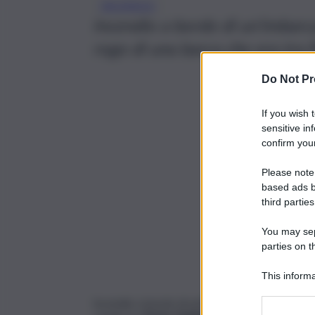
INCENDIO
Incendio a bordo di un’imbarcaz
rogo di una barca che era tra P
Do Not Pr
If you wish 
sensitive in
confirm your
Please note
based ads b
third parties
You may sepa
parties on t
This informa
Participants
Incendio a bordo di un’imbarcazione. Paura ai