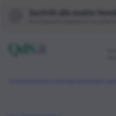
Iscriviti alla nostra News
Iscriviti alla nostra newsletter per non perdere 
© 20
0115
Chi Siamo
Fondazione Etica e Valori Marilù Tregua
Fondatore Carlo 