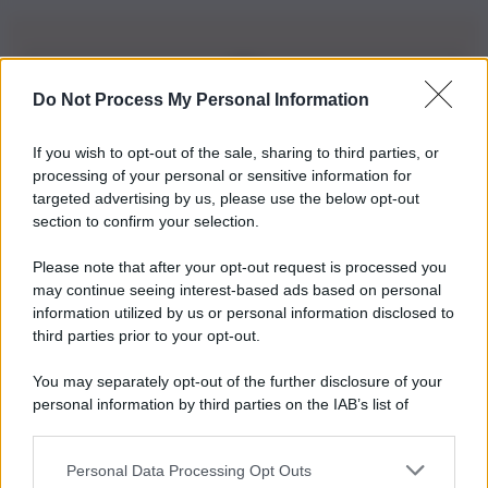
Do Not Process My Personal Information
Iscriviti alla nostra Newsletter
If you wish to opt-out of the sale, sharing to third parties, or
Iscriviti alla nostra newsletter per non perdere le ultime
processing of your personal or sensitive information for
novità
targeted advertising by us, please use the below opt-out
section to confirm your selection.
Iscriviti Ora
Please note that after your opt-out request is processed you
may continue seeing interest-based ads based on personal
information utilized by us or personal information disclosed to
third parties prior to your opt-out.
You may separately opt-out of the further disclosure of your
personal information by third parties on the IAB’s list of
© 2026 | Ediservice s.r.l. 95126 Catania – Via Principe
downstream participants.
Nicola, 22 – P.IVA: 01153210875 – Cciaa Catania n.
Personal Data Processing Opt Outs
This information may also be disclosed by us to third parties
01153210875 – Quotidiano di Sicilia usufruisce dei