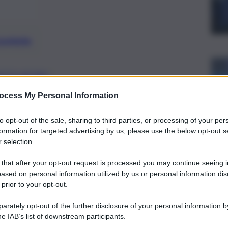
preferite
OTTO RITIRO
 polemiche, i lavori per la messa in
ocess My Personal Information
rano andare avanti più velocemente.
to opt-out of the sale, sharing to third parties, or processing of your per
formation for targeted advertising by us, please use the below opt-out s
 selection.
 that after your opt-out request is processed you may continue seeing i
ased on personal information utilized by us or personal information dis
 prior to your opt-out.
rately opt-out of the further disclosure of your personal information by
he IAB’s list of downstream participants.