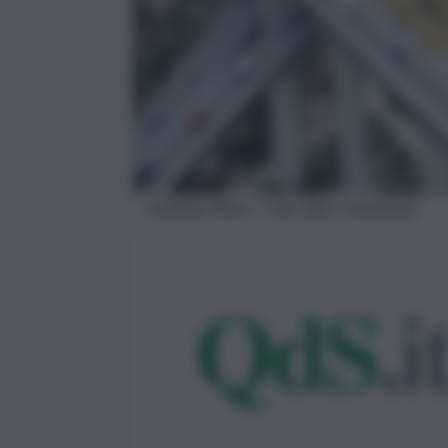
Viadotto Ritiro – foto QdS, compressa