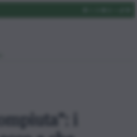
eo
compiuta”: i