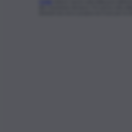
Cefalù
. Adesso sarà la volta della posa dell’ar
alla conclusione dei lavori. Poi sarà la volta de
divenuti una vera e propria via Crucis per la cit