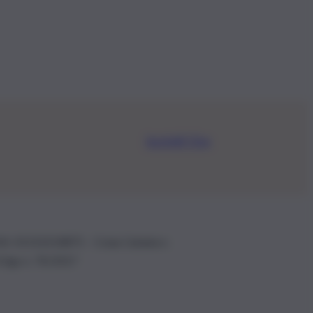
Iscriviti Ora
.IVA: 01153210875 – Cciaa Catania n.
 D.lgs n. 70/2017