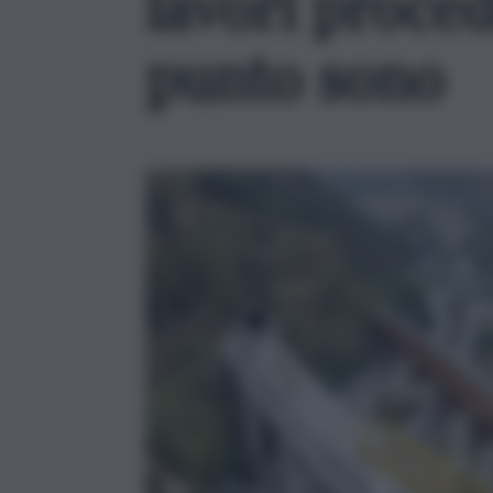
lavori proce
punto sono