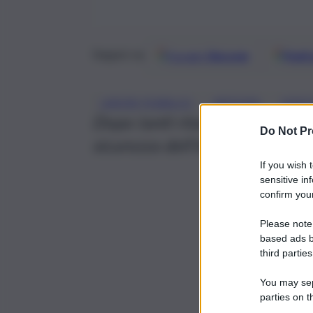
Google
Discover
Fonti 
Seguici su
, 
, 
LAVORI PUBBLICI
MESSINA
VIAD
Dopo tanti ritardi e non poche
Do Not Pr
sicurezza dell’impalcato semb
If you wish 
sensitive in
confirm your
Please note
based ads b
third parties
You may sepa
parties on t