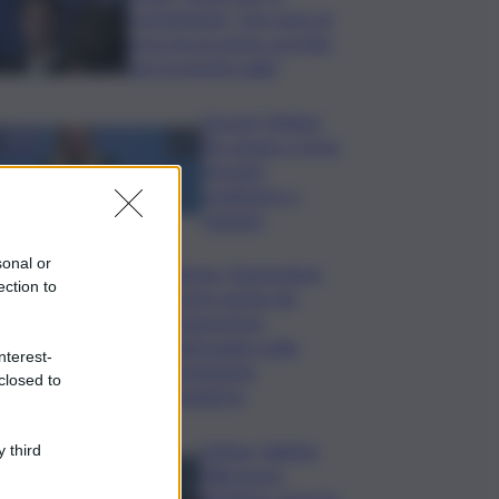
commissione: “non sono un
eroe ma un uomo corretto,
non troverete nulla”
Guccini, Meloni:
l’ho amato e mi ha
formato,
continuerò a
cantarlo
sonal or
Palermo, l’operazione
ection to
Varchi è anche nel
Sottogoverno:
D’Alessandro nella
nterest-
commissione
closed to
Urbanistica
Cefpas, Sabrina
 third
Cillia nuova
direttrice: arriva la