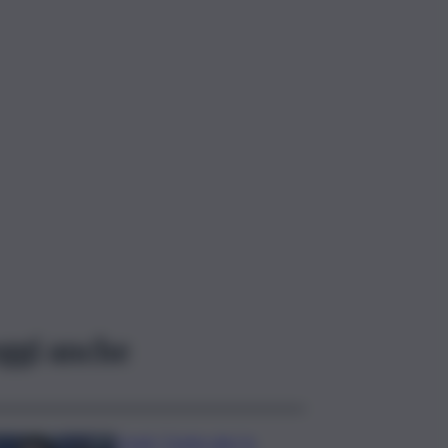
ggi anche
Covid, ‘Conte-day’ in