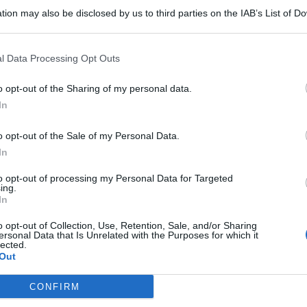
tion may also be disclosed by us to third parties on the IAB’s List of 
 that may further disclose it to other third parties.
l Data Processing Opt Outs
 in modo spedito. È stata infatti varata anche la seconda
o opt-out of the Sharing of my personal data.
’impalcato.
In
oggio lato monte sul viadotto che sovrasta lo svincolo del
a. Si trattava dell’ultimo passaggio cruciale che richiedesse
o opt-out of the Sale of my Personal Data.
 per questo ha anche comportato la riduzione della
In
 Giostra.
to opt-out of processing my Personal Data for Targeted
t, news e aggiornamenti CLICCA QUI
ing.
In
iadotto Ritiro
o opt-out of Collection, Use, Retention, Sale, and/or Sharing
ersonal Data that Is Unrelated with the Purposes for which it
lected.
er posare prima di passare all’ultima fase dell’opera.
Out
della
Toto Costruzioni
e sposate dal direttore generale del
o Fazio, entro il mese di marzo si dovrebbe ultimare
CONFIRM
on gli ultimi interventi che, nelle intenzioni del Cas e
 conclusione dei lavori entro l’estate.