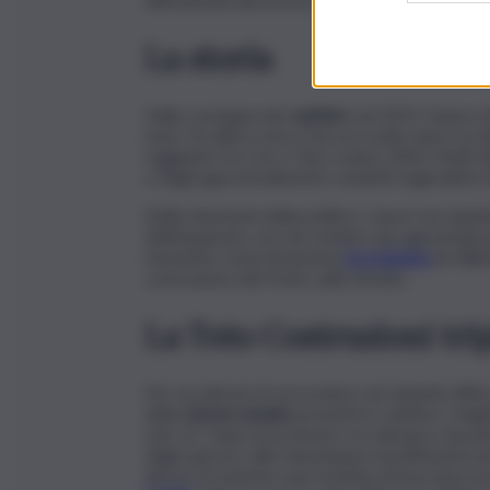
La storia
Dalla consegna dei
cantieri
, nel 2015, l’opera 
mesi. Da allora sono trascorsi sette anni e la
raggiunto tra Cas e Toto a inizio 2024. Molti de
e degli approfondimenti condotti negli ultimi me
Nelle intenzioni della politica, i lavori sul vi
dell’impalcato così da rendere più agevoli gli s
momento resta l’ennesima
incompiuta
di edili
costruzione del Ponte sullo Stretto.
La Toto Costruzioni trip
Per accelerare le procedure sul viadotto Ritiro
delle
risorse umane
presenti in cantiere. Degl
solo 15. Dopo le proteste e le denunce da par
dagli operai e alla manodopera insufficiente pe
deciso di smistare una trentina di lavoratori p