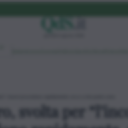
giovedì 6 agosto 2026
Ambiente
Lavoro
Economia
Politica
Cultura
Dai Mercati
Podcast
Vid
iuta”: i lavori procedono rapidamente, ecco a che punto sono
ro, svolta per “l’in