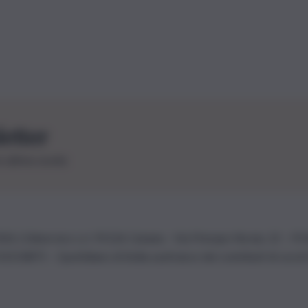
letter
le ultime novità
26 | Ediservice s.r.l. 95126 Catania – Via Principe Nicola, 22 – P
3210875 – Quotidiano di Sicilia usufruisce dei contributi di cui al