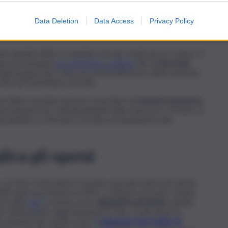
Data Deletion
Data Access
Privacy Policy
del viadotto Ritiro si sarebbe dovuta realizzare in 2 anni e 4
 data di consegna
ha continuato a slittare
fino all’
accordo
gli intoppi sono stati raccontati all’interno delle inchieste
si dal Quotidiano di Sicilia.
adotto Ritiro avrebbe dovuto consentire la
messa in sicurezza
postamenti per tutti gli abitanti della zona nord. Di fatto, al
zia pubblica a Messina, tra l’altro propedeutica alla
lica gli operai
, la Toto Costruzioni è tornata sui propri passi nel merito
i 80 operai presenti nel 2015, a ottobre ne erano rimasti
te della
UIL
in merito ai tre
stipendi in arretrato
vantati
r l’ultimazione degli impalcati, la Toto Costruzioni ha
rovenienti dal cantiere per il
raddoppio ferroviario di