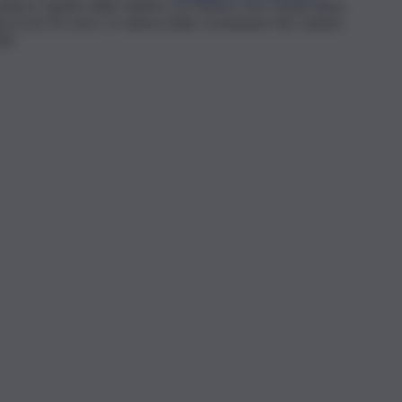
matura, il getto delle solette e le finiture che condurranno
lle prove di carico. In attesa della conclusione dei cantieri
tà.