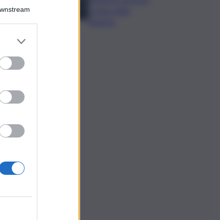
Downstream
nomina della
Regione