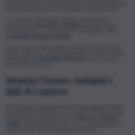
superlatitante per applicargli la propria fotografia affinché
potesse permettersi le cure sanitarie sotto falso nome.
La “cessione” dell’identità sarebbe avvenuta già in
occasione dell’
operazione chirurgica
alla quale Matteo
Messina Denaro si è sottoposto il 13 novembre 2020
all’
ospedale di Mazara del Vallo
.
Grazie a questa falsa identità, Messina Denaro sarebbe
riuscito a vivere e a girare indisturbato per diverso tempo
nella località di
Campobello di Mazara
, dove sono stati
rintracciati alcuni covi.
Messina Denaro, indagati i
figli di Luppino
Nel frattempo si allunga la lista dei fiancheggiatori dell’ex
superlatitante. Nelle scorse ore, infatti, nel registro degli
indagati sono stati iscritti i nomi di
Vincenzo
e
Antonio
Luppino
, figli di Giovanni, l’uomo che ha accompagnato il
capomafia alla clinica Maddalena di Palermo.