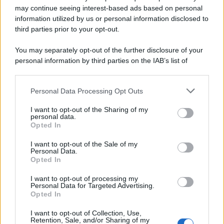
may continue seeing interest-based ads based on personal
information utilized by us or personal information disclosed to
third parties prior to your opt-out.
You may separately opt-out of the further disclosure of your
personal information by third parties on the IAB’s list of
© 2026 | Ediservice s.r.l. 95126 Catania – Via Principe
downstream participants.
Nicola, 22 – P.IVA: 01153210875 – Cciaa Catania n.
Personal Data Processing Opt Outs
This information may also be disclosed by us to third parties
01153210875 – Quotidiano di Sicilia usufruisce dei
on the IAB’s List of Downstream Participants that may further
contributi di cui al D.lgs n. 70/2017
I want to opt-out of the Sharing of my
disclose it to other third parties.
personal data.
Opted In
I want to opt-out of the Sale of my
Personal Data.
Chi Siamo
Opted In
Fondazione Etica e Valori Marilù Tregua
Fondatore Carlo Alberto Tregua
Lavora con noi
I want to opt-out of processing my
Personal Data for Targeted Advertising.
Gerenza
Opted In
I want to opt-out of Collection, Use,
Retention, Sale, and/or Sharing of my