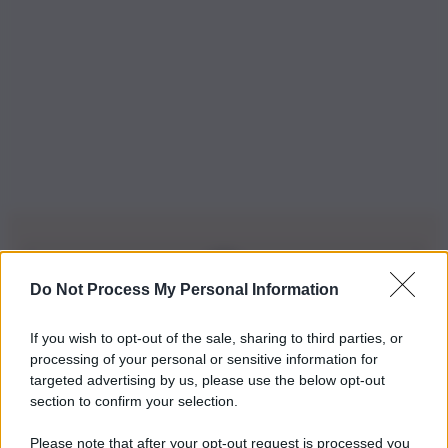
Do Not Process My Personal Information
Iscriviti alla nostra Newsletter
If you wish to opt-out of the sale, sharing to third parties, or
Iscriviti alla nostra newsletter per non perdere le ultime
processing of your personal or sensitive information for
novità
targeted advertising by us, please use the below opt-out
section to confirm your selection.
Iscriviti Ora
Please note that after your opt-out request is processed you