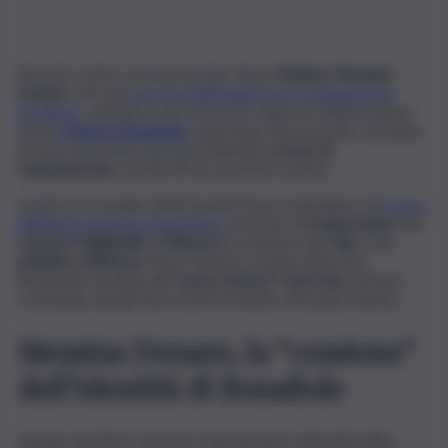
Bocche cucite, nessuna parola. Dopo
Matteo Messina
Denaro
, che dal
carcere dell’Aquila dove è attualmente
rinchiuso
, continua a non mostrare segni di collaborazione
anche
Andrea Bonafede
, il geometra incensurato accusato
di avere prestato la propria identità al
boss di
Castelvetrano
, decide di non proferire parola.
L’uomo si è avvalso della facoltà di non rispondere nel
corso
dell’interrogatorio di garanzia
avvenuto nell’
aula bunker
del
carcere Pagliarelli
di
Palermo
in presenza del
Gip
e del
pubblico ministero
Piero Padova. In base all’accusa,
Bonafede sarebbe
un “uomo d’onore” riservato
, lontano
comunque dai giri più stretti di Matteo Messina Denaro.
Messina Denaro, la “cessione”
dell’identità di Bonafede
L’uomo avrebbe concesso il documento d’identità all’ex