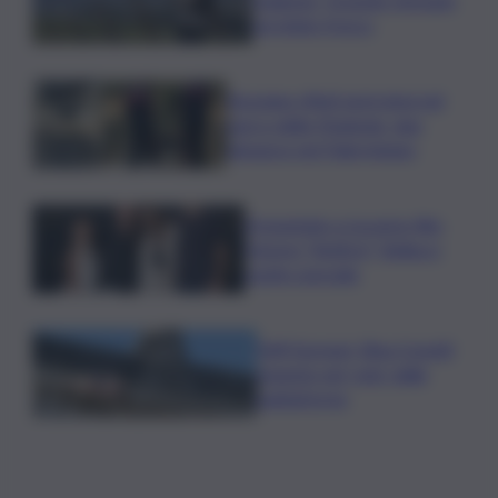
servitelo fresco
Bruciano rifiuti pericolosi nel
parco delle Madonie, due
denunce nel Palermitano
Presentato a Locarno film
Totorici “Ketticé”, Bellucci
ospite speciale
Tuffi Europei, Elisa Cosetti
argento nel ‘volo’ dalla
piattaforma