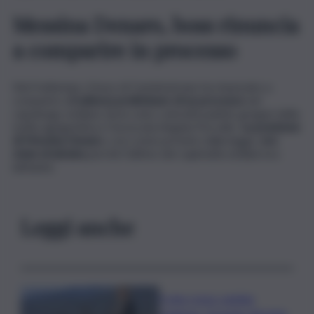
Messina Denaro, boss rinuncia
a comparire in processo
Nel frattempo, il boss di Castelvetrano ha rinunciato a
comparire all’
udienza preliminare di un processo
nel
capoluogo siciliano dove sono coinvolti padrini, gregari della
mafia agrigentina e l’avvocata Angela Porcello.
La posizione
di Messina Denaro
, così come previsto dalla legge,
era
stata stralciata
perché l’ultimo dei capimafia siciliani era
latitante.
Leggi anche
Il vino rosso cambia
stagione, Grassini: d’estate