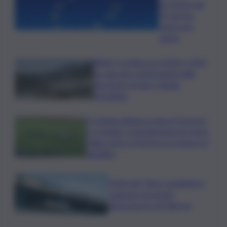
previsioni del
10 agosto
segno per
segno
Rifiuti, in Sicilia tra il 2024 e 2025
un calo dei conferimenti nelle
discariche di oltre 50mila
tonnellate
Il Catania elimina ai rigori il Vicenza
e si regala i trentaduesimi di Coppa
Italia contro il Parma: la cronaca e il
tabellino
Truffa del “finto carabiniere”,
catanese arrestato
all’aeroporto di Palermo