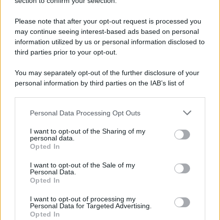
section to confirm your selection.
Iscriviti Ora
Please note that after your opt-out request is processed you
may continue seeing interest-based ads based on personal
information utilized by us or personal information disclosed to
third parties prior to your opt-out.
You may separately opt-out of the further disclosure of your
personal information by third parties on the IAB’s list of
© 2026 | Ediservice s.r.l. 95126 Catania – Via Principe
downstream participants.
Nicola, 22 – P.IVA: 01153210875 – Cciaa Catania n.
Personal Data Processing Opt Outs
This information may also be disclosed by us to third parties
01153210875 – Quotidiano di Sicilia usufruisce dei
on the IAB’s List of Downstream Participants that may further
contributi di cui al D.lgs n. 70/2017
I want to opt-out of the Sharing of my
disclose it to other third parties.
personal data.
Opted In
I want to opt-out of the Sale of my
Personal Data.
Chi Siamo
Opted In
Fondazione Etica e Valori Marilù Tregua
Fondatore Carlo Alberto Tregua
Lavora con noi
I want to opt-out of processing my
Personal Data for Targeted Advertising.
Gerenza
Opted In