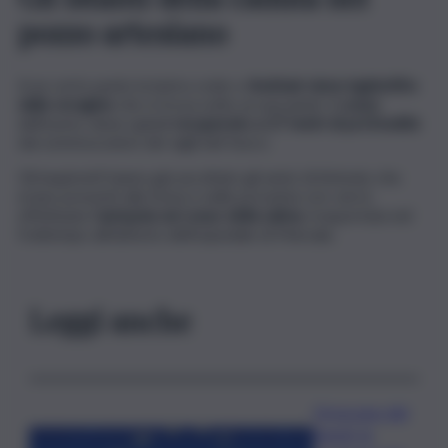
pozzo artesiano
A un certo punto la lastra cede e
Andriani viene inghiottito
dalla voragine
che si trova sotto ai suoi piedi. Il
corpo
dell’uomo viene quindi
recuperato a 27 metri di profondità
dai sommozzatori dei vigili del fuoco.
Gli inquirenti hanno già ascoltato gli amici di Antonio che
erano presenti alla festa e nelle prossime ore verrà
effettuata l’
autopsia sul corpo della salma
, trasportata nel
frattempo all’obitorio dell’ospedale di Marsala.
Leggi anche
Oroscopo del
lunedì, le