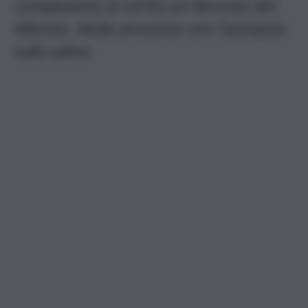
compleanno la verità sul decesso del
40enne. Nelle prossime ore l’autopsia
sulla salma