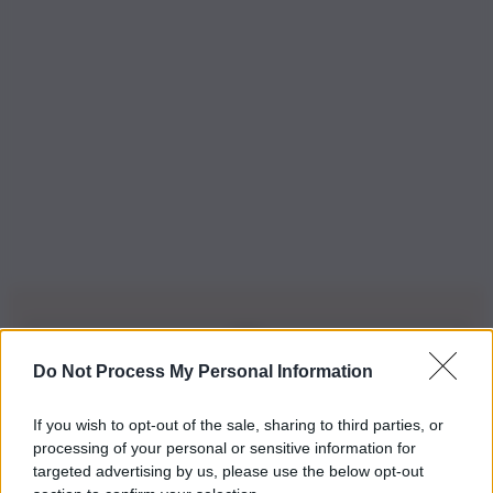
Do Not Process My Personal Information
Iscriviti alla nostra Newsletter
If you wish to opt-out of the sale, sharing to third parties, or
Iscriviti alla nostra newsletter per non perdere le ultime
processing of your personal or sensitive information for
novità
targeted advertising by us, please use the below opt-out