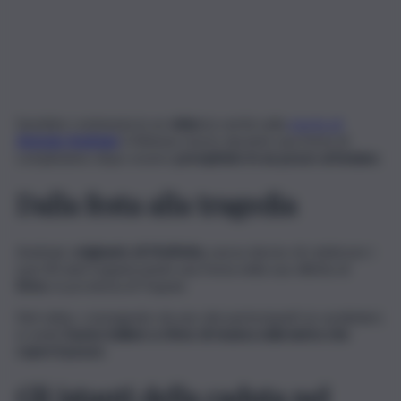
Sarebbe contenuta in un
video
la verità sulla
morte di
Antonio Andriani
, il 40enne morto durante una festa di
compleanno dopo essere
precipitato in un pozzo artesiano
.
Dalla festa alla tragedia
Andriani,
originario di Molfetta
, aveva deciso di celebrare i
suoi 40 anni organizzando una festa nella sua villetta di
Erice
, in provincia di Trapani.
Nel video, consegnato da uno dei partecipanti ai carabinieri,
si vede
l’uomo ballare a ritmo di musica sulla lastra che
copre il pozzo
.
Gli istanti della caduta nel