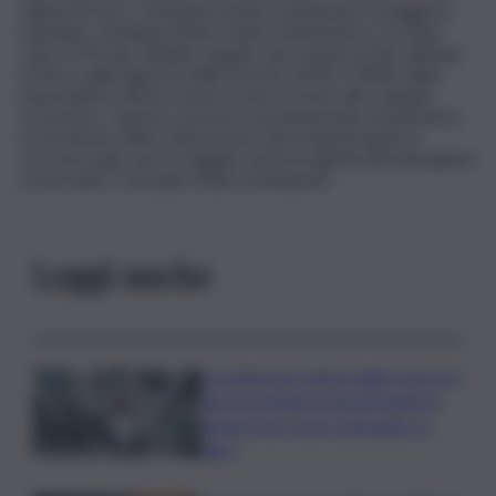
miliardi di euro” sottolinea Federcontribuenti. Il maggiore
imputato, sottolinea infine Federcontribuenti è ”lo Stato
/per il 27% dei cittadini, seguito dai Comuni (17%), dall’Inps
(11%) e dalla Agenzia delle Entrate (10%). E l’84% degli
imprenditori ritiene la burocrazia un freno allo sviluppo
economico. Questa carenza è assolutamente drammatica
in previsione della realizzazione dei progetti legati al
recovery plan, per la maggior parte progetti interdisciplinari
e innovativi” conclude Federcontribuenti.
Leggi anche
La parità nel campo della ricerca è
ancora lontana ostacoli legati al
genere per nove scienziate su
dieci