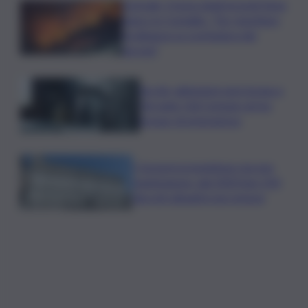
Acireale, il tema degli incendi tiene
banco in Consiglio. “Far rispettare
l’ordinanza su scerbatura dei
terreni”
Siccità, abitazioni senz’acqua a
Terrasini. Dal Comune arriva
bypass di emergenza
I Governi promettono ma non
mantengono: dal 2020 ben 550
decreti attuativi non emessi