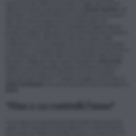
burocrazia, dal 1990 ci sono state in Italia varie riforme
della Pa, la prima, la più importante la
riforma Cassese
, che
introduce i concetti di efficienza ed efficacia, per passare
alle varie riforme legate al nome di Bassanini che
introducono la devolution, la sussidiarietà (legata alla più
grande svendita o liberalizzazione del patrimonio pubblico)
e aprono il fronte alla riforma del Titolo quinto della
Costituzione, con un impianto che ha creato la più grande
confusione e sovrapposizione di competenze tra il Centro e
la Periferia, per arrivare alla riforma Madia e alla riforma
Brunetta. Malgrado tutto questo impegno la
burocrazia
Italiana è ancora il grande problema di questo paese e
questo perché spesso si affronta con vere e proprie
”piroette burocratiche”. E’ quanto si legge in uno studio di
Federcontribuenti
che sarà presentato nei prossimi giorni a
Roma
.
“Fino a 125 controlli l’anno”
“In un anno una azienda di piccole/medie dimensioni può
subire 125 controlli da 20 enti diversi. In totale il sistema
burocratico in Italia ha 136.000 norme e ci costa circa 70