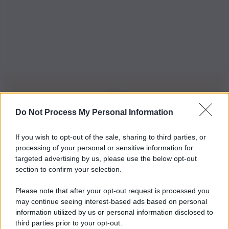
Do Not Process My Personal Information
Iscriviti alla nostra Newsletter
If you wish to opt-out of the sale, sharing to third parties, or
Iscriviti alla nostra newsletter per non perdere le ultime
processing of your personal or sensitive information for
novità
targeted advertising by us, please use the below opt-out
section to confirm your selection.
Iscriviti Ora
Please note that after your opt-out request is processed you
may continue seeing interest-based ads based on personal
information utilized by us or personal information disclosed to
third parties prior to your opt-out.