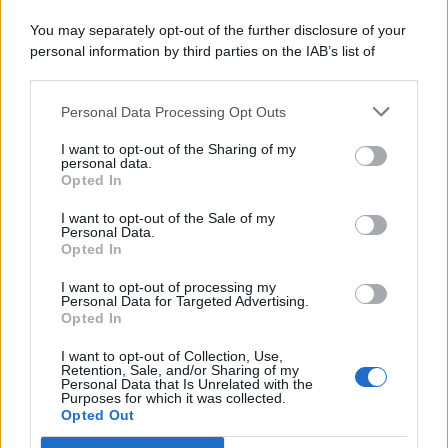
You may separately opt-out of the further disclosure of your
personal information by third parties on the IAB’s list of
© 2026 | Ediservice s.r.l. 95126 Catania – Via Principe
downstream participants.
Nicola, 22 – P.IVA: 01153210875 – Cciaa Catania n.
Personal Data Processing Opt Outs
This information may also be disclosed by us to third parties
01153210875 – Quotidiano di Sicilia usufruisce dei
on the IAB’s List of Downstream Participants that may further
contributi di cui al D.lgs n. 70/2017
I want to opt-out of the Sharing of my
disclose it to other third parties.
personal data.
Opted In
I want to opt-out of the Sale of my
Personal Data.
Chi Siamo
Opted In
Fondazione Etica e Valori Marilù Tregua
Fondatore Carlo Alberto Tregua
Lavora con noi
I want to opt-out of processing my
Personal Data for Targeted Advertising.
Gerenza
Opted In
I want to opt-out of Collection, Use,
Retention, Sale, and/or Sharing of my
Personal Data that Is Unrelated with the
Purposes for which it was collected.
Opted Out
Scarica l’app