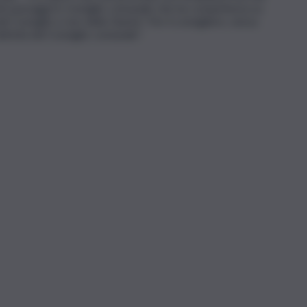
vuti passaggi in Consiglio comunale che ha competenza su
l Consiglio e non della Giunta”. Per il consigliere, senza
attività del Consiglio comunale”.