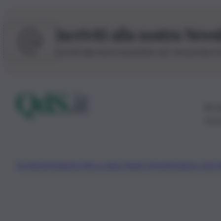
Iscriviti alla nostra News
Iscriviti alla nostra newsletter per non perdere 
© 20
0115
Chi Siamo
Fondazione Etica e Valori Marilù Tregua
Fondatore Carlo 