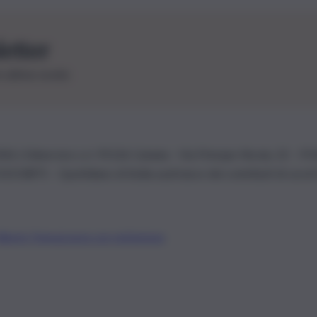
letter
le ultime novità
26 | Ediservice s.r.l. 95126 Catania – Via Principe Nicola, 22 – P
3210875 – Quotidiano di Sicilia usufruisce dei contributi di cui al
Alberto Tregua
Lavora con noi
Gerenza