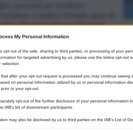
lio comunale per verificare
’iniziativa. Il sindaco Orlando spera di
cembre. Ma non tutti sono d’accordo
ocess My Personal Information
to opt-out of the sale, sharing to third parties, or processing of your per
formation for targeted advertising by us, please use the below opt-out s
 selection.
 that after your opt-out request is processed you may continue seeing i
ased on personal information utilized by us or personal information dis
 prior to your opt-out.
rately opt-out of the further disclosure of your personal information by
he IAB’s list of downstream participants.
tion may also be disclosed by us to third parties on the IAB’s List of 
 that may further disclose it to other third parties.
vertice di maggioranza sulla
Ztl
notturna
. Il
sindaco Leoluca