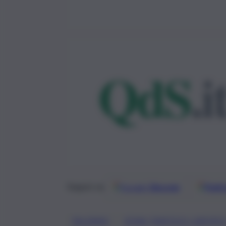
Google
Discover
Fonti 
Seguici su
, 
PALERMO
ZONA TRAFFICO LIMITAT