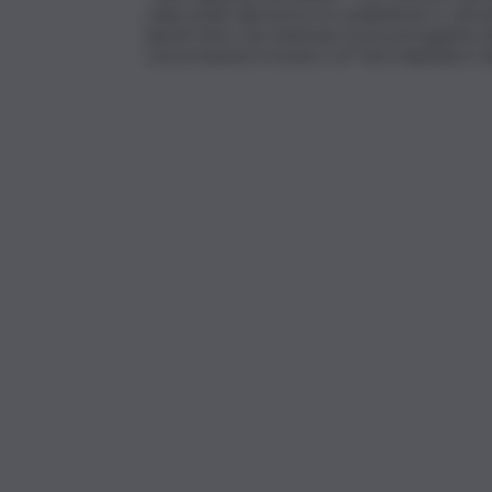
vada avanti attraverso la condivisione e i do
questi temi, che rientrano tra le prerogative de
concertazione il rischio è di “fare implodere l’