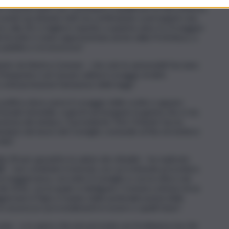
 commercianti che contribuirà a qualificare la vita notturna
avanti ascoltando tutti ma continuando a perseguire una
ni e alla Ztl, è migliore rispetto a qualche anno fa. A maggior
li di notte è stata rappresentata anche dalla Prefettura, a
 pubblico e la sicurezza”.
nto da Sinistra Comune – che solo le automobili facciano
Maqueda e sul Cassaro abbia il coraggio di dirlo
o interpretazioni fantasiose delle leggi”.
a politica deve avere il coraggio delle scelte e appare
unale immobile, si giochi ad inseguire la giunta che si sta
ramma del sindaco. Il presidente Totò Orlando faccia
endario dei lavori del Consiglio comunale al fine di mettere
ttà”.
a Ztl per garantire la salute dei cittadini – ha replicato
22
– non condivido il metodo con cui si intende procedere.
 maggioranza, con tutto il Consiglio e con la città e nel
del 2016, con la quale si obbligano i Comuni a dotarsi di un
iornare il Pgtu e il piano delle pedonalizzazioni delle
sicurezza i provvedimenti in essere e quelli futuri”.
onia – e io spero che non proceda con l’ordinanza ma che