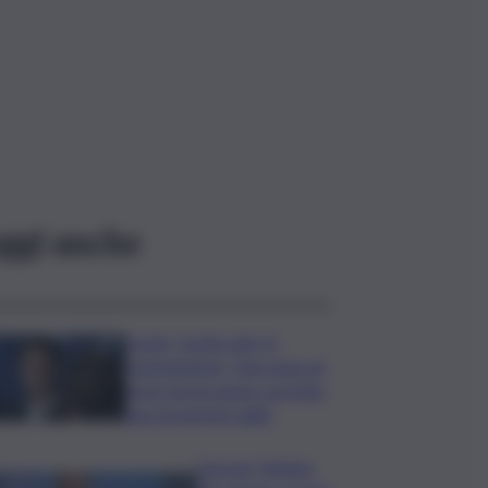
ggi anche
Covid, ‘Conte-day’ in
commissione: “non sono un
eroe ma un uomo corretto,
non troverete nulla”
Guccini, Meloni: