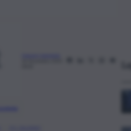
Gaspare Ingargiola
26 Novembre 2019,
Le
00:03
preferite
, 
O
ZTL PALERMO