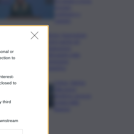
l’ho amato e mi ha
formato,
continuerò a
cantarlo
Palermo, l’operazione
Varchi è anche nel
Sottogoverno:
sonal or
D’Alessandro nella
ection to
commissione
Urbanistica
nterest-
Cefpas, Sabrina
closed to
Cillia nuova
direttrice: arriva la
nomina della
 third
Regione
Downstream