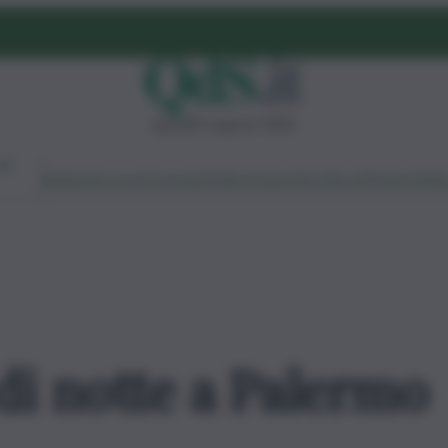
giovedì 6 agosto 2026
Ambiente
Lavoro
Economia
Politica
Cultura
Dai Mercati
Podcast
Vid
di notte a Palermo