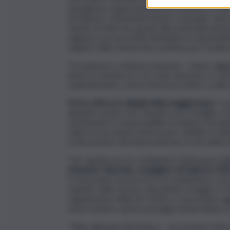
un’esigenza rappresentata da residenti e molti
di Palermo. L’Amministrazione comunale vada 
visione di città che, grazie alle pedonalizzazio
ragione se la necessità di limitare le automobi
seguito delle riunioni del Comitato per l’ordine
“Se qualcuno continua a pensare – hanno aggiu
bene al commercio e le vuole riportare su via 
esplicitamente, senza trincerarsi dietro cavilli 
Poi la critica ai colleghi della maggioranza
: “L
alquanto strano che, davanti a un Consiglio com
assumendo le responsabilità di attuare il prog
valere la sua autorevolezza per stabilire il cal
in discussione atti importanti per la vita della ci
“Per quanto possa condividere l’istituzione dell
Massimo Giaconia, consigliere di Palermo 20
È necessario un processo di condivisione con la
rispetto delle norme, soprattutto la legge n.3 
regolamento della Ztl. Inoltre, è necessario agg
aeree urbane: questi passaggi metterebbero in 
“Tutto dipende dal sindaco – ha concluso Giac