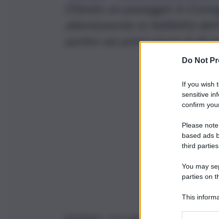
Chiesto un passaggio in Consig
attentamente la fattibilità dell
partire nei primi giorni di di
Do Not Pr
If you wish 
sensitive in
confirm your
Please note
based ads b
third parties
You may sepa
parties on t
This informa
Participants
PALERMO – Si è svolto nel fine settimana un 