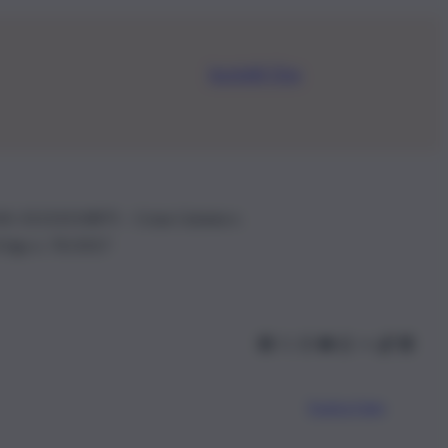
Iscriviti Ora
.IVA: 01153210875 – Cciaa Catania n.
 D.lgs n. 70/2017
Scarica l’app