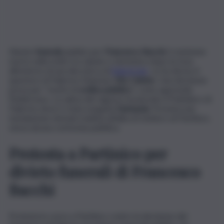
Niente
funerali
pubblici per
Francesco Bacchi
, il ventenne
morto nella notte tra sabato e domenica dopo la rissa
all’esterno di una discoteca di
Balestrate
. Lo ha deciso il
questore di Palermo Maurizio
Vito Calvino
. Una decisione
presa per “motivi di
ordine pubblico
“, come apprende
l’Adnkronos. La salma del ragazzo ha lasciato il Policlinico di
Palermo dove è stata eseguita
l’autopsia
. Prevista una
tumulazione domani mattina all’alba al cimitero di Partinico,
senza alcuna cerimonia pubblica.
Protesta a Partinico per
divieto funerali di Francesco
Bacchi
Protesta in corso a Partinico contro la decisione del