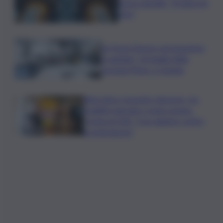
nuovo appello: “Si sblocchi
l’iter”
Se fosse il lavoro ad assumere
il capitale? Un’analisi della
vicenda Pfizer a Catania
Rete idrica, incendi e dissesto, tra
fragilità naturale e mano umana.
Cocina al QdS: “Così agiamo contro
le emergenze”