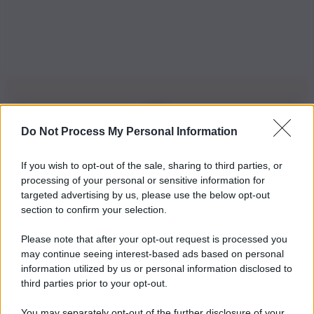
Do Not Process My Personal Information
Iscriviti alla nostra Newsletter
If you wish to opt-out of the sale, sharing to third parties, or
Iscriviti alla nostra newsletter per non perdere le ultime
processing of your personal or sensitive information for
novità
targeted advertising by us, please use the below opt-out
section to confirm your selection.
Iscriviti Ora
Please note that after your opt-out request is processed you
may continue seeing interest-based ads based on personal
information utilized by us or personal information disclosed to
third parties prior to your opt-out.
You may separately opt-out of the further disclosure of your