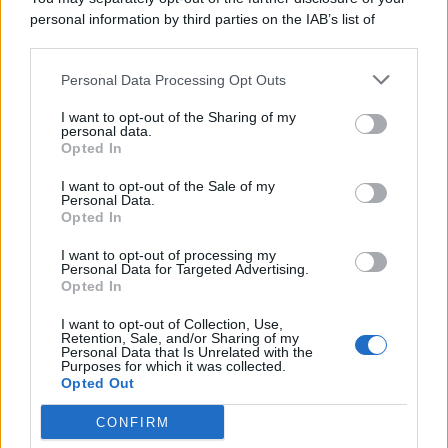
personal information by third parties on the IAB’s list of
© 2026 | Ediservice s.r.l. 95126 Catania – Via Principe
downstream participants.
Nicola, 22 – P.IVA: 01153210875 – Cciaa Catania n.
Personal Data Processing Opt Outs
This information may also be disclosed by us to third parties
01153210875 – Quotidiano di Sicilia usufruisce dei
on the IAB’s List of Downstream Participants that may further
contributi di cui al D.lgs n. 70/2017
I want to opt-out of the Sharing of my
disclose it to other third parties.
personal data.
Opted In
I want to opt-out of the Sale of my
Personal Data.
Chi Siamo
Opted In
Fondazione Etica e Valori Marilù Tregua
Fondatore Carlo Alberto Tregua
Lavora con noi
I want to opt-out of processing my
Personal Data for Targeted Advertising.
Gerenza
Opted In
I want to opt-out of Collection, Use,
Retention, Sale, and/or Sharing of my
Personal Data that Is Unrelated with the
Purposes for which it was collected.
Opted Out
Scarica l’app
CONFIRM