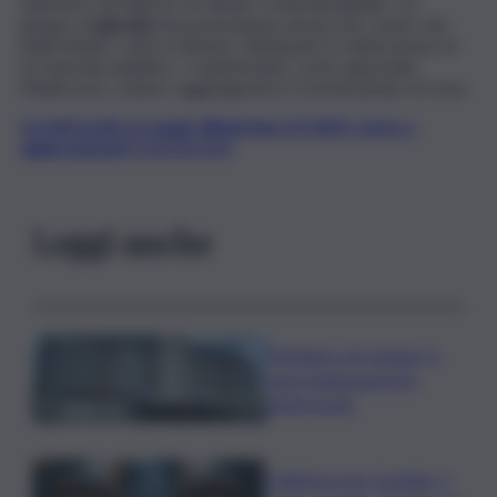
Questore di Palermo di vietare i funerali pubblici. Un
gruppo di
giovani
sta protestando nel piccolo centro del
palermitano contro il divieto chiedendo la celebrazione di
un funerale pubblico. I manifestanti, come apprende
l’Adnkronos, stanno raggiungendo il Commissariato di zona.
Iscriviti gratis al canale WhatsApp di QdS.it, news e
aggiornamenti CLICCA QUI
Leggi anche
Policlinico di Catania, in
gara l’adeguamento
antincendio
Collettore Aci Castello, il