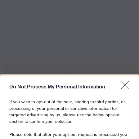
Do Not Process My Personal Information
Iscriviti alla nostra Newsletter
If you wish to opt-out of the sale, sharing to third parties, or
Iscriviti alla nostra newsletter per non perdere le ultime
processing of your personal or sensitive information for
novità
targeted advertising by us, please use the below opt-out
section to confirm your selection.
Iscriviti Ora
Please note that after your opt-out request is processed you