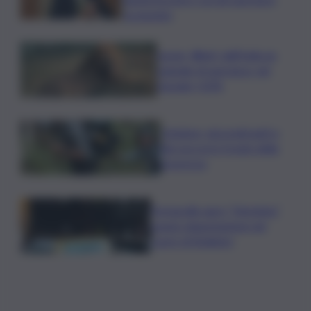
economici
Leone, Wwf: dall’India un
segnale di speranza, nel
Gurajat +32%
Outdoor, più praticanti e
più soccorsi: il nodo della
sicurezza
Fornacelle apre “Vinoteka”
spazio degustazione nel
cuore di Bolgheri