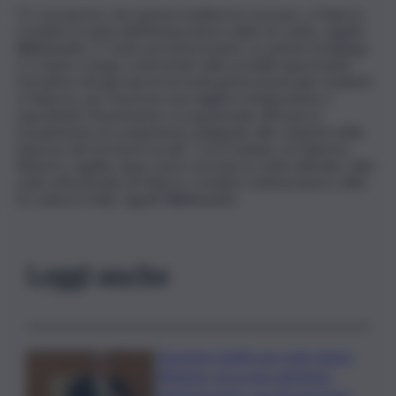
“E’ con piacere che questa mattina ho ricevuto, a Palazzo
Comitini, la visita dell’Ambasciatore dello Sri Lanka, Jagath
Wellawatte. E’ stata una interessante occasione di dialogo
e ci siamo a lungo confrontati sulle possibili opportunità
formative dei giovani di seconda generazione già residenti
a Palermo, per favorirne una migliore integrazione e
soprattutto l’inserimento occupazionale attraverso
l’acquisizione di competenze adeguate alle richieste delle
imprese del territorio locale”. Così il sindaco di Palermo,
Roberto Lagalla, dopo avere ricevuto in visita ufficiale, nella
sede istituzionale di Palazzo Comitini, l’ambasciatore dello
Sri Lanka in Italia, Jagath Wellawatte.
Leggi anche
Aumento tariffe per isole minori,
Regione cerca una soluzione:
lunedì incontro con gli operatori