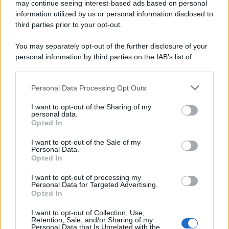
may continue seeing interest-based ads based on personal
information utilized by us or personal information disclosed to
third parties prior to your opt-out.
You may separately opt-out of the further disclosure of your
personal information by third parties on the IAB’s list of
© 2026 | Ediservice s.r.l. 95126 Catania – Via Principe
downstream participants.
Nicola, 22 – P.IVA: 01153210875 – Cciaa Catania n.
Personal Data Processing Opt Outs
This information may also be disclosed by us to third parties
01153210875 – Quotidiano di Sicilia usufruisce dei
on the IAB’s List of Downstream Participants that may further
contributi di cui al D.lgs n. 70/2017
I want to opt-out of the Sharing of my
disclose it to other third parties.
personal data.
Opted In
I want to opt-out of the Sale of my
Personal Data.
Chi Siamo
Opted In
Fondazione Etica e Valori Marilù Tregua
Fondatore Carlo Alberto Tregua
Lavora con noi
I want to opt-out of processing my
Personal Data for Targeted Advertising.
Gerenza
Opted In
I want to opt-out of Collection, Use,
Retention, Sale, and/or Sharing of my
Personal Data that Is Unrelated with the