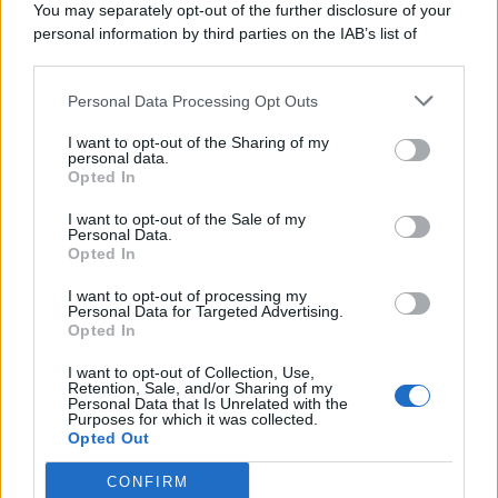
You may separately opt-out of the further disclosure of your
personal information by third parties on the IAB’s list of
© 2026 | Ediservice s.r.l. 95126 Catania – Via Principe
downstream participants.
Nicola, 22 – P.IVA: 01153210875 – Cciaa Catania n.
Personal Data Processing Opt Outs
This information may also be disclosed by us to third parties
01153210875 – Quotidiano di Sicilia usufruisce dei
on the IAB’s List of Downstream Participants that may further
contributi di cui al D.lgs n. 70/2017
I want to opt-out of the Sharing of my
disclose it to other third parties.
personal data.
Opted In
I want to opt-out of the Sale of my
Personal Data.
Chi Siamo
Opted In
Fondazione Etica e Valori Marilù Tregua
Fondatore Carlo Alberto Tregua
Lavora con noi
I want to opt-out of processing my
Personal Data for Targeted Advertising.
Gerenza
Opted In
I want to opt-out of Collection, Use,
Retention, Sale, and/or Sharing of my
Personal Data that Is Unrelated with the
Purposes for which it was collected.
Opted Out
Scarica l’app
CONFIRM