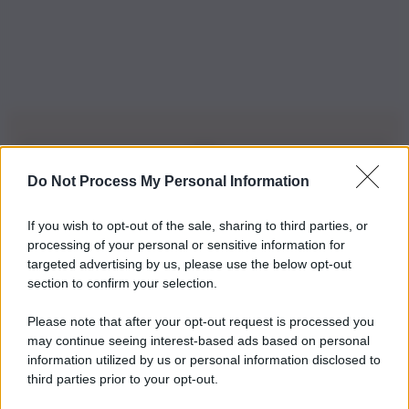
Do Not Process My Personal Information
Iscriviti alla nostra Newsletter
If you wish to opt-out of the sale, sharing to third parties, or
Iscriviti alla nostra newsletter per non perdere le ultime
processing of your personal or sensitive information for
novità
targeted advertising by us, please use the below opt-out
section to confirm your selection.
Iscriviti Ora
Please note that after your opt-out request is processed you
may continue seeing interest-based ads based on personal
information utilized by us or personal information disclosed to
third parties prior to your opt-out.