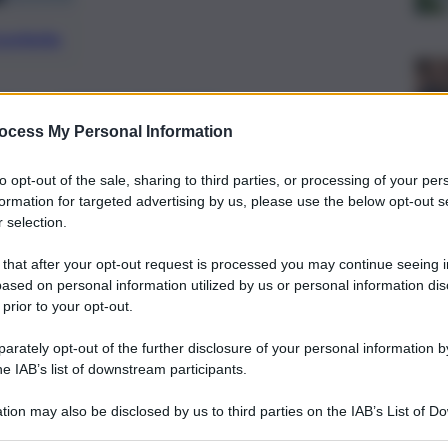
preferite
, 
TALE
PASQUALINO MONTI
ell’Autorità di Sistema portuale del
ocess My Personal Information
to opt-out of the sale, sharing to third parties, or processing of your per
formation for targeted advertising by us, please use the below opt-out s
 selection.
 that after your opt-out request is processed you may continue seeing i
ased on personal information utilized by us or personal information dis
 prior to your opt-out.
rately opt-out of the further disclosure of your personal information by
he IAB’s list of downstream participants.
tion may also be disclosed by us to third parties on the IAB’s List of 
 that may further disclose it to other third parties.