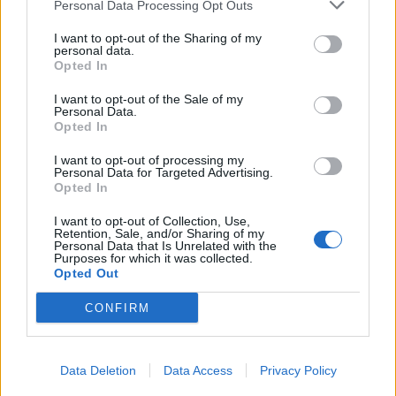
Personal Data Processing Opt Outs
This information may also be disclosed by us to third parties
01153210875 – Quotidiano di Sicilia usufruisce dei
on the IAB’s List of Downstream Participants that may further
contributi di cui al D.lgs n. 70/2017
I want to opt-out of the Sharing of my
disclose it to other third parties.
personal data.
Opted In
I want to opt-out of the Sale of my
Personal Data.
Chi Siamo
Opted In
Fondazione Etica e Valori Marilù Tregua
Fondatore Carlo Alberto Tregua
Lavora con noi
I want to opt-out of processing my
Personal Data for Targeted Advertising.
Gerenza
Opted In
I want to opt-out of Collection, Use,
Retention, Sale, and/or Sharing of my
Personal Data that Is Unrelated with the
Purposes for which it was collected.
Opted Out
Scarica l’app
CONFIRM
Privacy Policy
Preferenze Privacy
Data Deletion
Data Access
Privacy Policy