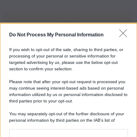
Do Not Process My Personal Information
Iscriviti alla nostra Newsletter
If you wish to opt-out of the sale, sharing to third parties, or
Iscriviti alla nostra newsletter per non perdere le ultime
processing of your personal or sensitive information for
novità
targeted advertising by us, please use the below opt-out
section to confirm your selection.
Iscriviti Ora
Please note that after your opt-out request is processed you
may continue seeing interest-based ads based on personal
information utilized by us or personal information disclosed to
third parties prior to your opt-out.
You may separately opt-out of the further disclosure of your
personal information by third parties on the IAB’s list of
© 2026 | Ediservice s.r.l. 95126 Catania – Via Principe
downstream participants.
Nicola, 22 – P.IVA: 01153210875 – Cciaa Catania n.