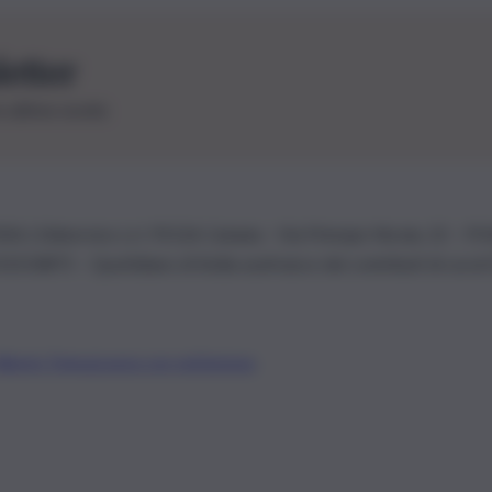
letter
le ultime novità
26 | Ediservice s.r.l. 95126 Catania – Via Principe Nicola, 22 – P
3210875 – Quotidiano di Sicilia usufruisce dei contributi di cui al
Alberto Tregua
Lavora con noi
Gerenza