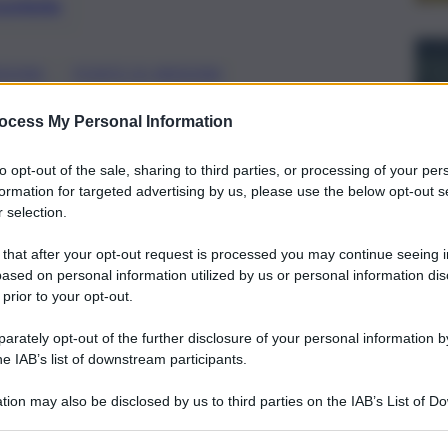
preferite
, 
SSINA
PONTE DI MESSINA
annino “dietro scelte così irragionevoli
ocess My Personal Information
l’interesse della Sicilia”
to opt-out of the sale, sharing to third parties, or processing of your per
formation for targeted advertising by us, please use the below opt-out s
 selection.
 that after your opt-out request is processed you may continue seeing i
ased on personal information utilized by us or personal information dis
 prior to your opt-out.
rately opt-out of the further disclosure of your personal information by
he IAB’s list of downstream participants.
tion may also be disclosed by us to third parties on the IAB’s List of 
 that may further disclose it to other third parties.