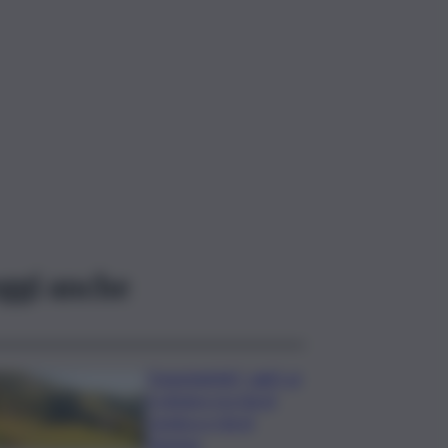
ggi anche
”DoloViniMiti”: dall’1 al
4 ottobre tra Val di
Cembra e Val di
Fiemme