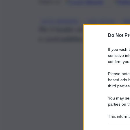
Google
Discover
Fonti 
Seguici su
, 
, 
ALFIO MANNINO
CGIL SICILIA
ME
Per il leader sindacale Alfio M
Do Not Pr
e contraddittorie non c’è certo 
If you wish 
sensitive in
confirm your
Please note
based ads b
third parties
You may sepa
parties on t
This informa
Participants