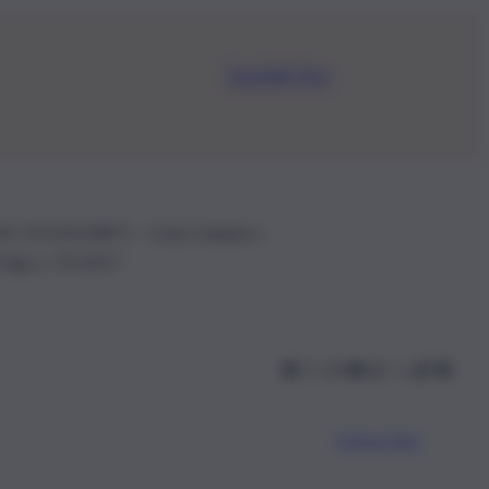
Iscriviti Ora
.IVA: 01153210875 – Cciaa Catania n.
 D.lgs n. 70/2017
Scarica l’app