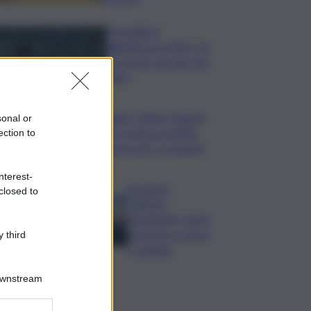
Mondiali di
Wakeboard 2026: tre
ori azzurri al Lago del
Salto
Calcio, Milan-Chelsea
sonal or
0-3, prima sconfitta
ection to
estiva per i rossoneri
nterest-
Eruzione
closed to
sull’Etna,
ripristinati i voli in
partenza e arrivo
 third
a Catania
Downstream