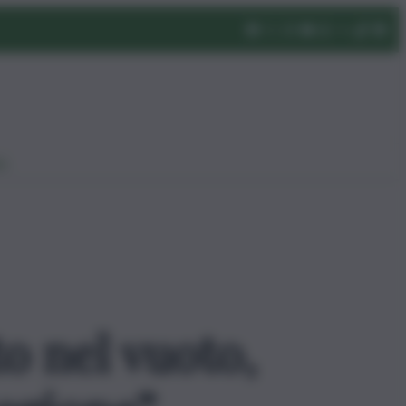
eo
to nel vuoto,