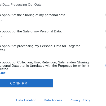
l Data Processing Opt Outs
zazione di opere importanti come la tratta ferroviaria
o opt-out of the Sharing of my personal data.
l’accordo di programma, e ora si fa marcia indietro,
che in questo caso il presidente della Regione starà a
In
pereranno queste risorse, per superare uno dei gap
rio generale della
Cgil Sicilia
,
Alfio Mannino
, a proposito della
o opt-out of the Sale of my Personal Data.
, aggiungendo: “In questi giorni in cui si parla tanto di
In
rano ancora più un paradosso”.
to opt-out of processing my Personal Data for Targeted
lte così irragionevoli non c’è
ing.
In
o opt-out of Collection, Use, Retention, Sale, and/or Sharing
ersonal Data that Is Unrelated with the Purposes for which it
lected.
gionevoli e contraddittorie non c’è certo l’interesse della
Out
il segretario della Cgil – un coinvolgimento finanziario della
 nei piani del governo nazionale non esiste il salto di
CONFIRM
e: ferroviarie, stradali, autostradali. Il Ponte in questo
 salto nel vuoto. E l’atteggiamento acquiescente della
rminare danni per la Sicilia”.
Data Deletion
Data Access
Privacy Policy
t, news e aggiornamenti CLICCA QUI