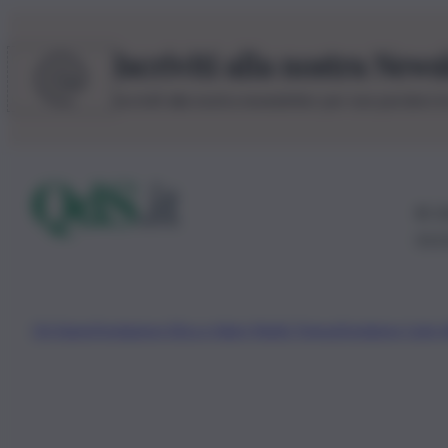
Iscriviti alla nostra News
Iscriviti alla nostra newsletter per non perdere 
© 20
0115
Chi Siamo
Fondazione Etica e Valori Marilù Tregua
Fondatore Carlo 