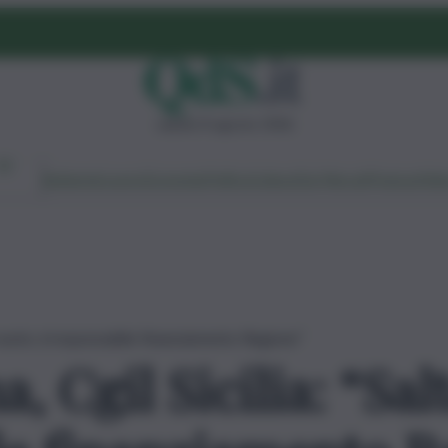
sabato 8 agosto 2026
Ambiente
Lavoro
Economia
Politica
Cultura
Dai Mercati
Podcast
Vid
l vuoto, irresponsabile finanziamento Regione”
, Cgil Sicilia: “Sal