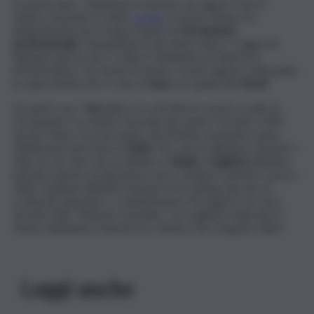
In particolare, “dobbiamo investire sui ragazzi. Noi lo
stiamo facendo in molte
scuole
. Il nostro Paese ha
abbandonato per troppo tempo la
formazione
professionale
, ritenendola di seconda classe. E oggi non
abbiamo più tecnici”. E allora “dobbiamo produrre le
infrastrutture, ma anche formare i nostri ragazzi, unificando
le opportunità che ci sono al
Sud
con quelle del
Nord
”.
Da parte sua, “Webuild si è costruita in casa le scuole di
formazione. Le stiamo facendo per poter formare 1500
tecnici l’anno, ma non basta. Servirebbe assumere quasi
10mila persone entro il
2026
. Per ora ne abbiamo assunti 2
mila, ne servono ancora 8mila. In
Sicilia
e
Calabria
abbiamo
lanciato questo programma, che si chiama ‘Cantiere Lavoro
Italia’. Quando abbiamo lanciato il recruiting day per la
scuola di Catanzaro, ci aspettavamo 50 ragazzi, ne sono
arrivati 500”. Tuttavia, conclude, “se vogliamo rilanciare il
Paese dobbiamo risolvere le critiche che vengono fatte”.
Leggi anche