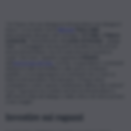
“Un Paese che non disegna le infrastrutture non disegna il
futuro”. Lo ha detto l’ad di
Webuild
Pietro Salini
,
intervenendo dal palco del convegno ‘
G7 Italia
’, a
Palazzo
Lombardia
. “L’investimento del
ponte di Messina
– spiega
Salini – è osteggiato da una parte di politica e da chi non
ama le infrastrutture, ma chi vuole lavorare il ponte lo
vuole”. Del resto, “quando si guarda al
60esimo
dell’
Autostrada del Sole
-ricorda- se guardiamo i commenti
dell’epoca sulla sua inutilità e sullo spreco di denaro
pubblico, si sovrappongono ai commenti che ci sono su
tutte le infrastrutture che lanciamo. Il Paese deve
combattere contro questo sentimento diffuso dei contrari”.
E poi, “il governo ha creduto nel fare le infrastrutture e
affronta la sfida del dialogo e della critica che deve portare
a fare meglio”.
Investire sui ragazzi