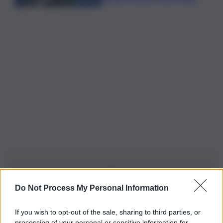
Do Not Process My Personal Information
Iscriviti alla nostra Newsletter
If you wish to opt-out of the sale, sharing to third parties, or
Iscriviti alla nostra newsletter per non perdere le ultime
processing of your personal or sensitive information for