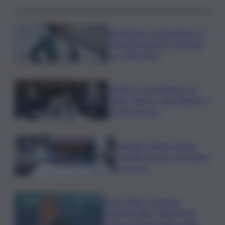
Risoluzione ‘campo largo’ su
Giorgetti agita Pd, tensione
con i Riformisti
Vertice a casa Meloni con
Tajani, Salvini e Lupi: bilancio e
priorità ripresa
Operaio siciliano muore
travolto da lastre di marmo
a Carrara
Banco Bpm, Castagna:
Agricole Italia? Valuteremo,
ritengo fusione molto solida