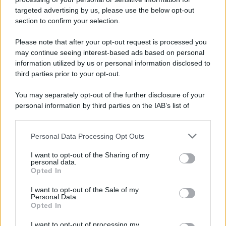
novità
targeted advertising by us, please use the below opt-out
section to confirm your selection.
Iscriviti Ora
Please note that after your opt-out request is processed you
may continue seeing interest-based ads based on personal
information utilized by us or personal information disclosed to
third parties prior to your opt-out.
You may separately opt-out of the further disclosure of your
personal information by third parties on the IAB’s list of
© 2026 | Ediservice s.r.l. 95126 Catania – Via Principe
downstream participants.
Nicola, 22 – P.IVA: 01153210875 – Cciaa Catania n.
Personal Data Processing Opt Outs
This information may also be disclosed by us to third parties
01153210875 – Quotidiano di Sicilia usufruisce dei
on the IAB’s List of Downstream Participants that may further
contributi di cui al D.lgs n. 70/2017
I want to opt-out of the Sharing of my
disclose it to other third parties.
personal data.
Opted In
I want to opt-out of the Sale of my
Personal Data.
Chi Siamo
Opted In
Fondazione Etica e Valori Marilù Tregua
Fondatore Carlo Alberto Tregua
Lavora con noi
I want to opt-out of processing my