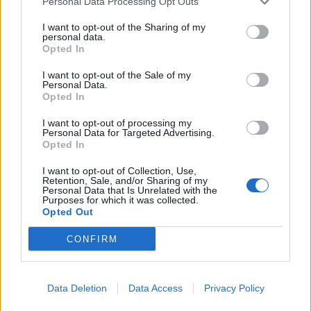
Personal Data Processing Opt Outs
This information may also be disclosed by us to third parties
01153210875 – Quotidiano di Sicilia usufruisce dei
on the IAB’s List of Downstream Participants that may further
contributi di cui al D.lgs n. 70/2017
I want to opt-out of the Sharing of my
disclose it to other third parties.
personal data.
Opted In
I want to opt-out of the Sale of my
Personal Data.
Chi Siamo
Opted In
Fondazione Etica e Valori Marilù Tregua
Fondatore Carlo Alberto Tregua
Lavora con noi
I want to opt-out of processing my
Personal Data for Targeted Advertising.
Gerenza
Opted In
I want to opt-out of Collection, Use,
Retention, Sale, and/or Sharing of my
Personal Data that Is Unrelated with the
Purposes for which it was collected.
Opted Out
Scarica l’app
CONFIRM
Privacy Policy
Preferenze Privacy
Data Deletion
Data Access
Privacy Policy