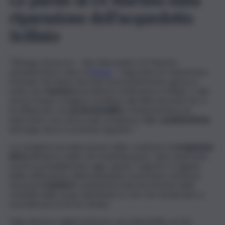
riparazione dell’acquedotto
Scillato
“Ritengo doveroso – dice Alessandro Di Martino,
amministratore unico di
Amap
– ringraziare le maestranze
di Amap che hanno lavorato incessantemente, giorno e
notte, per
risolvere
il problema verificatosi a Scillato. E allo
stesso tempo rivolgere un plauso alla ditta Sorrenti che ci
ha affiancato con
professionalità
e tempestività in un
intervento reso ancora più complesso dalle
caratteristiche
del luogo dove è avvenuto il guasto”.
La completa normalizzazione delle condizioni di
erogazione
idrica
all’interno delle reti di distribuzione, salvo imprevisti,
avverrà probabilmente oggi, sabato 3 agosto. A seguito
della riattivazione dell’acquedotto si potranno verificare
fenomeni
transitori
consistenti in lievi incrementi delle
torbidità delle acque distribuite in rete che tenderanno a
normalizzarsi in breve tempo.
Ogni ulteriore aggiornamento sarà disponibile sul sito