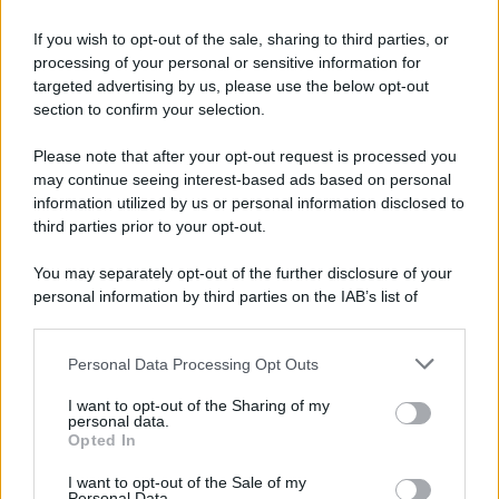
Iscriviti alla nostra Newsletter
If you wish to opt-out of the sale, sharing to third parties, or
Iscriviti alla nostra newsletter per non perdere le ultime
processing of your personal or sensitive information for
novità
targeted advertising by us, please use the below opt-out
section to confirm your selection.
Iscriviti Ora
Please note that after your opt-out request is processed you
may continue seeing interest-based ads based on personal
information utilized by us or personal information disclosed to
third parties prior to your opt-out.
You may separately opt-out of the further disclosure of your
personal information by third parties on the IAB’s list of
© 2026 | Ediservice s.r.l. 95126 Catania – Via Principe
downstream participants.
Nicola, 22 – P.IVA: 01153210875 – Cciaa Catania n.
Personal Data Processing Opt Outs
This information may also be disclosed by us to third parties
01153210875 – Quotidiano di Sicilia usufruisce dei
on the IAB’s List of Downstream Participants that may further
contributi di cui al D.lgs n. 70/2017
I want to opt-out of the Sharing of my
disclose it to other third parties.
personal data.
Opted In
I want to opt-out of the Sale of my
Personal Data.