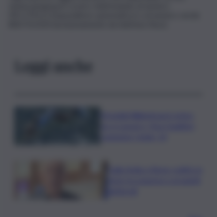
www.amapspa.it ovvero telefonando al numero
091.279111 (risponditore automatico) o al numero verde
800-915333 (esclusivamente da telefono fisso).
Leggi anche
Mondiali Wakeboard: primo
oro è azzurro, Noa Gualtieri
campione Under 14
Dalla Sicilia a Roma, politici in
ferie tra urgenze e progetti
elettorali