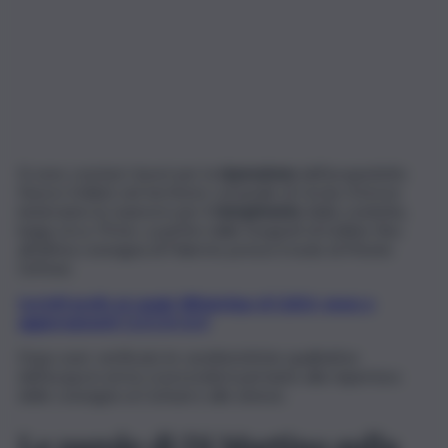
Si sono conclusi i lavori per la
riparazione
dell’acquedotto
Nuovo Scillato nel territorio comunale di Cerda. A breve
inizieranno le manovre per il
riempimento
della condotta,
lunga circa 70 km, a partire dalle Sorgenti di Scillato fino
all’ultima consegna di Palermo presso il nodo di Monte
Grifone.
Iscriviti gratis al canale WhatsApp di QdS.it, news e
aggiornamenti CLICCA QUI
Dopo aver verificato le caratteristiche qualitative
dell’acqua in arrivo si procederà pertanto alla riapertura
delle consegne ai Comuni e alle utenze.
Le parole di Di Martino sulla