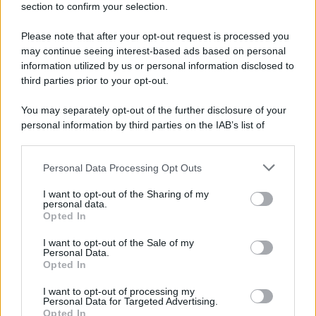
section to confirm your selection.
Iscriviti Ora
Please note that after your opt-out request is processed you
may continue seeing interest-based ads based on personal
information utilized by us or personal information disclosed to
third parties prior to your opt-out.
You may separately opt-out of the further disclosure of your
personal information by third parties on the IAB’s list of
© 2026 | Ediservice s.r.l. 95126 Catania – Via Principe
downstream participants.
Nicola, 22 – P.IVA: 01153210875 – Cciaa Catania n.
Personal Data Processing Opt Outs
This information may also be disclosed by us to third parties
01153210875 – Quotidiano di Sicilia usufruisce dei
on the IAB’s List of Downstream Participants that may further
contributi di cui al D.lgs n. 70/2017
I want to opt-out of the Sharing of my
disclose it to other third parties.
personal data.
Opted In
I want to opt-out of the Sale of my
Personal Data.
Chi Siamo
Opted In
Fondazione Etica e Valori Marilù Tregua
Fondatore Carlo Alberto Tregua
Lavora con noi
I want to opt-out of processing my
Personal Data for Targeted Advertising.
Gerenza
Opted In