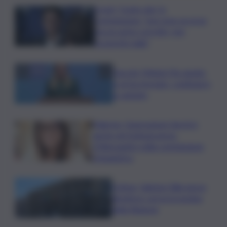
Covid, ‘Conte-day’ in
commissione: “non sono un eroe
ma un uomo corretto, non
troverete nulla”
Guccini, Meloni: l’ho amato
e mi ha formato, continuerò
a cantarlo
Palermo, l’operazione Varchi è
anche nel Sottogoverno:
D’Alessandro nella commissione
Urbanistica
Cefpas, Sabrina Cillia nuova
direttrice: arriva la nomina
della Regione