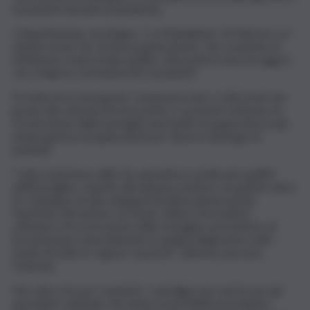
ai pazienti durante la pandemia.
Il Dipartimento oncologico “La Maddalena” di Palermo si è
dotato di una Tac di nuova generazione, che consente di
effettuare esami di alta qualità, riducendo le dosi di raggi X
che vengono somministrate ai pazienti.
Si tratta di un tomografo computerizzato a 128 strati che,
grazie alla velocità di esecuzione e a potenti software di
ricostruzione delle immagini, permette di supportare la più
ampia gamma di applicazioni per diverse tipologie di
pazienti.
“L’alta risoluzione della Tac garantisce un’elevata qualità
dell’immagine, rispetto alle apparecchiature di qualche anno
fa. L’impiego di tubi radiogeni di ultima generazione,
l’aumento del numero di strati, l’utilizzo di moderni
software di ricostruzione delle immagini, permettono di
incrementare notevolmente la qualità diagnostica nello
studio di tutte le regioni corporee”, afferma una nota
l’azienda.
Ma, oltre che per i pazienti, i vantaggi sono anche per gli
specialisti radiologi, che hanno la possibilità di eseguire