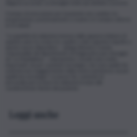
diagnosi accurate, su immagini molto più definite e precise.
Il tempo di esecuzione per il paziente non cambia: tra
preparazione, posizionamento e esame si è sempre attorno
ai 15 minuti.
“La quantità di radiazioni emesse dalle apparecchiature di
qualche anno fa, erano tre, quattro volte superiori rispetto a
questo nuovo dispositivo – spiega Silvestro Cusmà,
responsabile del dipartimento di Diagnostica per immagini
de ‘La Maddalena’ – chiaramente i risvolti sono molto
importanti, sia per i pazienti oncologici, che sono quelli che
usufruiscono maggiormente della nostra assistenza, sia per
quelli non oncologici”. La nuova Tac consente di
personalizzare la dose di radiazioni in base alle
caratteristiche fisiche del paziente.
Leggi anche