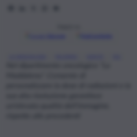
Seguici su
Google
Discover
Fonti preferite
, 
, 
, 
LA MADDALENA
PALERMO
SANITÀ
TAC
Nel dipartimento oncologico “La
Maddalena”. Consente di
personalizzare la dose di radiazioni e la
sua alta risoluzione garantisce
un’elevata qualità dell’immagine,
rispetto alle precedenti