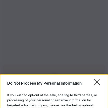
Do Not Process My Personal Information
Iscriviti alla nostra Newsletter
If you wish to opt-out of the sale, sharing to third parties, or
Iscriviti alla nostra newsletter per non perdere le ultime
processing of your personal or sensitive information for
novità
targeted advertising by us, please use the below opt-out