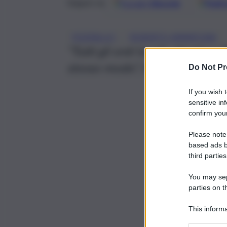
Google
Discover
Fonti 
Seguici su
, 
POZZALLO
ROBERTO AMMATUNA
“Tutti gli enti locali, chi più 
stesso modo”, ha detto Robe
Do Not Pr
If you wish 
sensitive in
confirm your
Please note
based ads b
third parties
You may sepa
parties on t
This informa
Participants