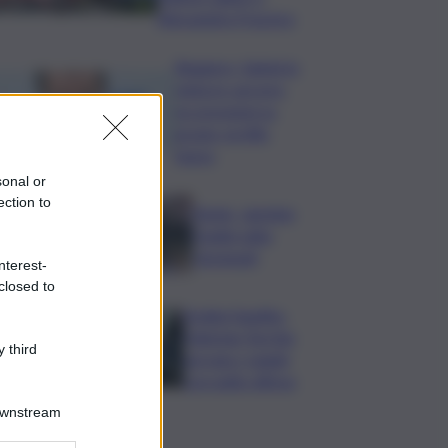
Alessandra Frazzica
Roggero, Salvini lo
visita in carcere:
no pressioni su
grazia, profilo
basso
sonal or
ection to
Tennis, Jasmine
Paolini salta
Cincinnati
nterest-
closed to
Arabia Saudita-
Pakistan-Turchia
 third
serrano i ranghi
con patto difesa
Downstream