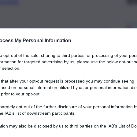
preferite
e chi meno, devono essere trattati allo
rto Ammatuna
ocess My Personal Information
to opt-out of the sale, sharing to third parties, or processing of your per
formation for targeted advertising by us, please use the below opt-out s
 selection.
 that after your opt-out request is processed you may continue seeing i
ased on personal information utilized by us or personal information dis
 prior to your opt-out.
rately opt-out of the further disclosure of your personal information by
he IAB’s list of downstream participants.
tion may also be disclosed by us to third parties on the IAB’s List of 
 that may further disclose it to other third parties.