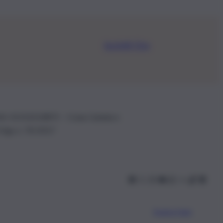
Iscriviti Ora
.IVA: 01153210875 – Cciaa Catania n.
 D.lgs n. 70/2017
Scarica l’app