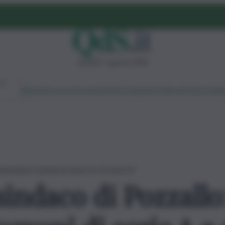
venerdì 7 agosto 2026
Ambiente
Lavoro
Economia
Politica
Cultura
Dai Mercati
Podcast
Vid
inanziaria Comuni di serie A e di serie B”
sindaco di Pozzallo