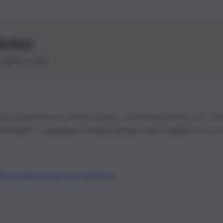
letter
le ultime novità
26 | Ediservice s.r.l. 95126 Catania – Via Principe Nicola, 22 – P
3210875 – Quotidiano di Sicilia usufruisce dei contributi di cui al
Alberto Tregua
Lavora con noi
Gerenza