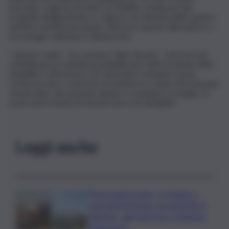
lavorano i ragazzi formati con l’Ability restaurant del
progetto Raggi d’Isole e i ragazzi con disturbi dello spettro
autistico inseriti nel mondo del lavoro grazie all’iniziativa e
al sostegno dell’Asp2 Caltanissetta.
“Queste realtà – ha concluso Fabio Ruvolo – nascono per
sottolineare la volontà di sensibilizzare tutti al mondo della
disabilità e dimostrare che diversità è sinonimo di una
ricchezza che ci consente di mettere in campo informazioni,
vissuti, idee che possono aiutare a cambiare, in meglio, la
nostra percezione di una persona con disabilità”.
Leggi anche
Termovalorizzatori, a Catania ci
sono interferenze con gasdotti. A
Palermo, vigili del fuoco chiedono
chiarimenti