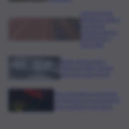
Lutto nel mondo
dell’atletica: addio a
Livio Berruti,
campione olimpico
dei 200 metri a
Roma 1960
Racket, droga e furti: a
Palermo gli “affari” di Cosa
nostra non vanno in ferie
Etna, torna l’allerta rossa VONA
per Fontanarossa: la situazione di
arrivi e partenze in aeroporto