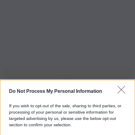
Do Not Process My Personal Information
Iscriviti alla nostra Newsletter
If you wish to opt-out of the sale, sharing to third parties, or
Iscriviti alla nostra newsletter per non perdere le ultime
processing of your personal or sensitive information for
novità
targeted advertising by us, please use the below opt-out
section to confirm your selection.
Iscriviti Ora