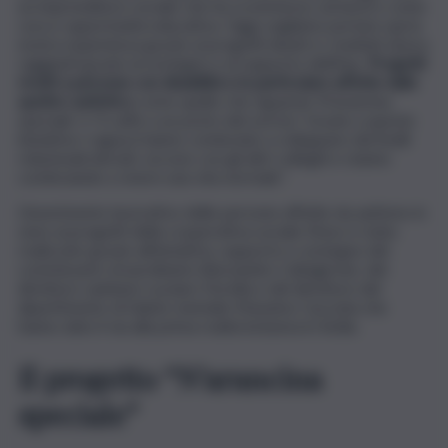
un imprenditore sociale che ha scommesso sul lavoro come
cura e opportunità educativa. Oggi vogliamo portare qui la
nostra esperienza grazie ai progetti ideati e i risultati sinora
raggiunti grazie al sostegno e al supporto dell’Asp.
Progetti
rivolti a persone con disabilità e in particolare affette dallo
spettro autistico
come quello che riguarda ‘N’arancina
speciale’ e ‘Il caffe a un posto del sorriso’. Grazie a queste
iniziative i ragazzi hanno cominciato a sviluppare dei livelli
relazionali elevati, escono con gli altri colleghi e stanno
cominciando a vivere una vita normale”.
L’inserimento lavorativo delle persone affette da autismo in
seno ai progetti della cooperativa sociale Etnos è stato
realizzato grazie all’iniziativa, supporto e sostegno del
commissario straordinario Alessandro Caltagirone, del
direttore sanitario Luciano Fiorella e del direttore del
dipartimento di Salute mentale Massimo Cacciola che
hanno dato il via alla prima realtà inclusiva in Sicilia.
Il progetto “N’arancina
speciale”