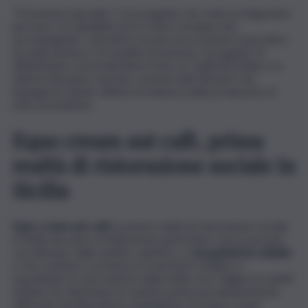
“N’arancina speciale” è un progetto che vede protagoniste
persone con disabilità ed ex minori stranieri non
accompagnati, coinvolti in un percorso inclusivo-lavorativo
di realizzazione e di vendita di arancine. Il progetto fa
affidamento sui presidi Slow food, su Coldiretti Sicilia e su
fattoria Rosanna, marchio commerciale Restart! che
impegna le donne vittime di violenza nella produzione di
erbe aromatiche.
Equo cream aut cafè, prima
realtà di ristorazione sociale in
Sicilia
Equo cream aut cafè
, la prima realtà di ristorazione sociale
in Sicilia ad avere un’attenzione particolare verso persone
con disturbo dello spettro autistico, è
una gelateria solidale
e che sostiene e promuove il territorio siciliano e
soprattutto le aree interne della Sicilia con i migliori prodotti
siciliani che diventano le materie prime prevalentemente
utilizzate nel laboratorio di gelateria. Da Equo cream