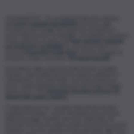
CALTANISSETTA – Tra i protagonisti alla prima edizione
dell’
evento nazionale ExpoAid2023
, promosso dalla
Presidenza del Consiglio dei ministri per le Politiche in
favore delle persone con disabilità, con l’obiettivo di lanciare
le linee guida per la stesura del
Piano operativo nazionale
per le persone con disabilità
“Io, Persona al centro” c’è
anche la
Cooperativa sociale Etnos
con il suo progetto di
inclusione sociale e lavorativa
“N’Arancina speciale”.
Il presidente della cooperativa Fabio Ruvolo e Daniela
Fasciana, responsabile del Servizio autismo dell’Asp2 di
Caltanissetta, sono stati infatti convocati in Senato per
essere sentiti nell’ambito dell’esame dei Disegni di legge
numero 647 e 739,
Inserimento lavorativo persone con
disturbi dello spettro autistico
.
“È importante per noi – ha detto Fabio Ruvolo durante
l’audizione in Senato – essere riferimento per la stesura
della nuova legge. Veniamo dal centro della Sicilia, nel
profondo Sud, dove la cultura sociale ed economica ancora
stentano a crescere rispetto al tema affrontato oggi. Sono