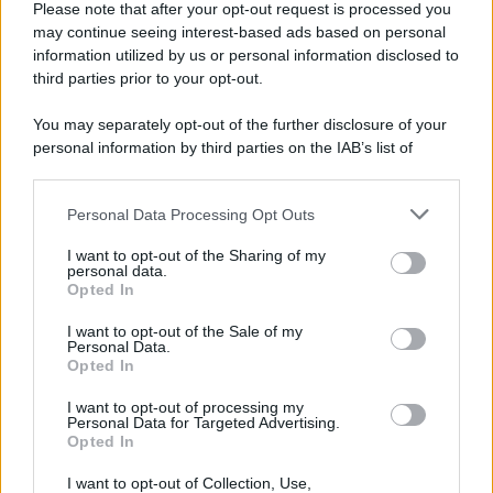
Please note that after your opt-out request is processed you
may continue seeing interest-based ads based on personal
information utilized by us or personal information disclosed to
third parties prior to your opt-out.
You may separately opt-out of the further disclosure of your
personal information by third parties on the IAB’s list of
© 2026 | Ediservice s.r.l. 95126 Catania – Via Principe
downstream participants.
Nicola, 22 – P.IVA: 01153210875 – Cciaa Catania n.
Personal Data Processing Opt Outs
This information may also be disclosed by us to third parties
01153210875 – Quotidiano di Sicilia usufruisce dei
on the IAB’s List of Downstream Participants that may further
contributi di cui al D.lgs n. 70/2017
I want to opt-out of the Sharing of my
disclose it to other third parties.
personal data.
Opted In
I want to opt-out of the Sale of my
Personal Data.
Chi Siamo
Opted In
Fondazione Etica e Valori Marilù Tregua
Fondatore Carlo Alberto Tregua
Lavora con noi
I want to opt-out of processing my
Personal Data for Targeted Advertising.
Gerenza
Opted In
I want to opt-out of Collection, Use,