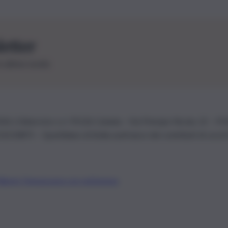
letter
le ultime novità
26 | Ediservice s.r.l. 95126 Catania – Via Principe Nicola, 22 – P
3210875 – Quotidiano di Sicilia usufruisce dei contributi di cui al
Alberto Tregua
Lavora con noi
Gerenza