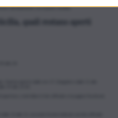
tazione Centrale
“, con orario 9-20. Per i punti vendita
MD
,
rificare direttamente con il punto vendita.
cilia, quali restano aperti
0 alle 24.
ggio. Cinema aperto dalle ore 17, Zangaloro dalle 11 alle
lle 19 alle 23.30.
i apertura, controllare il sito ufficiale e la pagina Facebook.
dalle 10 alle 21, secondo l’orario indicato sul sito ufficiale