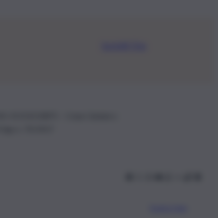
Iscriviti Ora
.IVA: 01153210875 – Cciaa Catania n.
 D.lgs n. 70/2017
Scarica l’app