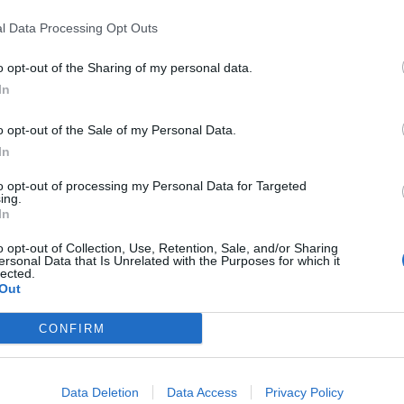
l Data Processing Opt Outs
o opt-out of the Sharing of my personal data.
aggio 2024
alcuni
supermercati
,
negozi
e
centri
arantire il servizio.
In
 e chi chiude per la
festività
.
o opt-out of the Sale of my Personal Data.
In
ti aperti l’1 maggio 2024
to opt-out of processing my Personal Data for Targeted
ing.
e l’1 maggio alcune catene di
supermercati
e alcuni
negozi
In
teranno per la chiusura o l’apertura con orario ridotto.
ettive per ciascuna catena, si consiglia di controllare le
o opt-out of Collection, Use, Retention, Sale, and/or Sharing
ersonal Data that Is Unrelated with the Purposes for which it
 vendita per avere maggiori informazioni.
lected.
Out
a i supermercati
ARD Discount
, quelli del
Gruppo Arena
oy Merlin
(compresi quelli di Palermo e Catania),
Naturasì
CONFIRM
ia diversi punti vendita saranno aperti. Per poter scoprire
a dell’1 maggio – alla mappa dei supermercati aperti sul sito
. Selezionando il filtro “aperti ora”, sarà possibile
Data Deletion
Data Access
Privacy Policy