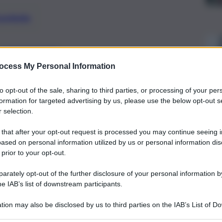
preferite
SUPERMERCATI
o aperti anche per la Festa dei
ocess My Personal Information
to opt-out of the sale, sharing to third parties, or processing of your per
formation for targeted advertising by us, please use the below opt-out s
 selection.
 that after your opt-out request is processed you may continue seeing i
ased on personal information utilized by us or personal information dis
 prior to your opt-out.
rately opt-out of the further disclosure of your personal information by
he IAB’s list of downstream participants.
tion may also be disclosed by us to third parties on the IAB’s List of 
 that may further disclose it to other third parties.