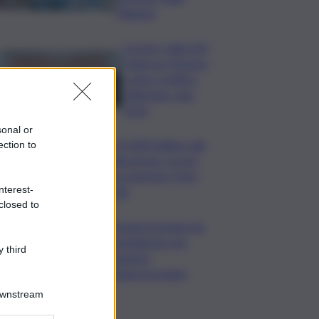
Filippine
Scontro sulla A29
Palermo-Mazara,
code e traffico
rallentato: due
feriti
sonal or
In 25.000 ballano alla
ection to
Olbia Arena, al via il
Jova Summer Party
nterest-
2026
closed to
Librandi premiata da
Legambiente per
 third
l’impegno
nell’agroecologia
Downstream