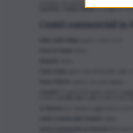
A Catania, sarà aperto il “
Mercatino Catania S
Carrefour
e
Penny Market
, si consiglia di ve
Centri commerciali in Si
Sicilia Outlet Village
: aperto, orario 10-21
Porte di Catania
: chiuso.
Etnapolis
: chiuso.
Centro Sicilia
: aperto solo McDonald’s dalle 7.3
Forum Palermo
: aperto, con orari regolari.
I Portali
(CT): aperti il 25 aprile; chiusi l’1 ma
23.30 e Old Wild West dalle 12 alle 15.30 e da
Le Ginestre
: per rimanere aggiornati su orari d
Centro Commerciale Poseidon
: chiuso.
Centro Commerciale Le Masserie
(RG): aperti 