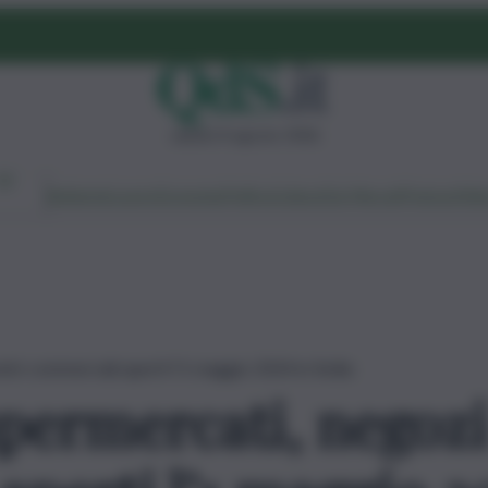
sabato 8 agosto 2026
Ambiente
Lavoro
Economia
Politica
Cultura
Dai Mercati
Podcast
Vid
i commerciali aperti l’1 maggio 2024 in Sicilia
ermercati, negozi 