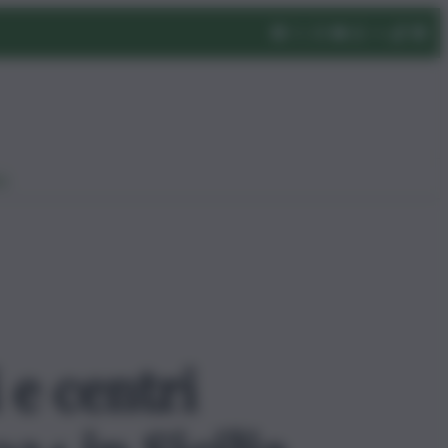
eo
e centri