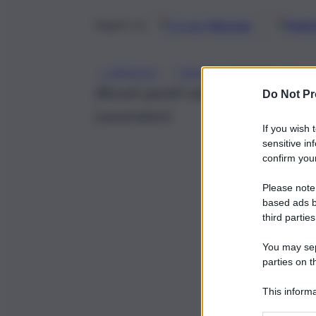
Google
Discover
Fonti 
Seguici su
, 
, 
1 MAGGIO
CENTRI COMMERCIALI
Alcuni punti vendita rimarrann
Do Not Pr
Lavoratori.
If you wish 
sensitive in
confirm your
Please note
based ads b
third parties
You may sepa
parties on t
This informa
Participants