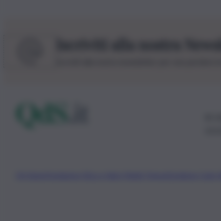
Iscriviti alla nostra News
Iscriviti alla nostra newsletter per non perdere 
© 20
0115
Chi Siamo
Fondazione Etica e Valori Marilù Tregua
Fondatore Carlo 