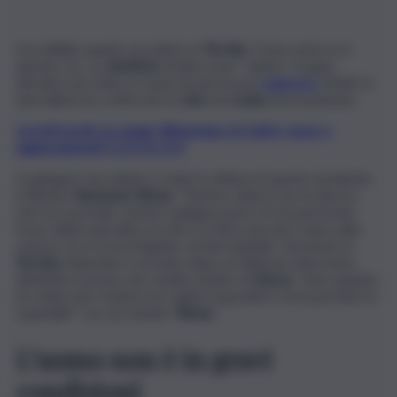
Incredibile quanto accaduto in
Turchia
. Come emerso in
queste ore, un
dentista
sembra aver “spinto” troppo
durante una visita. A causa di una brusca
manovra
, infatti, lo
specialista ha conficcato la
vite
nel
cranio
di un paziente.
Iscriviti gratis al canale WhatsApp di QdS.it, news e
aggiornamenti CLICCA QUI
A spiegare l’accaduto è stata la vittima di questo incidente,
il 40enne
Ramazan Yilmaz.
“Sentivo dolore ma mi diceva
che era normale, mentre spingeva però mi ha perforato
l’osso della mascella e la vite si è bloccata nel cranio nella
zona in cui si trova il liquido cerebrospinale”. Avvenuto in
Turchia
, l’episodio è arrivato dopo un delicato intervento
dentistico presso uno studio medico di
Bursa
. “Solo quando
ho urlato per il dolore ha capito la gravità e mi ha portato in
ospedale”- ha raccontato
Yilmaz
.
L’uomo non è in gravi
condizioni