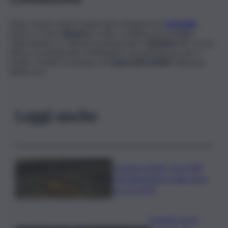
Dopo essere stato trasportato d’urgenza in
ospedale
,
l’uomo è stato
dimesso
e tutto è andato per il meglio.
Chiaramente, la vittima ha denunciato il
dentista
che, in sua
difesa, ha annunciato di difendersi da qualsiasi accusa. Il
medico, infatti, ha parlato di “
imprevisti medici”
alla base
dell’errore.
Leggi anche
Caretta caretta, circa 280
nidi individuati in Italia dopo
record 2025
Quando arriva