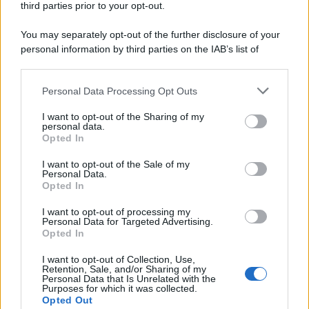
third parties prior to your opt-out.
You may separately opt-out of the further disclosure of your
personal information by third parties on the IAB’s list of
© 2026 | Ediservice s.r.l. 95126 Catania – Via Principe
downstream participants.
Nicola, 22 – P.IVA: 01153210875 – Cciaa Catania n.
Personal Data Processing Opt Outs
This information may also be disclosed by us to third parties
01153210875 – Quotidiano di Sicilia usufruisce dei
on the IAB’s List of Downstream Participants that may further
contributi di cui al D.lgs n. 70/2017
I want to opt-out of the Sharing of my
disclose it to other third parties.
personal data.
Opted In
I want to opt-out of the Sale of my
Personal Data.
Chi Siamo
Opted In
Fondazione Etica e Valori Marilù Tregua
Fondatore Carlo Alberto Tregua
Lavora con noi
I want to opt-out of processing my
Personal Data for Targeted Advertising.
Gerenza
Opted In
I want to opt-out of Collection, Use,
Retention, Sale, and/or Sharing of my
Personal Data that Is Unrelated with the
Purposes for which it was collected.
Opted Out
Scarica l’app