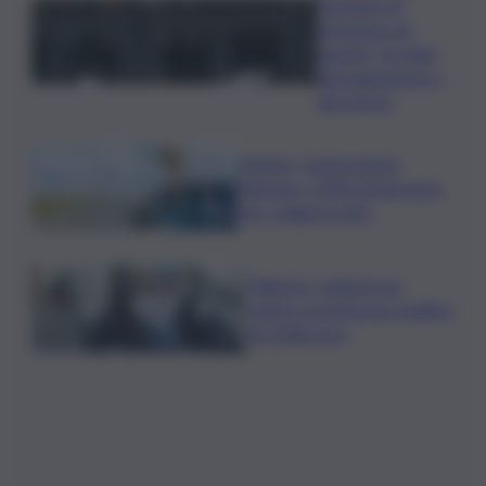
l’assegno di
inclusione ad
agosto? Le date
del pagamento e
dei rinnovi
Turismo, Osservatorio
Telepass: +20% di interesse
per i viaggi in auto
Palermo, rapina in un
centro scommesse: bottino
da 5mila euro