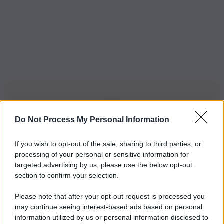
Do Not Process My Personal Information
Iscriviti alla nostra Newsletter
If you wish to opt-out of the sale, sharing to third parties, or
Iscriviti alla nostra newsletter per non perdere le ultime
processing of your personal or sensitive information for
novità
targeted advertising by us, please use the below opt-out
section to confirm your selection.
Iscriviti Ora
Please note that after your opt-out request is processed you
may continue seeing interest-based ads based on personal
information utilized by us or personal information disclosed to