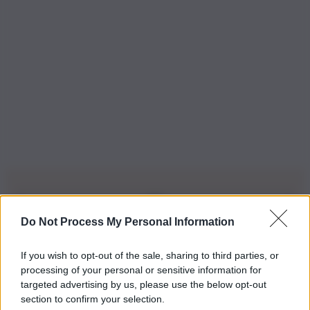
Do Not Process My Personal Information
Iscriviti alla nostra Newsletter
If you wish to opt-out of the sale, sharing to third parties, or
Iscriviti alla nostra newsletter per non perdere le ultime
processing of your personal or sensitive information for
novità
targeted advertising by us, please use the below opt-out
section to confirm your selection.
Iscriviti Ora