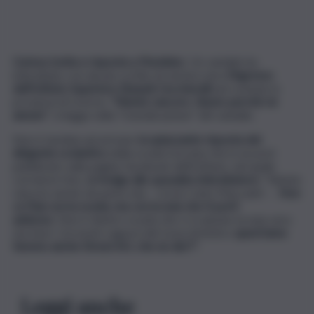
Curioso botta e risposta a Piombino
. Un vandalo ha
imbrattato con alcune scritte di vernice nera
l’ingresso
dell’Istituto Superiore Einaudi-Ceccherelli
nel comune in
provincia di Livorno.
“Niente rancore. Giusto perché mi
annoio”
, si legge nella “rivendicazione” del vandalo.
Non è tardata ad arrivare
la spiazzante risposta del
dirigente scolastico
della scuola toscana che in un post
pubblicato sulla pagine facebook dell’Istituto, nel quale
correla le foto,
si rivolge allo spavaldo imbrattatore
: “Niente
rancore anche da parte mia – scrive Carlo Maccanti – .
Non
ce l’hai con la scuola, ma con la noia che ti porti
addosso
. Non è dentro scuola che ci si annoia: la noia vera
sta fuori. Coi nostri ragazzi del Liceo Artistico
quest’anno
faremo anche Street Art, che ne dici?”.
Leggi anche