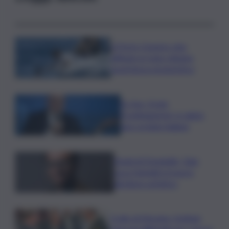
A Porto Cesareo vino
affinato in mare diviene
esperienza enoturistica
Ex Ilva, Orsini
(Confindustria): si valuta
una cordata italiana
David di Donatello, Gian
Luca Farinelli è il nuovo
direttore artistico
Crollo di Messina, Schifani