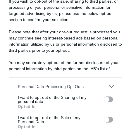
If you wish to opt-out of the sale, sharing to third parties, or
Iscriviti alla nostra newsletter per non perdere le ultime
processing of your personal or sensitive information for
novità
targeted advertising by us, please use the below opt-out
section to confirm your selection.
Iscriviti Ora
Please note that after your opt-out request is processed you
may continue seeing interest-based ads based on personal
information utilized by us or personal information disclosed to
third parties prior to your opt-out.
You may separately opt-out of the further disclosure of your
personal information by third parties on the IAB’s list of
© 2026 | Ediservice s.r.l. 95126 Catania – Via Principe
downstream participants.
Nicola, 22 – P.IVA: 01153210875 – Cciaa Catania n.
Personal Data Processing Opt Outs
This information may also be disclosed by us to third parties
01153210875 – Quotidiano di Sicilia usufruisce dei
on the IAB’s List of Downstream Participants that may further
contributi di cui al D.lgs n. 70/2017
I want to opt-out of the Sharing of my
disclose it to other third parties.
personal data.
Opted In
I want to opt-out of the Sale of my
Personal Data.
Chi Siamo
Opted In
Fondazione Etica e Valori Marilù Tregua