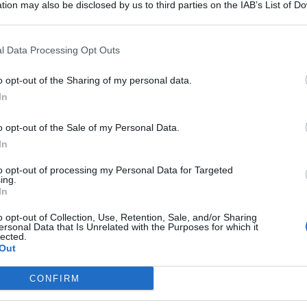
tion may also be disclosed by us to third parties on the IAB’s List of 
 that may further disclose it to other third parties.
l Data Processing Opt Outs
la nota app di messaggistica non funzionerà più su alcuni
o opt-out of the Sharing of my personal data.
e Huawei e anche qualche iPhone.
In
: l’azienda ha spiegato che si tratta di modelli vecchi con
enco degli smartphone interessati e tutte le informazioni
o opt-out of the Sale of my Personal Data.
In
one WhatsApp non funziona dal
to opt-out of processing my Personal Data for Targeted
ing.
In
o opt-out of Collection, Use, Retention, Sale, and/or Sharing
ersonal Data that Is Unrelated with the Purposes for which it
iù smartphone
Android
con sistema operativo precedente
lected.
 modelli non più supportati dal 29 febbraio sono:
Out
CONFIRM