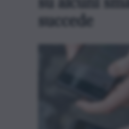
su alcuni sma
succede