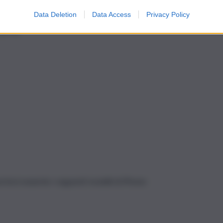
Data Deletion
Data Access
Privacy Policy
4, F6;
rterà neanche i seguenti modelli di iPhone: