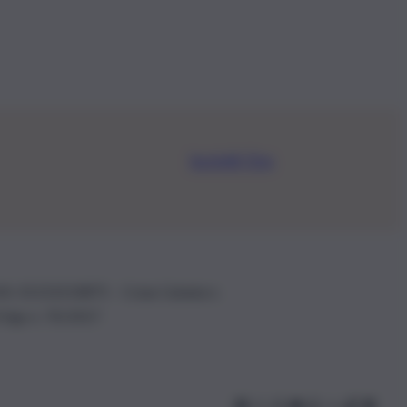
Iscriviti Ora
.IVA: 01153210875 – Cciaa Catania n.
 D.lgs n. 70/2017