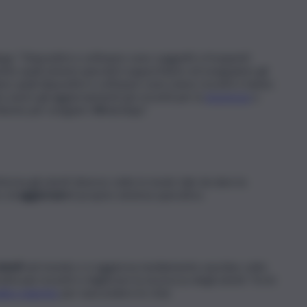
ga: “Dispositivi e software sono soggetti a frequenti
te quali sistemi operativi supportiamo ed eseguiamo gli
mo quali dispositivi e software sono meno recenti e hanno
n avere gli aggiornamenti più recenti per la
sicurezza
o
chieste per eseguire WhatsApp”.
orma gli utenti diverse volte in modo tale da dare la
o di
aggiornare
il proprio sistema operativo.
utenti
nel mondo e si aggiorna mediamente una/due volte
tivi più recenti e migliorare la sicurezza degli utenti. Tra le
dice segreto
per nascondere le chat.