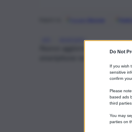
Google
Discover
Fonti 
Seguici su
, 
APP
WHATSAPP
Nuovo aggiornamento per la no
Do Not Pr
smartphone non è più support
If you wish 
sensitive in
confirm your
Please note
based ads b
third parties
You may sepa
parties on t