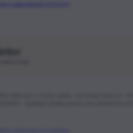
t, news e aggiornamenti CLICCA QUI
letter
le ultime novità
26 | Ediservice s.r.l. 95126 Catania – Via Principe Nicola, 22 – P
3210875 – Quotidiano di Sicilia usufruisce dei contributi di cui al
Alberto Tregua
Lavora con noi
Gerenza