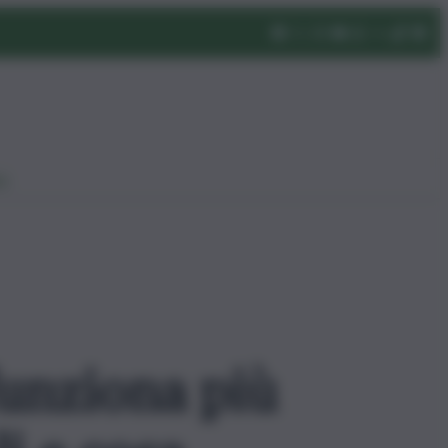
eo
unziona più