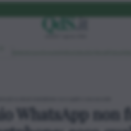
venerdì 7 agosto 2026
Ambiente
Lavoro
Economia
Politica
Cultura
Dai Mercati
Podcast
Vid
na più su alcuni smartphone: ecco quali e cosa succede
aio WhatsApp non f