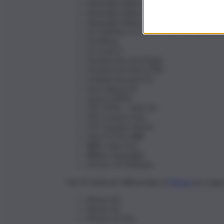
Samsung Galaxy s3 Mini;
Samsung Galaxy Trend II;
Samsung Galaxy X2;
LG Optimus L3, L5, L7, F5, F3, F3Q, L2, L
LG Ativar;
LG Lucid 2;
Huawei Ascend Mate;
Huawei Ascend G740;
Huawei Ascend D2.
Sony Xperia M;
Lenovo A820;
ZTE V956 – UMI X2;
ZTE Grand S Flex;
ZTE Grande Memo;
Faea F1THL W8;
Wiko Cink Five;
Winko Darknight;
Archos 53 Platinum.
Dal 29 febbraio WhatsApp di
Meta
non suppo
iPhone 6S;
iPhone SE;
iPhone 6S Plus.