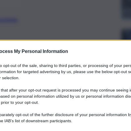
preferite
ta App: ecco cosa fare se il tuo
ocess My Personal Information
ato.
to opt-out of the sale, sharing to third parties, or processing of your per
formation for targeted advertising by us, please use the below opt-out s
 selection.
 that after your opt-out request is processed you may continue seeing i
ased on personal information utilized by us or personal information dis
 prior to your opt-out.
rately opt-out of the further disclosure of your personal information by
he IAB’s list of downstream participants.