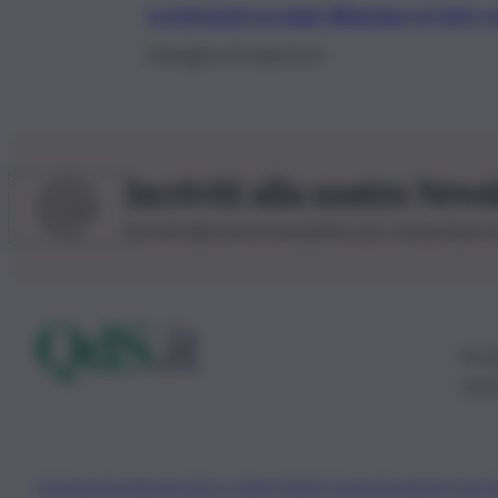
Iscriviti gratis al canale WhatsApp di QdS.i
Immagine di repertorio
Iscriviti alla nostra News
Iscriviti alla nostra newsletter per non perdere 
© 20
0115
Chi Siamo
Fondazione Etica e Valori Marilù Tregua
Fondatore Carlo 