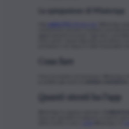
La spiegazione di WhatsApp
Sulla
pagina FAQ
ufficiale (qui)
, WhatsApp spie
cambiamenti, pertanto rivediamo periodicamen
aggiornamenti necessari. Ogni anno controllia
meno utenti. Questi dispositivi potrebbero no
potrebbero non disporre delle funzionalità ri
Cosa fare
Prima di smettere di funzionare, WhatsApp inf
possibilità agli utenti di
cambiare smartphone
Quanti utenti ha l’app
WhatsApp ha appena superato i
2 miliardi di 
l’anno per garantire il supporto ai sistemi opera
ultime novità ci sono i
canali
WhatsApp e il
co