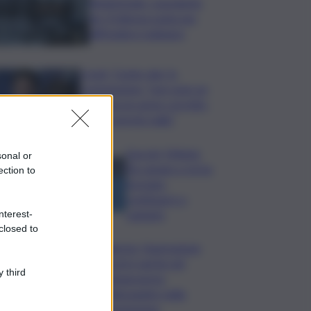
Bitdefender: popolarità
de L’Odissea usata per
diffondere malware
Covid, ‘Conte-day’ in
commissione: “non sono un
eroe ma un uomo corretto,
non troverete nulla”
Guccini, Meloni:
sonal or
l’ho amato e mi ha
ection to
formato,
continuerò a
cantarlo
nterest-
closed to
Palermo, l’operazione
Varchi è anche nel
 third
Sottogoverno:
D’Alessandro nella
commissione