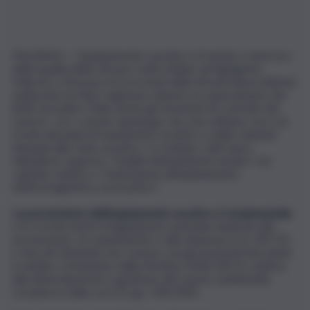
PALERMO – L’inquinamento acustico è il nemico rumoroso
della qualità della vita per molti siciliani: ad Agrigento,
Palermo e Siracusa circa la metà delle infrastrutture/attività
analizzate ha fatto registrare almeno un superamento dei
limiti normativi. Male anche gli strumenti di controllo del
rumore, con i comuni capoluogo che sono all’anno zero sul
fronte dei piani di risanamento acustico e delle relazioni
biennali sullo stato acustico. Lo rivelano i dati Ispra
dell’ultimo rapporto “Qualità dell’ambiente urbano” nel
capitolo relativo a “Esposizione all’inquinamento
elettromagnetico ed acustico”.
La prevenzione dell’inquinamento acustico è fondamentale
e lo ricorda anche la legislazione nazionale dedicata alla
prevenzione, al contenimento e alla riduzione (L.Q. 447/95
e decreti attuativi) che convive con gli strumenti introdotti
in ambito comunitario dalla Direttiva 2002/49/CE relativa
alla determinazione e gestione del rumore ambientale,
recepita in Italia con il D.Lgs. 194/2005.