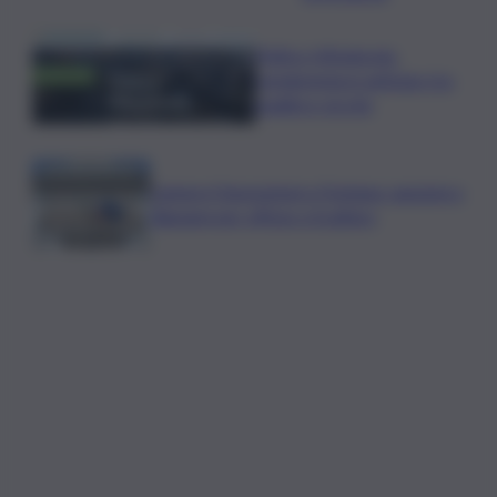
Trittico Vitivinicolo:
vendemmia in anticipo tra
qualità e siccità
Camera,Opposizioni a Fontana: sanzioni a
Bignami per offese a Scalfaro