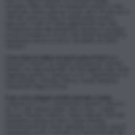
solo in 17 delle 97 città per cui è previsto l’obbligo
normativo (18%). Il Piano di risanamento acustico è stato
“approvato, anche in anni non recenti, solo in 14 città, pari al
16% dei comuni con Piano di classificazione acustica
approvato”. In altre 43 città (o agglomerati) sono stati
“predisposti studi sulla popolazione esposta e/o la mappa
acustica strategica, in cui sono stati stimati elevati livelli di
popolazione esposta al rumore, soprattutto da traffico
veicolare”.
Come stanno le siciliane da questo punto di vista?
Non
benissimo. Il numero di sorgenti controllate per 100 mila
abitanti, che nella media delle 120 città oggetto dello studio
raggiunge quota 8, è compreso tra 0 e 5, quindi inferiore al
dato nazionale, a Messina, Palermo, Trapani, Agrigento,
Caltanissetta, Ragusa ed Enna.
È più o meno adeguato al livello nazionale a Catania
,
compreso tra 5 e 11, e decisamente superiore a Siracusa
(tra 21 e 40). Soltanto quattro città su nove – Catania,
Siracusa, Messina e Palermo – hanno realizzato studi sulla
popolazione esposta al rumore, mentre nessuna
amministrazione dei comuni capoluogo ha avviato i piani di
risanamento acustico comunale o le relazioni biennali sullo