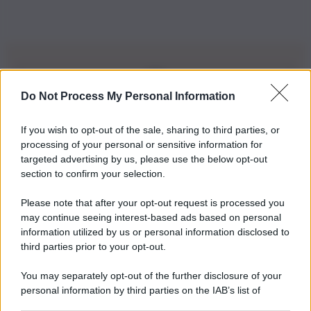
Do Not Process My Personal Information
Iscriviti alla nostra Newsletter
If you wish to opt-out of the sale, sharing to third parties, or
Iscriviti alla nostra newsletter per non perdere le ultime
processing of your personal or sensitive information for
novità
targeted advertising by us, please use the below opt-out
section to confirm your selection.
Iscriviti Ora
Please note that after your opt-out request is processed you
may continue seeing interest-based ads based on personal
information utilized by us or personal information disclosed to
third parties prior to your opt-out.
You may separately opt-out of the further disclosure of your
personal information by third parties on the IAB’s list of
© 2026 | Ediservice s.r.l. 95126 Catania – Via Principe
downstream participants.