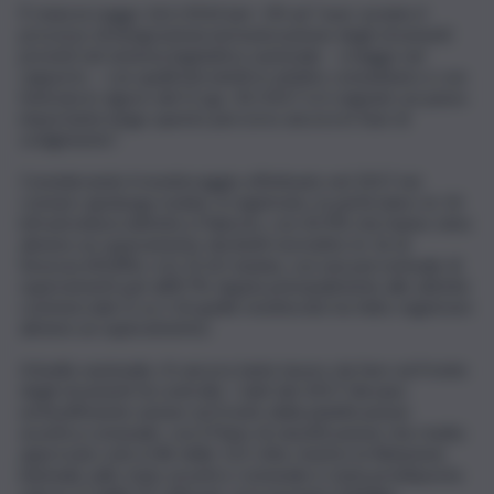
È stata la Legge 161/2014 (art. 19) ad “aver avviato il
processo di integrazione/armonizzazione degli strumenti
previsti nel sistema legislativo nazionale – si legge nel
rapporto – con quelli introdotti in ambito comunitario e con
l’entrata in vigore del D.Lgs. 42/2017 si è segnato un passo
importante lungo questo percorso ancora in fase di
svolgimento”.
Considerando il monitoraggio effettuato nel 2017 nei
comuni capoluogo isolani, si registrano, in particolare, le 14
infrastrutture/attività a Palermo, con 42,9% che hanno visto
almeno un superamento dei limiti normativi, le 16 di
Siracusa (43,8%), e le 23 di Catania, con una percentuale di
superamenti pari all’8,7%, legata principalmente alle attività
commerciale (1 su 2 di quelle monitorate ha fatto registrare
almeno un superamento).
A livello nazionale c’è ancora tanto lavoro da fare sul fronte
degli strumenti di controllo. I dati del 2017 rilevano
un’insufficiente azione sul fronte della pianificazione
acustica comunale, con il Piano di classificazione che risulta
approvato solo in 86 delle 122 città, mentre la Relazione
biennale sullo stato acustico comunale è stata predisposta