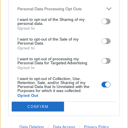
Nicola, 22 – P.IVA: 01153210875 – Cciaa Catania n.
Personal Data Processing Opt Outs
This information may also be disclosed by us to third parties
01153210875 – Quotidiano di Sicilia usufruisce dei
on the IAB’s List of Downstream Participants that may further
contributi di cui al D.lgs n. 70/2017
I want to opt-out of the Sharing of my
disclose it to other third parties.
personal data.
Opted In
I want to opt-out of the Sale of my
Personal Data.
Chi Siamo
Opted In
Fondazione Etica e Valori Marilù Tregua
Fondatore Carlo Alberto Tregua
Lavora con noi
I want to opt-out of processing my
Personal Data for Targeted Advertising.
Gerenza
Opted In
I want to opt-out of Collection, Use,
Retention, Sale, and/or Sharing of my
Personal Data that Is Unrelated with the
Purposes for which it was collected.
Opted Out
Scarica l’app
CONFIRM
Privacy Policy
Preferenze Privacy
Data Deletion
Data Access
Privacy Policy