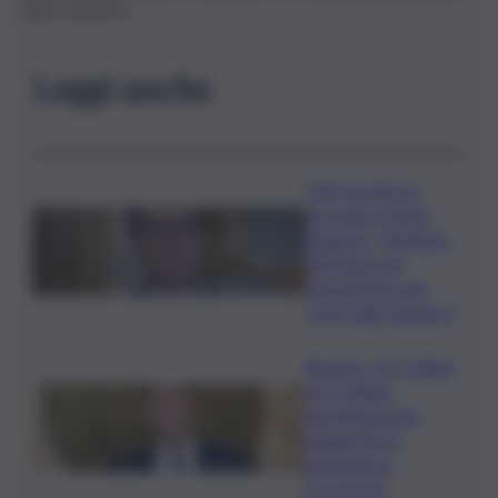
stato acustico.
Leggi anche
Ddl Coesione e
crescita in Sicilia,
Dagnino: “Risultato
dell’azione di
risanamento dei
conti della Regione”
Regione, 167 milioni
per la filiera
agroalimentare:
pubblicate le
graduatorie
provvisorie