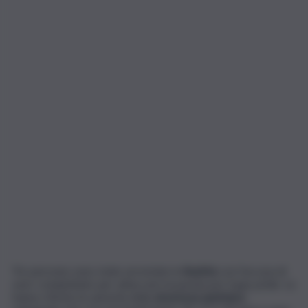
Tre persone sono state arrestate in
Austria
con l’accusa di
aver complottato per attaccare la parata per il gay pride. Lo
hanno riferito le autorità della
sicurezza austriaca