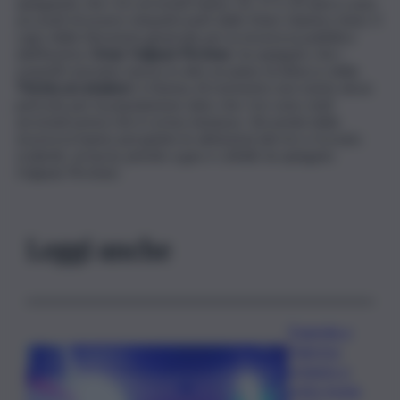
spiegando che i tre arrestati hanno 14, 17 e 20 anni e sono
accusati di essere simpatizzanti dello Stato Islamico (Isis). Il
capo della Direzione generale per la sicurezza pubblica
dell’Austria,
Omar Haijawi-Pirchner
, ha spiegato che i
sospetti avevano messo in atto un piano di attacco della
‘Parata arcobaleno’
a Vienna. Al momento non esiste alcun
pericolo per la popolazione dato che i tre sono stati
arrestati prima che il corteo iniziasse. Gli uomini della
sicurezza hanno perquisito le abitazioni dei tre e trovato
sciabole, un’ascia, pistole a gas e coltelli, ha spiegato
Haijawi-Pirchner.
Leggi anche
Tragedia a
Palermo:
schianto a
notte fonda,