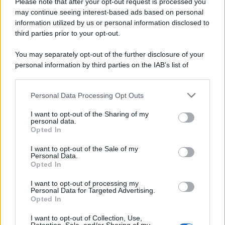
Please note that after your opt-out request is processed you
may continue seeing interest-based ads based on personal
information utilized by us or personal information disclosed to
third parties prior to your opt-out.
You may separately opt-out of the further disclosure of your
personal information by third parties on the IAB’s list of
© 2026 | Ediservice s.r.l. 95126 Catania – Via Principe
downstream participants.
Nicola, 22 – P.IVA: 01153210875 – Cciaa Catania n.
Personal Data Processing Opt Outs
This information may also be disclosed by us to third parties
01153210875 – Quotidiano di Sicilia usufruisce dei
on the IAB’s List of Downstream Participants that may further
contributi di cui al D.lgs n. 70/2017
I want to opt-out of the Sharing of my
disclose it to other third parties.
personal data.
Opted In
I want to opt-out of the Sale of my
Personal Data.
Chi Siamo
Opted In
Fondazione Etica e Valori Marilù Tregua
Fondatore Carlo Alberto Tregua
Lavora con noi
I want to opt-out of processing my
Personal Data for Targeted Advertising.
Gerenza
Opted In
I want to opt-out of Collection, Use,