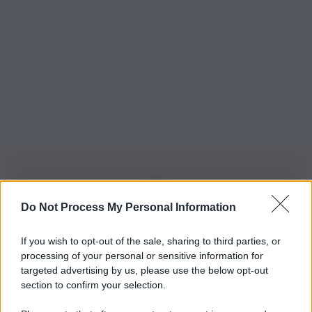
Do Not Process My Personal Information
Iscriviti alla nostra Newsletter
If you wish to opt-out of the sale, sharing to third parties, or
Iscriviti alla nostra newsletter per non perdere le ultime
processing of your personal or sensitive information for
novità
targeted advertising by us, please use the below opt-out
section to confirm your selection.
Iscriviti Ora