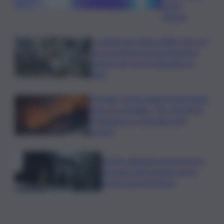
morto
19enne
La parità nel campo della ricerca è
ancora lontana ostacoli legati al
genere per nove scienziate su
dieci
Acireale, il tema degli incendi tiene
banco in Consiglio. “Far rispettare
l’ordinanza su scerbatura dei
terreni”
Siccità, abitazioni senz’acqua a
Terrasini. Dal Comune arriva
bypass di emergenza