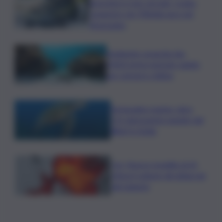
lavoratori e non versate, scatta
sequestro da 700mila euro nel
Siracusano
Ambiente: granchio blu,
ENEA testa metodo rapido
per estrarre chitina
Tartarughe marine: oltre
115 deposizioni seguite dal
Wwf in Sicilia
Cnr: Nuovo modello di IA
stima il volume dei ghiacciai
del pianeta