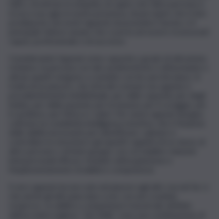
l’altro, di entrare in empatia, di capire che l’altra persona si
trova a suo agio in nostra presenza, di percepire che è ben
predisposto nei nostri riguardi, di possedere fascino, è il
principale fattore umano che ci porta ad essere riconosciuti
capaci, professionali, e di successo.
Considerando l’appeal come capacità o grado di attrazione,
richiamo, la persona con tali caratteristiche è affascinante e
attrae quanti vengono a contatto con lei, perché piace. Si
tratta di un piacere, che di là del comune sex appeal, è
prevalentemente intellettuale, per delle capacità, per degli
hobby, per delle passioni, per la tenacia, per il coraggio, per
il carattere, per l’etica e i valori. Per avere appeal, bisogna
coltivare la cosiddetta intelligenza emotiva, che è l’insieme
delle abilità necessarie per identificare, valutare e
controllare le emozioni e gli aspetti cognitivi di se stessi, di
altre persone o di interi gruppi, con cui stabilire relazioni
interpersonali efficaci, fondate sull’acquisizione e
l’implementamento di abilità e competenze.
Il vero appeal sta non solo nel piacere agli altri, ma nel far sì
che anche gli altri piacciano a noi, con uno scambio
reciproco. Le abilità e competenze trasversali, definite
dall’acronimo inglese “Life Skills”, sono una combinazione di