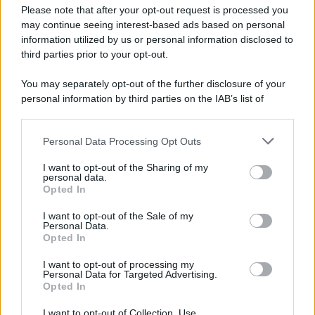
Please note that after your opt-out request is processed you
may continue seeing interest-based ads based on personal
information utilized by us or personal information disclosed to
third parties prior to your opt-out.
You may separately opt-out of the further disclosure of your
personal information by third parties on the IAB’s list of
© 2026 | Ediservice s.r.l. 95126 Catania – Via Principe
downstream participants.
Nicola, 22 – P.IVA: 01153210875 – Cciaa Catania n.
Personal Data Processing Opt Outs
This information may also be disclosed by us to third parties
01153210875 – Quotidiano di Sicilia usufruisce dei
on the IAB’s List of Downstream Participants that may further
contributi di cui al D.lgs n. 70/2017
I want to opt-out of the Sharing of my
disclose it to other third parties.
personal data.
Opted In
I want to opt-out of the Sale of my
Personal Data.
Chi Siamo
Opted In
Fondazione Etica e Valori Marilù Tregua
Fondatore Carlo Alberto Tregua
Lavora con noi
I want to opt-out of processing my
Personal Data for Targeted Advertising.
Gerenza
Opted In
I want to opt-out of Collection, Use,