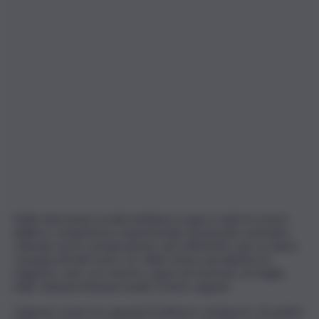
Nelle interazioni sociali mettiamo in gioco tutte le nostre
abilità e competenze esperienziali, emozionali, razionali e
culturali, ma la comunicazione sarà efficiente solo se siamo
consapevoli del nostro sé, delle nostre peculiarità ed
esigenze, solo così saremo capaci di mostrare al meglio,
nelle relazioni interpersonali, il nostro appeal.
L’appeal, ovvero la capacità di attrarre, di piacere, di sentire