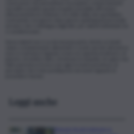
conoscenze che permettono di acquisire comportamenti
versatili e positivi, grazie ai quali è possibile affrontare
efficacemente le richieste e le sfide della vita quotidiana,
costruendo così giorno dopo giorno quell’appeal personale
ed unico che ci distingue dagli altri, per talenti individuali che
ci caratterizzano.
Senza talenti non si va da nessuna parte. Anche se innati,
vanno costantemente alimentati e curati, perché attraverso
essi,i si costruisce l’appeal, ovvero la capacità di attrarre, di
piacere, di sentire l’altro, di entrare in empatia, di capire che
l’altra persona si trova a suo agio in nostra presenza, di
percepire che è ben predisposto nei nostri riguardi, di
possedere fascino.
Leggi anche
Ritenute fiscali trattenute ai