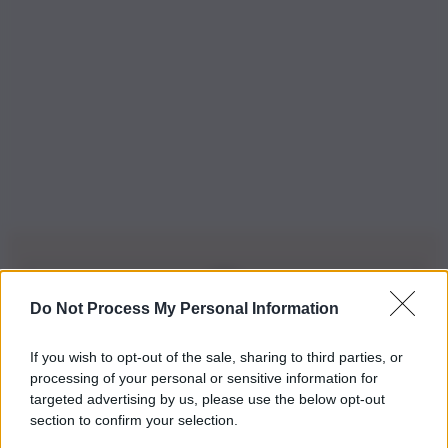
Do Not Process My Personal Information
Iscriviti alla nostra Newsletter
If you wish to opt-out of the sale, sharing to third parties, or
Iscriviti alla nostra newsletter per non perdere le ultime
processing of your personal or sensitive information for
novità
targeted advertising by us, please use the below opt-out
section to confirm your selection.
Iscriviti Ora