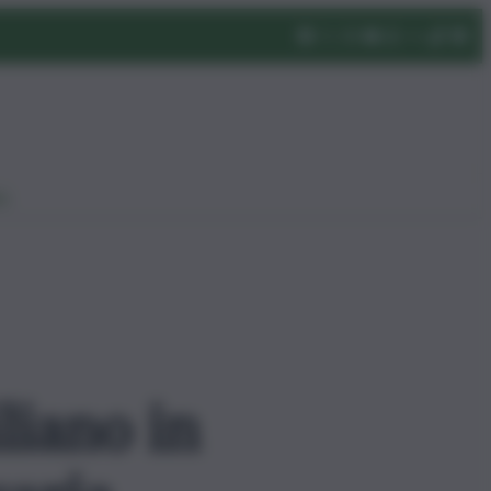
eo
liano in