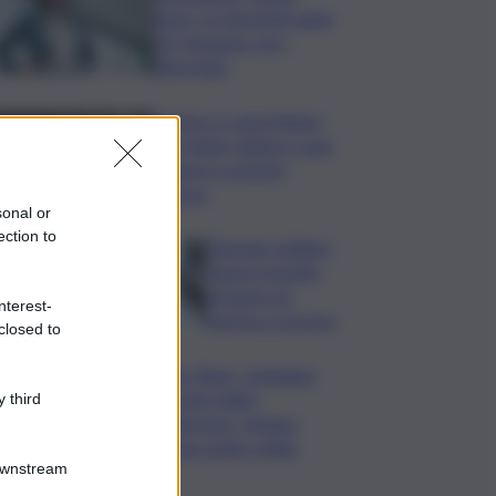
largo’ su Giorgetti agita
Pd, tensione con i
Riformisti
Vertice a casa Meloni
con Tajani, Salvini e Lupi:
bilancio e priorità
ripresa
sonal or
ection to
Operaio siciliano
muore travolto
da lastre di
nterest-
marmo a Carrara
closed to
Banco Bpm, Castagna:
Agricole Italia?
 third
Valuteremo, ritengo
fusione molto solida
Downstream