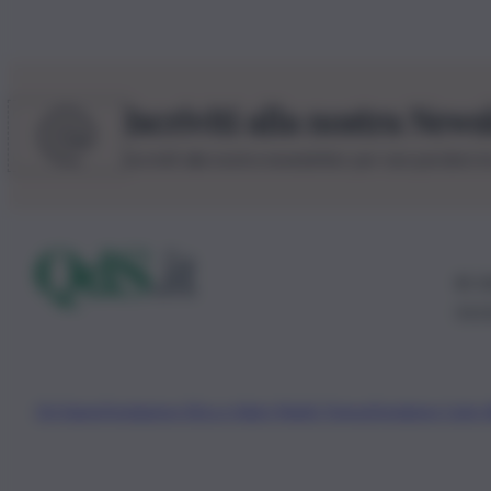
Iscriviti alla nostra News
Iscriviti alla nostra newsletter per non perdere 
© 20
0115
Chi Siamo
Fondazione Etica e Valori Marilù Tregua
Fondatore Carlo 