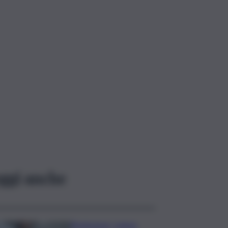
ggi anche
Risoluzione ‘campo