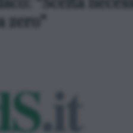
daco: “Scelta neces
a zero”