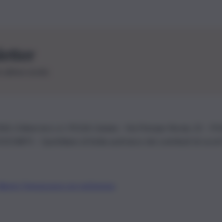
letter
le ultime novità
26 | Ediservice s.r.l. 95126 Catania – Via Principe Nicola, 22 – P
3210875 – Quotidiano di Sicilia usufruisce dei contributi di cui al
Alberto Tregua
Lavora con noi
Gerenza