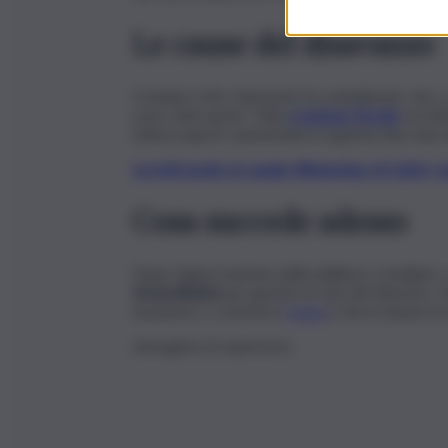
Le cause del disavanzo
Il sindaco Vito Clemente ha sottolineato che, a
sono stati anche “l’alta
evasione fiscale
sui tri
tuttora aperti, aumentate in appena due anni d
Iscriviti gratis al canale WhatsApp di QdS.i
Cosa succede adesso
Dopo l’approvazione della delibera consiliare,
straordinaria
per gestire le fasi del dissesto.
assumere o contrarre
mutui
e dovrà alzare le 
Immagine di repertorio