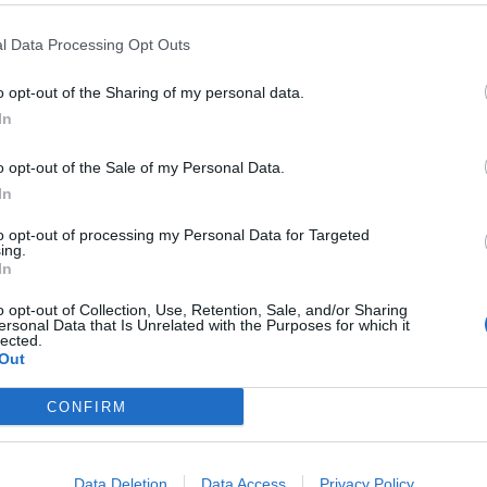
l Data Processing Opt Outs
o opt-out of the Sharing of my personal data.
In
 ha approvato il
dissesto finanziario
dell’ente: una decisione
 euro di disavanzo attestati.
o opt-out of the Sale of my Personal Data.
ore dal consiglio comunale del Comune dell’Agrigentino.
In
sesto
to opt-out of processing my Personal Data for Targeted
ing.
In
4 milioni di euro
da parte dell’Ente. “Purtroppo è stato
o opt-out of Collection, Use, Retention, Sale, and/or Sharing
o da zero”: queste le parole del sindaco Vito Clemente,
ersonal Data that Is Unrelated with the Purposes for which it
one.
lected.
Out
iano state tentate tutte le strade possibili per riequilibrare
 non si è trovata altra alternativa. Menfi si aggiunge quindi
CONFIRM
: lo scorso marzo, da un’analisi condotta dal QdS, è emerso
zione
in Italia si trovano proprio in Sicilia. La Corte dei Conti,
 nazionale, gli Enti locali siciliani costituiscono oltre il 25%
uilibrio”.
Data Deletion
Data Access
Privacy Policy