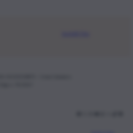
Iscriviti Ora
.IVA: 01153210875 – Cciaa Catania n.
 D.lgs n. 70/2017
Scarica l’app