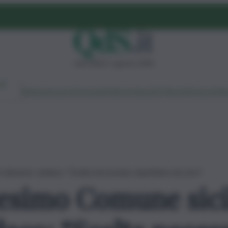
mercoledì 5 agosto 2026
Ambiente
Lavoro
Economia
Politica
Cultura
Dai Mercati
Podcast
Vid
 dissesto, sindaco: “Scelta necessaria, ripartiamo da zero”
nesimo Comune sici