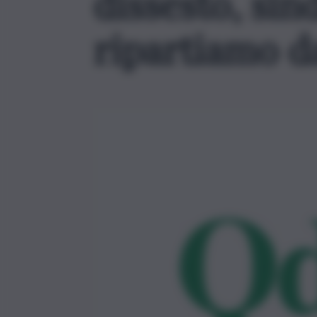
dissesto, sin
ripartiamo d