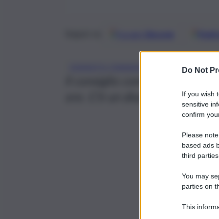
Google
Discover
Fonti 
Seguici su
, 
DISSESTO FINANZIARIO
MENFI
Do Not Pr
Il consiglio comunale ha approv
ore. C’è un disavanzo da 14 mi
If you wish 
sensitive in
confirm your
Please note
based ads b
third parties
You may sepa
parties on t
This informa
Participants