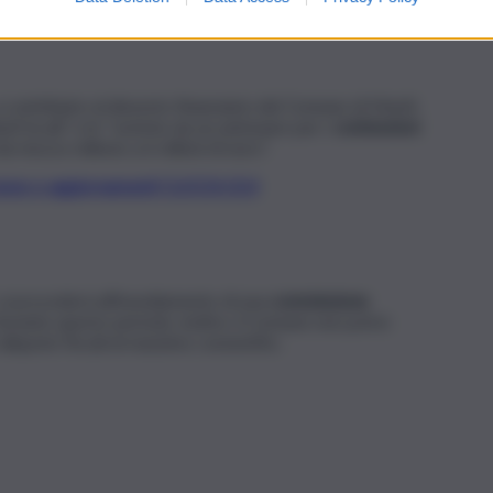
 contribuire al dissesto finanziario del Comune di Menfi,
buti locali” e le “somme da accantonare per i
contenziosi
a mezzo milione a 6 milioni di euro”.
t, news e aggiornamenti CLICCA QUI
 si procederà all’insediamento di una
commissione
 Durante questo periodo, inoltre, il Comune non potrà
aliquote fiscali al massimo consentito.