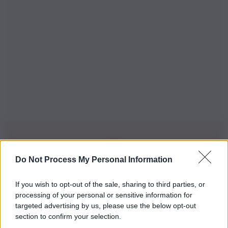
Do Not Process My Personal Information
Iscriviti alla nostra Newsletter
If you wish to opt-out of the sale, sharing to third parties, or
Iscriviti alla nostra newsletter per non perdere le ultime
processing of your personal or sensitive information for
novità
targeted advertising by us, please use the below opt-out
section to confirm your selection.
Iscriviti Ora