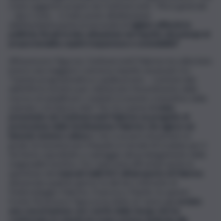
come suggerito proprio da Confesercenti. “Più in generale
– dice Costa – è stato posto all’attenzione
dell’Amministrazione la necessità di
vigilare affinché le
politiche fiscali trovino attuazione nel rispetto dei principi di
proporzionalità, equità trasparenza e sostenibilità”
All’assessore Figuccia, Confesercenti Palermo ha sollecitato
invece una maggiore coerenza rispetto al passato tra
“l’azione programmatica e quella promo – commerciale
dell’offerta turistica per ottimizzare l’investimento delle
risorse ed amplificare i risultati economici a beneficio delle
aziende e di tutta la città”. Per l’occasione
è stato
presentato da Confesercenti Palermo un progetto di
promozione della Destinazione Palermo che agisce sul
binomio turismo-cultura
e che si avvarrà di partners in
grado di massimizzare l’impatto in termini di ricadute per il
territorio soprattutto a vantaggio del prolungamento della
stagionalità turistica. Tra i tanti temi affrontati anche la
questione dei
mancati stalli NCC all’aeroporto di Palermo
denunciata qualche giorno fa dal neo referente di
Federnoleggio Palermo, Francesco Marfia. Su questo
fronte l’Assessore Figuccia ha detto di “avere già
avviato
una concertazione con i vertici della Gesap che ha
confermato la volontà di creare un’area dedicata alla