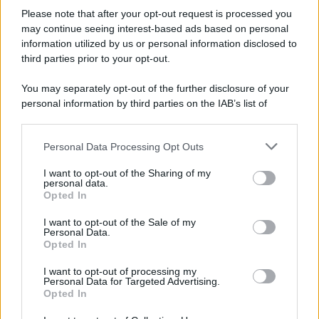
Please note that after your opt-out request is processed you
may continue seeing interest-based ads based on personal
information utilized by us or personal information disclosed to
third parties prior to your opt-out.
You may separately opt-out of the further disclosure of your
personal information by third parties on the IAB’s list of
© 2026 | Ediservice s.r.l. 95126 Catania – Via Principe
downstream participants.
Nicola, 22 – P.IVA: 01153210875 – Cciaa Catania n.
Personal Data Processing Opt Outs
This information may also be disclosed by us to third parties
01153210875 – Quotidiano di Sicilia usufruisce dei
on the IAB’s List of Downstream Participants that may further
contributi di cui al D.lgs n. 70/2017
I want to opt-out of the Sharing of my
disclose it to other third parties.
personal data.
Opted In
I want to opt-out of the Sale of my
Personal Data.
Chi Siamo
Opted In
Fondazione Etica e Valori Marilù Tregua
Fondatore Carlo Alberto Tregua
Lavora con noi
I want to opt-out of processing my
Personal Data for Targeted Advertising.
Gerenza
Opted In