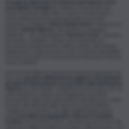
Proseguono gli incontri di Confesercenti Palermo con la
nuova giunta comunale
per definire le priorità dei vari
settori economici della città e i nodi su cui intervenire. I
vertici dell’associazione datoriale hanno incontrato
l’assessore al Bilancio
Maria Carolina Varchi
e l’assessore al
Turismo
Sabrina Figuccia
. “Già durante la campagna
elettorale – dice la presidente
Francesca Costa
– avevamo
incontrato i candidati a sindaco per presentare un
documento programmatico. Adesso stiamo affrontando i
singoli punti con gli assessori al ramo trovando disponibilità
non solo di ascolto ma rassicurazioni di attuazione di alcune
nostre richieste”.
Sul fronte del Bilancio, l’assessore Varchi ha annunciato non
solo che
una parte dell’imposta di soggiorno sarà destinata
ad azioni di valorizzazione e promozione della destinazione
Palermo
ma che intende “semplificare le procedure per chi
vuole mettersi in regola con il pagamento dei tributi
prevedendo anche una rateizzazione del debito per venire
incontro alle difficoltà delle imprese in questa difficile
congiuntura economica”. Al vaglio dell’Amministrazione
anche
la modifica al regolamento TARI per le strutture
ricettive
che potrebbe essere calcolata non più in base alla
quadratura degli immobili ma al numero delle presenze, così