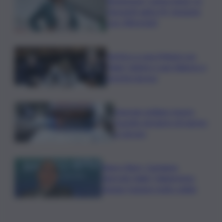
Risoluzione ‘campo largo’ su
Giorgetti agita Pd, tensione
con i Riformisti
Vertice a casa Meloni con
Tajani, Salvini e Lupi: bilancio e
priorità ripresa
Operaio siciliano muore
travolto da lastre di marmo
a Carrara
Banco Bpm, Castagna:
Agricole Italia? Valuteremo,
ritengo fusione molto solida