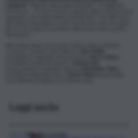
categoria
”. “Rispetto alla programmazione – ha aggiunto
l’assessore – c’è tanto da fare a partire dalla creazione di un
organismo che metta insieme tutti gli attori che dallo sport
alla cultura propongano eventi che possono fare da volano
per un vero rilancio economico della nostra città a partire
dal turismo”.
Alle riunioni hanno preso parte insieme alla presidente
Costa per Confesercenti Palermo:
Salvo Basile
,
coordinatore regionale di Assoturismo;
Marco Mineo
,
Presidente Assohotel Palermo;
Adriana Sole
,
Vicepresidente Assohotel Palermo;
Alessandro Cilano
,
Presidente Regionale Fiba; e
Nunzio Reina
Responsabile
Area attività produttive di Confesercenti.
Leggi anche