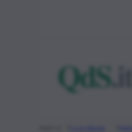
Google
Discover
Fonti 
Seguici su