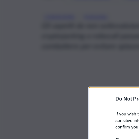
, 
CYBERCRIME
PHISHING
Gli aspetti da non sottovaluta
cryptojacking a robocall pass
combattere per evitare spiace
Do Not Pr
If you wish 
sensitive in
confirm your