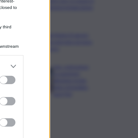
Migranti, Meloni: non c’è spazio in
nterest-
Ue per chi alimenta immigrazione
closed to
clandestina
 third
Marcinella,Meloni: 8 agosto
presto sarà giornata europea
Downstream
vittime lavoro
Usa, contrazione
occupazione
allontana rischio
rialzo immediato
tassi Fed