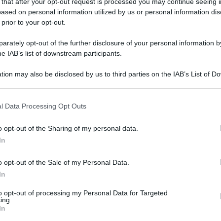
 that after your opt-out request is processed you may continue seeing i
ased on personal information utilized by us or personal information dis
 prior to your opt-out.
ono ormai all’ordine del giorno e le aziende devono
mpatto degli attacchi informatici e garantire la continuità
rately opt-out of the further disclosure of your personal information by
emente in caso di futuri shock digitali.
he IAB’s list of downstream participants.
otezione dei dati personali un approfondimento condotto da
tion may also be disclosed by us to third parties on the IAB’s List of 
nto su
quali sono le 10 maggiori cyber minacce che gli
 that may further disclose it to other third parties.
.
inacce del 2022
l Data Processing Opt Outs
o opt-out of the Sharing of my personal data.
cco informatico studia il comportamento e le interazioni
In
e gli stessi utenti con l’obiettivo di carpire informazioni
o opt-out of the Sale of my Personal Data.
maggiormente le organizzazioni: il dispositivo digitale
In
 blocca l’accesso ai documenti per poi chiedere un
bito un attacco ransomware che ha mandato in tilt diversi
to opt-out of processing my Personal Data for Targeted
ing.
edicato alla vaccinazione.
In
ffa informatica. Questo attacco utilizza a insaputa del