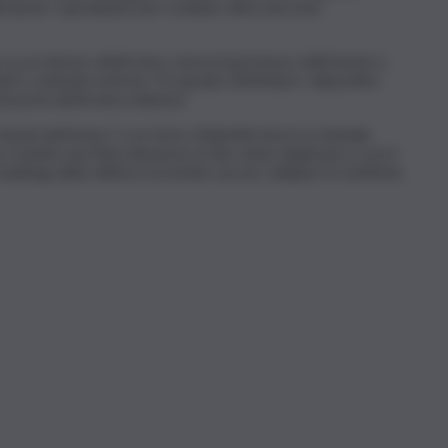
li hacker soprattutto per ricattare altre persone
su un device elettronico senza il permesso dell’utente e
isti e aziende esterne. È in grado d’infettare i dispositivi
di posta elettronica dannosi.
heda telefonica” è un furto d’identità dove il criminale
: tramite una finta denuncia, la Sim viene duplicata e così il
anking della vittima ricevendo sul suo cellulare le notifiche