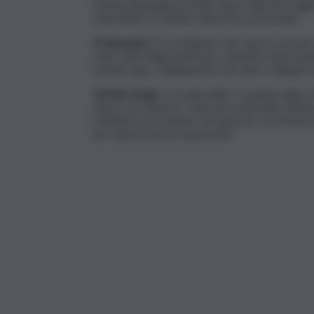
Questa tipologia di truffa viene utilizzata dag
soprattutto in ambito della sfera personale.
9) Spyware.
È un malware che viene scaricato 
ruba i dati degli utenti per venderli a inserzion
tramite app, collegamenti, siti web e allegati 
10) Sim Swap.
La truffa dello “scambio della sc
riesce ad ottenere i dati personali della vittima
truffatore può iniziare ad operare con l’home b
per autorizzare le operazioni.