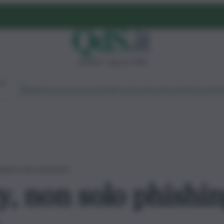
venerdì 7 agosto 2026
Ambiente
Lavoro
Economia
Politica
Cultura
Dai Mercati
Podcast
Vid
 minacce da conoscere
y, non solo phishin