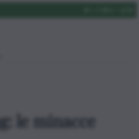
eo
g: le minacce