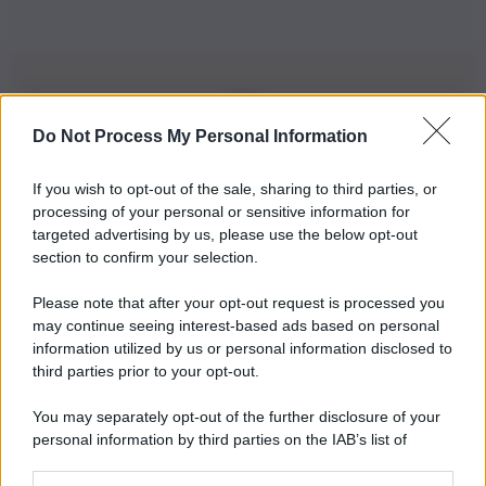
Do Not Process My Personal Information
Iscriviti alla nostra Newsletter
If you wish to opt-out of the sale, sharing to third parties, or
Iscriviti alla nostra newsletter per non perdere le ultime
processing of your personal or sensitive information for
novità
targeted advertising by us, please use the below opt-out
section to confirm your selection.
Iscriviti Ora
Please note that after your opt-out request is processed you
may continue seeing interest-based ads based on personal
information utilized by us or personal information disclosed to
third parties prior to your opt-out.
You may separately opt-out of the further disclosure of your
personal information by third parties on the IAB’s list of
© 2026 | Ediservice s.r.l. 95126 Catania – Via Principe
downstream participants.
Nicola, 22 – P.IVA: 01153210875 – Cciaa Catania n.