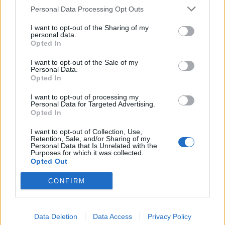
Personal Data Processing Opt Outs
This information may also be disclosed by us to third parties
01153210875 – Quotidiano di Sicilia usufruisce dei
on the IAB’s List of Downstream Participants that may further
contributi di cui al D.lgs n. 70/2017
I want to opt-out of the Sharing of my
disclose it to other third parties.
personal data.
Opted In
I want to opt-out of the Sale of my
Personal Data.
Chi Siamo
Opted In
Fondazione Etica e Valori Marilù Tregua
Fondatore Carlo Alberto Tregua
Lavora con noi
I want to opt-out of processing my
Personal Data for Targeted Advertising.
Gerenza
Opted In
I want to opt-out of Collection, Use,
Retention, Sale, and/or Sharing of my
Personal Data that Is Unrelated with the
Purposes for which it was collected.
Opted Out
Scarica l’app
CONFIRM
Privacy Policy
Preferenze Privacy
Data Deletion
Data Access
Privacy Policy