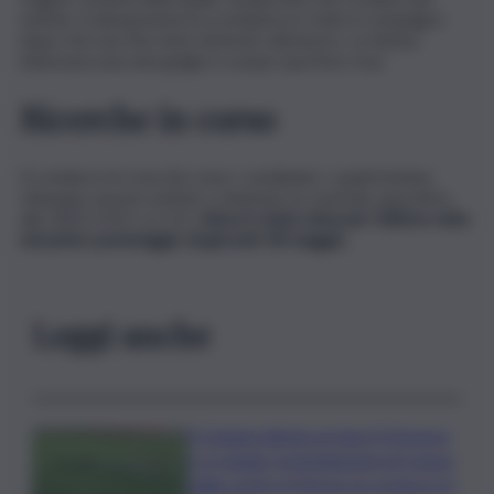
notizie. A denunciarne la scomparsa è stato il compagno
dopo che non l’ha vista rientrare dal lavoro. La donna
indossava una tuta grigia e scarpe sportive rosa.
Ricerche in corso
A condurre le ricerche sono i carabinieri, i quali invitano
chiunque avesse notizie a chiamare la centrale operativa
allo 0422.5101 o il 112.
Anica è stata vista per l’ultima volta
nel primo pomeriggio di giovedì 18 maggio.
Leggi anche
Il Catania elimina ai rigori il Vicenza
e si regala i trentaduesimi di Coppa
Italia contro il Parma: la cronaca e il