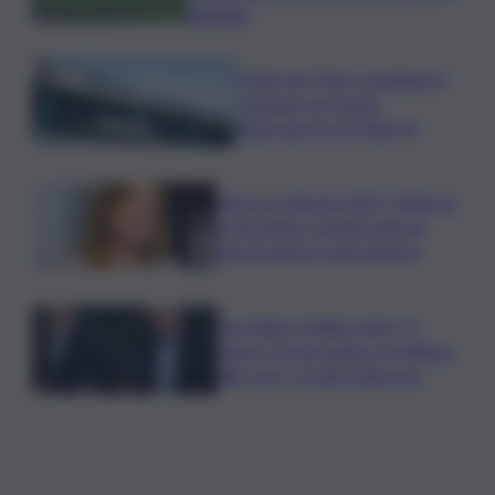
tabellino
Truffa del “finto carabiniere”,
catanese arrestato
all’aeroporto di Palermo
Verso le elezioni 2027, Palermo
in fermento: l’avanti tutta di
Varchi agita il centrodestra
Joe Biden, il figlio rivela: “Il
cancro di mio padre si è diffuso
alle ossa, è molto doloroso”