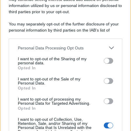
information utilized by us or personal information disclosed to
third parties prior to your opt-out.
You may separately opt-out of the further disclosure of your
personal information by third parties on the IAB’s list of
© 2026 | Ediservice s.r.l. 95126 Catania – Via Principe
downstream participants.
Nicola, 22 – P.IVA: 01153210875 – Cciaa Catania n.
Personal Data Processing Opt Outs
This information may also be disclosed by us to third parties
01153210875 – Quotidiano di Sicilia usufruisce dei
on the IAB’s List of Downstream Participants that may further
contributi di cui al D.lgs n. 70/2017
I want to opt-out of the Sharing of my
disclose it to other third parties.
personal data.
Opted In
I want to opt-out of the Sale of my
Personal Data.
Chi Siamo
Opted In
Fondazione Etica e Valori Marilù Tregua
Fondatore Carlo Alberto Tregua
Lavora con noi
I want to opt-out of processing my
Personal Data for Targeted Advertising.
Gerenza
Opted In
I want to opt-out of Collection, Use,
Retention, Sale, and/or Sharing of my
Personal Data that Is Unrelated with the