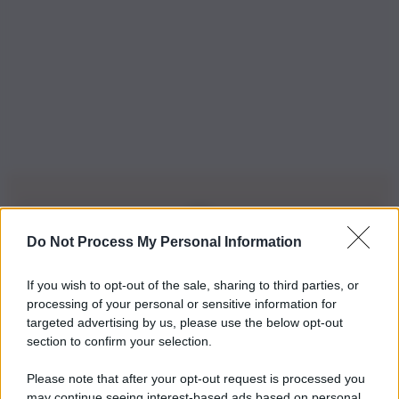
Do Not Process My Personal Information
Iscriviti alla nostra Newsletter
If you wish to opt-out of the sale, sharing to third parties, or
Iscriviti alla nostra newsletter per non perdere le ultime
processing of your personal or sensitive information for
novità
targeted advertising by us, please use the below opt-out
section to confirm your selection.
Iscriviti Ora
Please note that after your opt-out request is processed you
may continue seeing interest-based ads based on personal