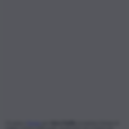
C’è ansia a
Treviso
per
Anica Panfile
, la mamma 31enne di
origine romena della quale, da giovedì, non si hanno più