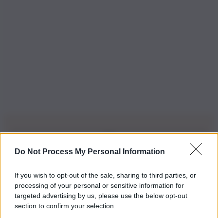
Do Not Process My Personal Information
Iscriviti alla nostra Newsletter
If you wish to opt-out of the sale, sharing to third parties, or
Iscriviti alla nostra newsletter per non perdere le ultime
processing of your personal or sensitive information for
novità
targeted advertising by us, please use the below opt-out
section to confirm your selection.
Iscriviti Ora