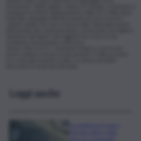
quando Fedez aveva utilizzato un linguaggio forte,
sostenendo i diritti Lgbtq+. Adesso il cantante commenta su
Instagram la notizia sull’opposizione della CEI e della Santa
Sede alla campagna dell’associazione di Luca Coscioni. I
cattolici, infatti, non sono a favore della “depenalizzazione
dell’omicidio del consensenziente”, preferendo una migliore
“gestione del dolore” dei soggetti che vivono in una
condizione di particolare sofferenza.
“Avete rotto il ca**o”, commenta Federico Lucia in una
storia condivisa sul noto social network. E nelle prossime
ore, come già avvenuto in altre occasioni, potrebbe
intervenire in modo più articolato.
Leggi anche
Accoltellarono il rivale a
Marsala: padre e figlio
finiscono ai domiciliari