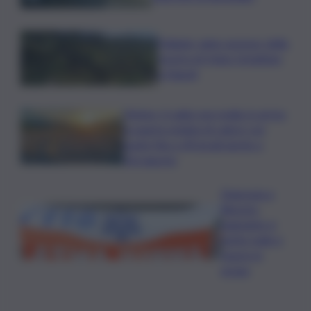
Follador wine sponsor della
mostra di Heinz Schattner
a Napoli
Meteo, il caldo non molla: in arrivo
la quarta ondata di calore con
punte fino a 40 gradi anche a
Ferragosto
Disgrazia a
Riposto:
bagnante si
sente male e
muore in
acqua