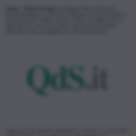
Fedez
e
Chiara Ferragni
sostengono Referendum per
l’eutanasia legale. Il cantante e l’influencer hanno firmato in
due banchetti a Milano. Adesso Fedez si scaglia contro il
Vaticano che, ancora una volta, si pronuncia contrario
all’iniziativa che ha raggiunto le 750 mila adesioni.
È già successo durante il dibattito su ddl Zan e Concordato,