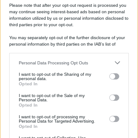
Please note that after your opt-out request is processed you
may continue seeing interest-based ads based on personal
information utilized by us or personal information disclosed to
third parties prior to your opt-out.
You may separately opt-out of the further disclosure of your
personal information by third parties on the IAB’s list of
© 2026 | Ediservice s.r.l. 95126 Catania – Via Principe
downstream participants.
Nicola, 22 – P.IVA: 01153210875 – Cciaa Catania n.
Personal Data Processing Opt Outs
This information may also be disclosed by us to third parties
01153210875 – Quotidiano di Sicilia usufruisce dei
on the IAB’s List of Downstream Participants that may further
contributi di cui al D.lgs n. 70/2017
I want to opt-out of the Sharing of my
disclose it to other third parties.
personal data.
Opted In
I want to opt-out of the Sale of my
Personal Data.
Chi Siamo
Opted In
Fondazione Etica e Valori Marilù Tregua
Fondatore Carlo Alberto Tregua
Lavora con noi
I want to opt-out of processing my
Personal Data for Targeted Advertising.
Gerenza
Opted In