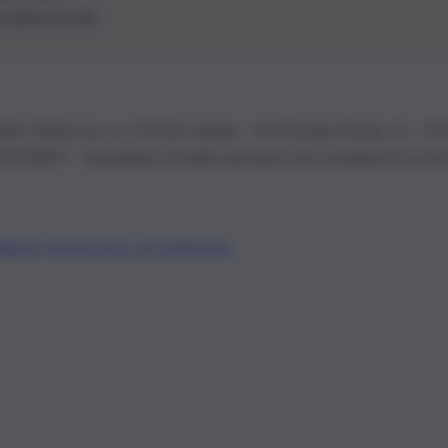
le ultime novità
26 | Ediservice s.r.l. 95126 Catania – Via Principe Nicola, 22 – P
3210875 – Quotidiano di Sicilia usufruisce dei contributi di cui al
Alberto Tregua
Lavora con noi
Gerenza