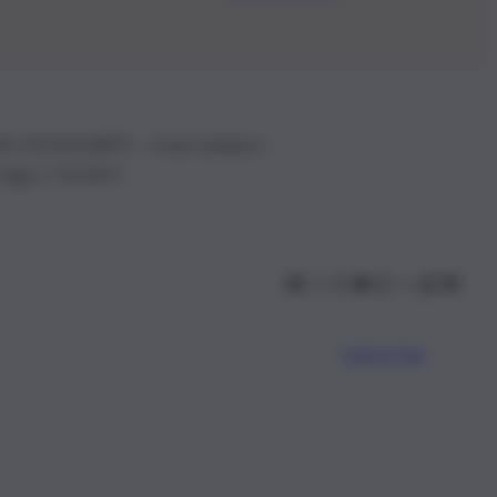
.IVA: 01153210875 – Cciaa Catania n.
 D.lgs n. 70/2017
Scarica l’app