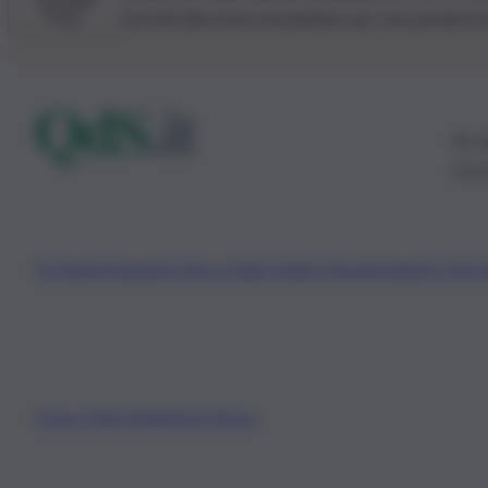
Iscriviti alla nostra newsletter per non perdere 
© 20
0115
Chi Siamo
Fondazione Etica e Valori Marilù Tregua
Fondatore Carlo 
Privacy Policy
Preferenze Privacy