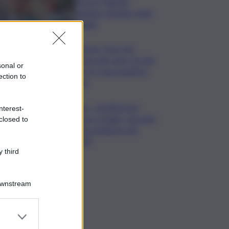
Terre e Salento
guidano desideri degli
italiani
Banche, First Cisl:
boom utili, oltre 15 mln
sonal or
per le 5 più grandi in I
ection to
sem
Usa, -23.000 posti
nterest-
lavoro a luglio, secondo
closed to
dato peggiore del
2026
 third
Downstream