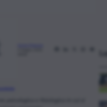
Arena Maurizio
4 Giugno 2020,
Le
00:00
preferite
 psicologica e fisiologica in cui si