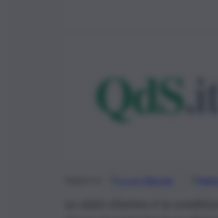
Google
Discover
Fonti 
Seguici su
Lo stato d’animo è la condizione