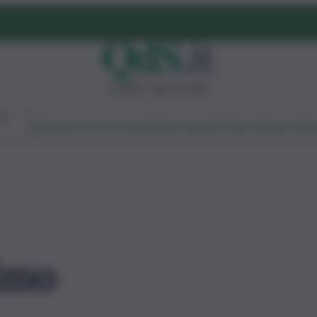
venerdì 7 agosto 2026
Ambiente
Lavoro
Economia
Politica
Cultura
Dai Mercati
Podcast
Vid
nimo