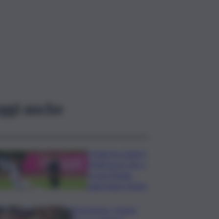
ggi anche
Il Palermo batte il
Melbourne City e
fa suo l’Anglo-
palermitan Trophy
Enoturismo, Cinque