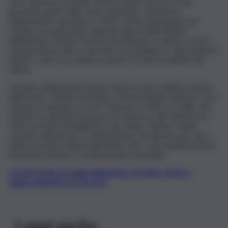
Una menzione speciale merita l’ospite d’onore Povia,
presente anche nella veste di giurato, cantautore
indipendente, pensatore critico, artista impegnato nel
sociale con particolare riguardo alle problematiche
dell’infanzia. Infatti, Povia ha intrattenuto e saputo creare
un’interazione unica e speciale tra il pubblico e i giovanissimi
talenti, come è accaduto in questi 21 anni di edizioni del
talent.
Grande soddisfazione hanno espresso per l’ottima riuscita
dell’evento i Sindaci di Piraino e di Sant’Angelo di Brolo, l’avv.
Salvatore Cipriano e il dott. Francesco Paolo Cortolillo che,
insieme ai rispettivi Assessori al Turismo e allo Spettacolo,
Dott.ssa Maria Miragliotta e Sig. Pippo Palmeri, hanno
creduto nell’evento e continueranno ad operare per fare
delle prossime edizioni del Bimbo d’oro una manifestazione
di grande richiamo e di dimensione nazionale.
Iscriviti gratis al canale WhatsApp di QdS.it, news e
aggiornamenti CLICCA QUI
Leggi anche