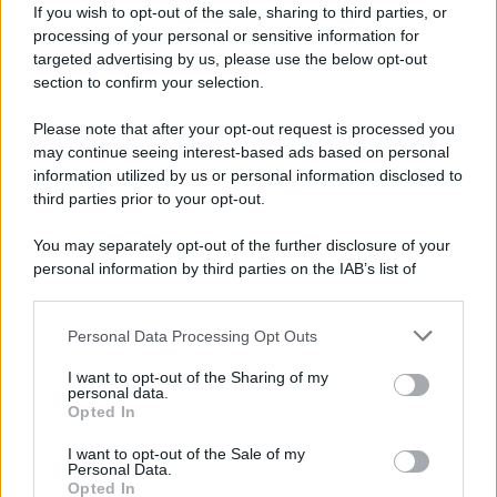
If you wish to opt-out of the sale, sharing to third parties, or
Iscriviti alla nostra newsletter per non perdere le ultime
processing of your personal or sensitive information for
novità
targeted advertising by us, please use the below opt-out
section to confirm your selection.
Iscriviti Ora
Please note that after your opt-out request is processed you
may continue seeing interest-based ads based on personal
information utilized by us or personal information disclosed to
third parties prior to your opt-out.
You may separately opt-out of the further disclosure of your
personal information by third parties on the IAB’s list of
© 2026 | Ediservice s.r.l. 95126 Catania – Via Principe
downstream participants.
Nicola, 22 – P.IVA: 01153210875 – Cciaa Catania n.
Personal Data Processing Opt Outs
This information may also be disclosed by us to third parties
01153210875 – Quotidiano di Sicilia usufruisce dei
on the IAB’s List of Downstream Participants that may further
contributi di cui al D.lgs n. 70/2017
I want to opt-out of the Sharing of my
disclose it to other third parties.
personal data.
Opted In
I want to opt-out of the Sale of my
Personal Data.
Chi Siamo
Opted In
Fondazione Etica e Valori Marilù Tregua