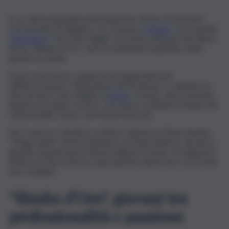
In un clima di grande partecipazione, intriso di momenti
emozionanti ed allegria, si è conclusa a
Piraino
, nei locali del
Palacultura
“Don Pino Puglisi”, la 21sima Edizione del Talent
Show “Bimbo d’Oro”, che ha richiamato il pubblico delle
grandi occasioni.
Storica kermesse, organizzata magistralmente
dall’Associazione “Animazione Boom Boom” e ospitata su
due territori, Sant’ Angelo di
Brolo
e Piraino, due Comunità
legate da sempre tra loro, che hanno costituito l’Unione dei
Comuni della Costa e dei Monti Saraceni.
Ne è autore e direttore artistico Salvatore Mastrolembo,
“Mago Salvin”, artista poliedrico ed imprenditore vulcanico,
grande organizzatore del prestigioso evento. Protagonisti
indiscussi sono stati loro, giovanissimi talenti dai 5 ai 14 anni
non compiuti.
“Bimbo d’Oro”, giovani tra
professionalità e passione