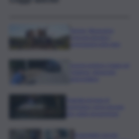
Turismo, Bluvacanze:
crescono giovani e
prenotazioni sotto data
Investe pedone e fugge nel
Catanese, denunciato
automobilista
Tragedia nel mare di
Lampedusa, morto giovane
sub colpito da gommone
A passeggio con una