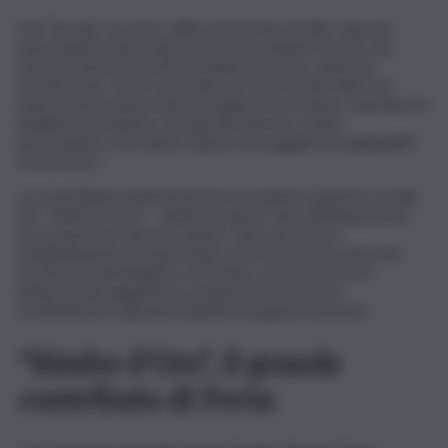
Dal “tip tap” al canto, dalla recitazione al ballo, i giovani
partecipanti hanno dato prova non soltanto di arte, ma
anche di spiccata professionalità, passione, spirito di
sacrificio per ciò in cui credono e che li rende felici. Sul
palcoscenico hanno dato il meglio di sé e hanno coinvolto un
pubblico entusiasta e dei giurati attenti e molto
partecipativi, che hanno saputo incoraggiarli ed applaudirli
fortemente.
La consolidata manifestazione ha esaltato l’aspetto sociale
del “ Bimbo d’Oro” , dedicato quest’ anno all’integrazione
tra i popoli e le diverse culture, oltre ad essere
indubbiamente un importante veicolo di promozione dei
territori di Sant’Angelo e di Piraino, ricchi di notevoli
bellezze paesaggistiche, pregevoli beni storico-
architettonici e grandi tradizioni enogastronomiche.
“Bimbo d’Oro”, il grande
contributo di Povia