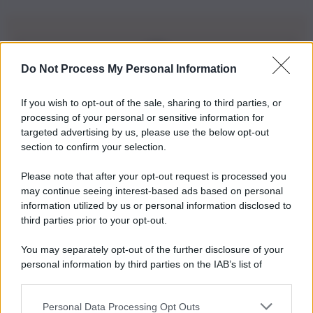
Do Not Process My Personal Information
Iscriviti alla nostra Newsletter
If you wish to opt-out of the sale, sharing to third parties, or
Iscriviti alla nostra newsletter per non perdere le ultime
processing of your personal or sensitive information for
novità
targeted advertising by us, please use the below opt-out
section to confirm your selection.
Iscriviti Ora
Please note that after your opt-out request is processed you
may continue seeing interest-based ads based on personal
information utilized by us or personal information disclosed to
third parties prior to your opt-out.
You may separately opt-out of the further disclosure of your
personal information by third parties on the IAB’s list of
© 2026 | Ediservice s.r.l. 95126 Catania – Via Principe
downstream participants.
Nicola, 22 – P.IVA: 01153210875 – Cciaa Catania n.
Personal Data Processing Opt Outs
This information may also be disclosed by us to third parties
01153210875 – Quotidiano di Sicilia usufruisce dei