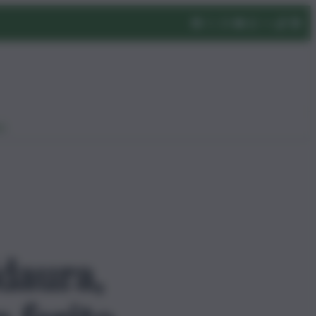
eo
daura,