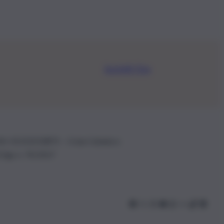
Iscriviti Ora
.IVA: 01153210875 – Cciaa Catania n.
 D.lgs n. 70/2017