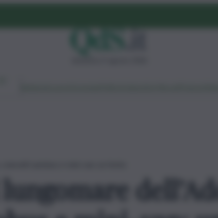
domenica 9 agosto 2026
Ambiente
Lavoro
Economia
Politica
Cultura
Dai Mercati
Podcast
Vid
coinvolti autobus e mini-van: un ferito
l lungomare dell’Ad