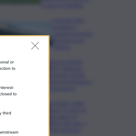
cronaca e il tabellino
Truffa del “finto
carabiniere”,
catanese arrestato
all’aeroporto di
Palermo
Verso le elezioni
sonal or
2027, Palermo in
ection to
fermento: l’avanti
tutta di Varchi agita il
nterest-
centrodestra
closed to
Joe Biden, il figlio
rivela: “Il cancro di
 third
mio padre si è
diffuso alle ossa, è
molto doloroso”
Downstream