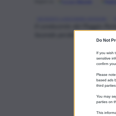
Google
Discover
Fonti 
Seguici su
, 
INCIDENTE LUNGOMARE ADDAURA
Il conducente del Piaggio Port
facendo perdere le sue tracce
Do Not Pr
If you wish 
sensitive in
confirm your
Please note
based ads b
third parties
You may sepa
parties on t
This informa