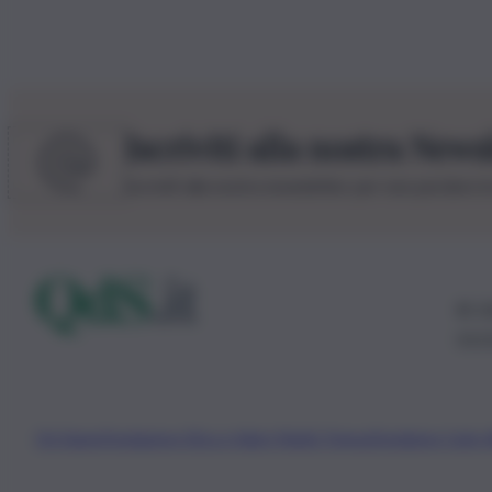
Iscriviti alla nostra News
Iscriviti alla nostra newsletter per non perdere 
© 20
0115
Chi Siamo
Fondazione Etica e Valori Marilù Tregua
Fondatore Carlo 