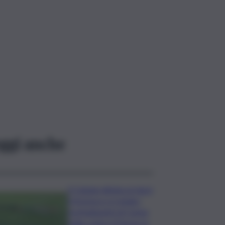
ggi anche
Il Catania elimina ai rigori
il Vicenza e si regala i
trentaduesimi di Coppa
Italia contro il Parma: la