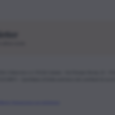
letter
le ultime novità
26 | Ediservice s.r.l. 95126 Catania – Via Principe Nicola, 22 – P
3210875 – Quotidiano di Sicilia usufruisce dei contributi di cui al
Alberto Tregua
Lavora con noi
Gerenza