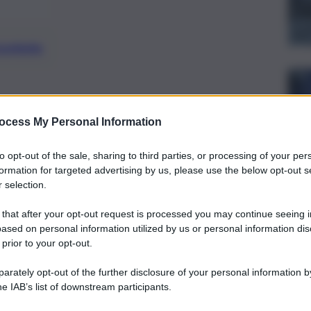
preferite
bloccata, Anas e forze dell’ordine sul
ocess My Personal Information
to opt-out of the sale, sharing to third parties, or processing of your per
formation for targeted advertising by us, please use the below opt-out s
 selection.
 that after your opt-out request is processed you may continue seeing i
ased on personal information utilized by us or personal information dis
 prior to your opt-out.
rately opt-out of the further disclosure of your personal information by
he IAB’s list of downstream participants.