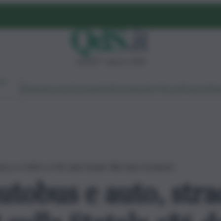
venerdì 7 agosto 2026
Ambiente
Lavoro
Economia
Politica
Cultura
Dai Mercati
Podcast
Vid
sa e traffico in tilt sulla Statale 386 dopo incidente
utobus e auto, stra