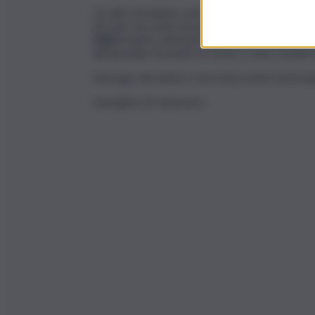
Un altro incidente, purtroppo con esito mortal
69 anni. Secondo una prima ricostruzione, la 
Mare
mentre attraversava la strada. Nonostant
all’ospedale di Lentini, le ferite si sono rivel
Sul luogo del sinistro sono intervenuti anche gli
Immagine di repertorio