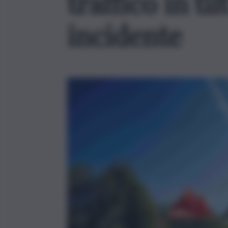
traffico in ti
incidente