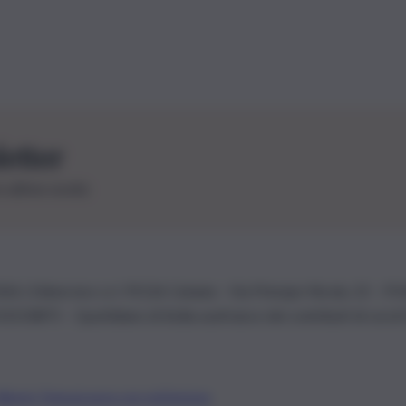
letter
le ultime novità
26 | Ediservice s.r.l. 95126 Catania – Via Principe Nicola, 22 – P
3210875 – Quotidiano di Sicilia usufruisce dei contributi di cui al
Alberto Tregua
Lavora con noi
Gerenza