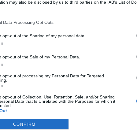
tion may also be disclosed by us to third parties on the IAB’s List of 
 that may further disclose it to other third parties.
l Data Processing Opt Outs
rovincia di Palermo, dove si sono scontrati un autobus e
o opt-out of the Sharing of my personal data.
In
a. Al momento non si hanno notizie di eventuali feriti.
o opt-out of the Sale of my Personal Data.
386, strada chiusa a Sclafani
In
to opt-out of processing my Personal Data for Targeted
ing.
“La
SS386 Di Ribera
è
temporaneamente chiusa
in
In
in provincia di Palermo, a causa di un incidente tra un
le squadre Anas e le forze dell’ordine per la gestione della
o opt-out of Collection, Use, Retention, Sale, and/or Sharing
a normale viabilità nel più breve tempo possibile”.
ersonal Data that Is Unrelated with the Purposes for which it
lected.
t, news e aggiornamenti CLICCA QUI
Out
CONFIRM