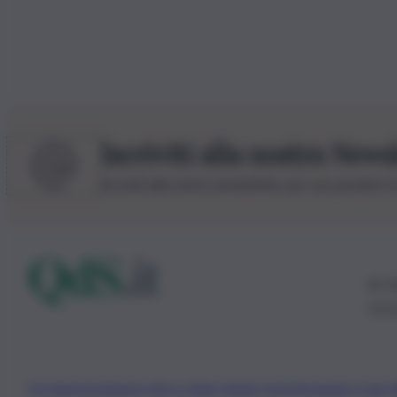
Iscriviti alla nostra News
Iscriviti alla nostra newsletter per non perdere 
© 20
0115
Chi Siamo
Fondazione Etica e Valori Marilù Tregua
Fondatore Carlo 