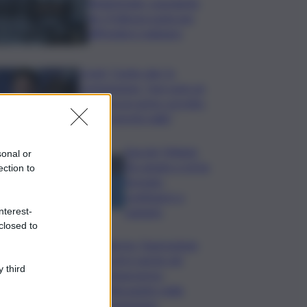
Bitdefender: popolarità
de L’Odissea usata per
diffondere malware
Covid, ‘Conte-day’ in
commissione: “non sono un
eroe ma un uomo corretto,
non troverete nulla”
Guccini, Meloni:
sonal or
l’ho amato e mi ha
ection to
formato,
continuerò a
cantarlo
nterest-
closed to
Palermo, l’operazione
Varchi è anche nel
 third
Sottogoverno:
D’Alessandro nella
commissione