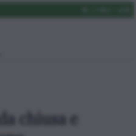
eo
da chiusa e