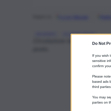
Google
Discover
Fonti 
Seguici su
, 
INCIDENTE
SCLAFANI BAGNI
Circolazione temporaneamente 
Do Not Pr
posto.
If you wish 
sensitive in
confirm your
Please note
based ads b
third parties
You may sepa
parties on t