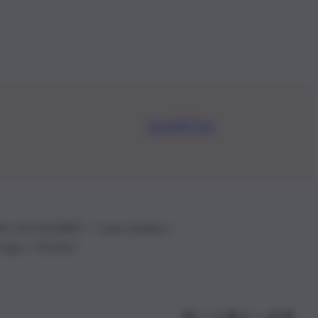
Iscriviti Ora
.IVA: 01153210875 – Cciaa Catania n.
 D.lgs n. 70/2017