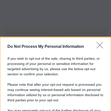
Do Not Process My Personal Information
Iscriviti alla nostra Newsletter
If you wish to opt-out of the sale, sharing to third parties, or
Iscriviti alla nostra newsletter per non perdere le ultime
processing of your personal or sensitive information for
novità
targeted advertising by us, please use the below opt-out
section to confirm your selection.
Iscriviti Ora
Please note that after your opt-out request is processed you
may continue seeing interest-based ads based on personal
information utilized by us or personal information disclosed to
third parties prior to your opt-out.
You may separately opt-out of the further disclosure of your