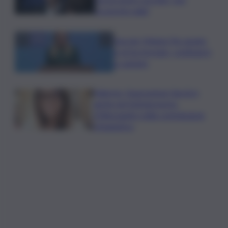
troverete nulla”
Guccini, Meloni: l’ho amato
e mi ha formato, continuerò
a cantarlo
Palermo, l’operazione Varchi è
anche nel Sottogoverno:
D’Alessandro nella commissione
Urbanistica