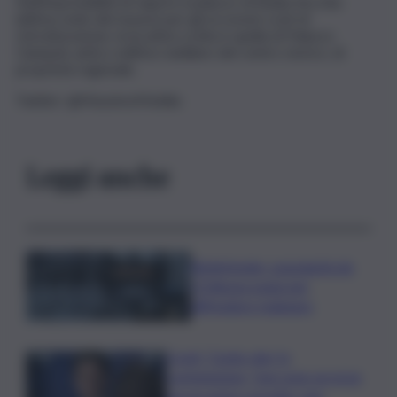
Nell’impossibilità di riaprire il palazzo di Badia Vecchia
(ultima sede del museo) per gli eccessivi costi di
ristrutturazione, la location scelta è quella di Palazzo
Ciampoli, antico edificio nobiliare del centro storico, di
proprietà regionale.
Twitter: @MassimoMobilia
Leggi anche
Bitdefender: popolarità de
L’Odissea usata per
diffondere malware
Covid, ‘Conte-day’ in
commissione: “non sono un eroe
ma un uomo corretto, non