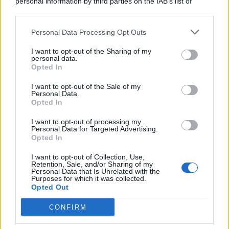
personal information by third parties on the IAB’s list of
© 2026 | Ediservice s.r.l. 95126 Catania – Via Principe
downstream participants.
Nicola, 22 – P.IVA: 01153210875 – Cciaa Catania n.
Personal Data Processing Opt Outs
This information may also be disclosed by us to third parties
01153210875 – Quotidiano di Sicilia usufruisce dei
on the IAB’s List of Downstream Participants that may further
contributi di cui al D.lgs n. 70/2017
I want to opt-out of the Sharing of my
disclose it to other third parties.
personal data.
Opted In
I want to opt-out of the Sale of my
Personal Data.
Chi Siamo
Opted In
Fondazione Etica e Valori Marilù Tregua
Fondatore Carlo Alberto Tregua
Lavora con noi
I want to opt-out of processing my
Personal Data for Targeted Advertising.
Gerenza
Opted In
I want to opt-out of Collection, Use,
Retention, Sale, and/or Sharing of my
Personal Data that Is Unrelated with the
Purposes for which it was collected.
Opted Out
Scarica l’app
CONFIRM
Privacy Policy
Preferenze Privacy