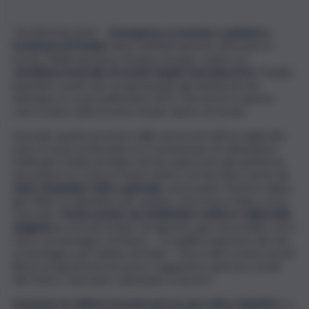
TAORMINA (ME) –
Emergenza economico-sanitaria e
lockdown di Natale
hanno definitivamente affossato le
poche, flebili speranze rimaste di poter vedere un
cartellone invernale di eventi targati Taormina Arte
. Meglio
guardare avanti, per programmare gli spettacoli che
andranno in scena nell’estate 2021. Ma anche in questo
caso il futuro all’orizzonte rimane denso di nuvole.
Secondo quanto previsto dalla nuova normativa regionale,
entro il mese di dicembre la Commissione di valutazione
Anfiteatro Sicilia avrebbe dovuto approvare gli spettacoli
da mettere in scena al Teatro Antico di Taormina. Invece
è
stato rimandato tutto a gennaio
, nonostante TaoArte abbia
già stilato il calendario per quanto concerne le date a essa
riservate.
Trenta serate, da suddividere nell’arco della bella
stagione
(e non più di dieci ad agosto), già concordate con il
Parco archeologico di Naxos – in qualità di gestore del sito
archeologico più visitato di Sicilia – che in altre trenta serate
libere programmerà la nota e suggestiva apertura serale
del Teatro, rinnovato e illuminato a dovere.
Insomma, la cultura è pronta ancora una volta a ripartire
e a