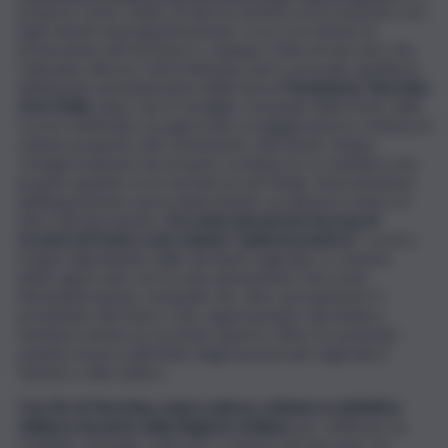
proporsi come volano di ripresa turistica ed economica, ma
ogni ritardo di programmazione, si sa, è un ritardo di
promozione del territorio e, dunque, fette di mercato che
voleranno altrove. Nel frattempo però, procede spedita la
definizione amministrativa della nuova
Fondazione Taormina
Arte Sicilia
, dopo che il Consiglio comunale della Perla, nelle
scorse settimane, ha approvato a maggioranza lo schema di
statuto proposto dal commissario, Bernardo Campo.
Un’approvazione non proprio scontata se si considera che,
proprio quando si era arrivati al rush finale, l’ostruzionismo
dell’opposizione aveva determinato un ulteriore rinvio e il
ritiro del documento.
Era stata riproposta l’accusa di
trovarsi di fronte a uno statuto “palermocentrico”
, ovvero
troppo dipendente dalle decisioni regionali. Lo schema
infine approvato, ha trovato pienamente d’accordo
l’Amministrazione comunale che, oltre ad esprimere il
presidente del futuro Cda, rappresentato dal sindaco,
nominerà anche un secondo esperto. Altre tre posizioni
saranno invece nell’orbita degli assessorati regionali al
Turismo e alla Cultura.
Con l’ok di Taormina, manca adesso soltanto la definitiva
delibera da parte della Regione siciliana
, per ratificare un
sodalizio sul quale si discute e si lavora da due anni. Un