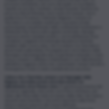
processo turbolento, nel corso del quale, lo ricordiamo,
rispetto al vecchio Comitato, strada facendo TaoArte ha
perso la città di Messina, sia in veste di Comune, che in
quella di ex Provincia. Il binomio Regione-Comune di
Taormina è così andato avanti per la propria strada,
partecipando al patrimonio della costituenda fondazione e
definendo l’iter burocratico giunto al termine. Sinergia
espressa anche sul piano pratico, con la definizione di un
cartellone congiunto di eventi già durante le festività
natalizie dello scorso anno, che si svolsero tra Taormina e
alcuni teatri palermitani. Proseguita poi con il rilancio della
Rassegna cinematografica (la cui gestione triennale è stata
messa a bando e affidata a Videobank) e con l’allestimento
dell’ultima stagione estiva che, nonostante i tempi ristretti e
l’emergenza Covid, è stata considerata un successo.
Cultura che a Taormina, sempre con l’appoggio della
Regione, dovrebbe presto arricchirsi anche con
l’allestimento di un Museo civico
. È questa la promessa del
Governo regionale, d’accordo con il Parco di Naxos, per
ridare alla Perla dello Ionio un museo della città, che manca
dai primi anni Duemila e che potrà riportare nella Perla
diversi reperti sparsi in altri musei dell’Isola.