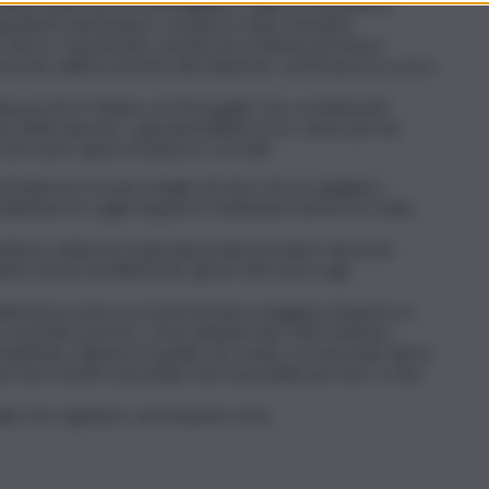
ente basso da far assomigliare l’Italia al Mozambico.
ipendenti aumentano i consumi è stato smentito
fisso e i pensionati, avendo poca fiducia nel futuro,
ostrato dall’incremento del risparmio, verificatosi lo scorso
alia perché in Tunisia o in Portogallo i loro emolumenti
o delle imposte. I giovani brillanti se ne vanno perché
 non sono capaci di attrarre i cervelli.
zionali non trovano meglio da fare che accapigliarsi,
soddisfano la voglia di guerre, buttandosi anche loro nella
bbero elaborare piani pluriennali, prendere decisioni
e decina di miliardi per girare tali risorse agli
lla burocrazia, la cui performance peggiora di giorno in
a controlli e perché, come abbiamo più volte ripetuto,
roduttività. Ognuno fa quello che vuole e si nasconde dietro
 non fare mentre dovrebbe fare il possibile per fare, e fare
talia che sogniamo: una Nazione seria.