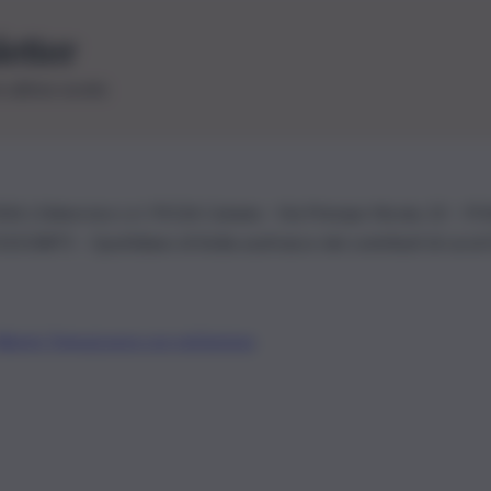
letter
le ultime novità
26 | Ediservice s.r.l. 95126 Catania – Via Principe Nicola, 22 – P
3210875 – Quotidiano di Sicilia usufruisce dei contributi di cui al
Alberto Tregua
Lavora con noi
Gerenza