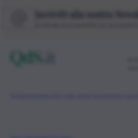
Iscriviti alla nostra News
Iscriviti alla nostra newsletter per non perdere 
© 20
0115
Chi Siamo
Fondazione Etica e Valori Marilù Tregua
Fondatore Carlo 
Privacy Policy
Preferenze Privacy