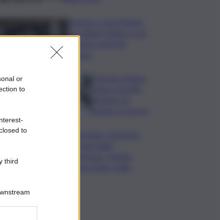
Vertice a casa Meloni
con Tajani, Salvini e Lupi:
bilancio e priorità
ripresa
Operaio siciliano
sonal or
muore travolto
ection to
da lastre di
marmo a Carrara
nterest-
closed to
Banco Bpm, Castagna:
Agricole Italia?
Valuteremo, ritengo
 third
fusione molto solida
Downstream