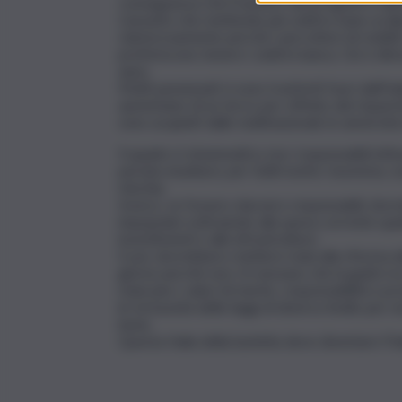
conseguenza che il numero dei progetti è talm
L’assunto che mettendo più soldi in mano ai d
clamorosamente perché i percettori di reddito 
preferiscono tenere i soldi in banca. Ciò è dim
anno.
Molti pensionati si sono trasferiti fuori dall’It
aumentano di un terzo per effetto del risparmi
sono acquisiti dalle multinazionali, le università
Il quadro è drammatico ma i responsabili istitu
persino insultarsi, per futili motivi. Insomma, 
mischia.
Invece, se fossero davvero responsabili, dovre
impopolari sottraendo alla spesa corrente qualch
investimenti e alle infrastrutture.
E poi, dovrebbero mettere mani alla riforma de
giorno perché non c’è nessuno che la guidi e l
mancano i valori di merito, responsabilità e p
le tortuosità delle leggi di diverso livello per
bene.
Questa Italia della burletta deve diventare l’I