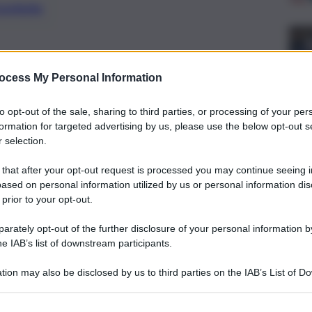
preferite
ocess My Personal Information
to opt-out of the sale, sharing to third parties, or processing of your per
formation for targeted advertising by us, please use the below opt-out s
 selection.
 that after your opt-out request is processed you may continue seeing i
ased on personal information utilized by us or personal information dis
 prior to your opt-out.
rately opt-out of the further disclosure of your personal information by
he IAB’s list of downstream participants.
in mezzo a tanti scogli.
tion may also be disclosed by us to third parties on the IAB’s List of 
 europea è una sorta di puzzle, con tanti pezzi ma senza
 that may further disclose it to other third parties.
to di medio e lungo periodo.
iegare le singole misure, quasi tutte pezze sulle scuciture,