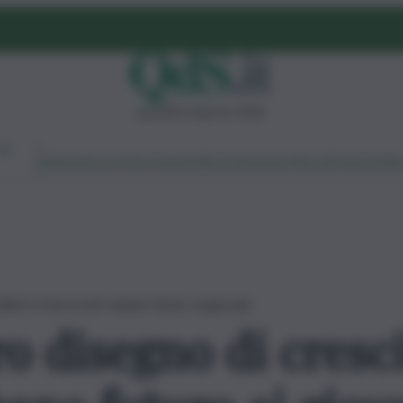
giovedì 6 agosto 2026
Ambiente
Lavoro
Economia
Politica
Cultura
Dai Mercati
Podcast
Vid
itici e burocrati rubano futuro ai giovani
 disegno di crescit