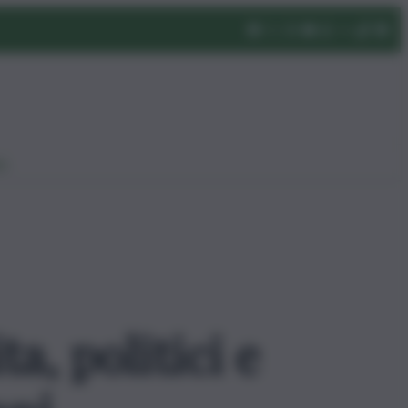
eo
a, politici e