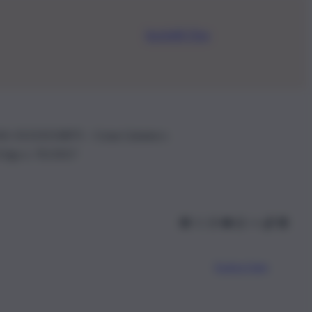
Iscriviti Ora
.IVA: 01153210875 – Cciaa Catania n.
 D.lgs n. 70/2017
Scarica l’app