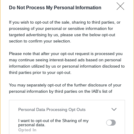
Do Not Process My Personal Information
Iscriviti alla nostra Newsletter
If you wish to opt-out of the sale, sharing to third parties, or
Iscriviti alla nostra newsletter per non perdere le ultime
processing of your personal or sensitive information for
novità
targeted advertising by us, please use the below opt-out
section to confirm your selection.
Iscriviti Ora
Please note that after your opt-out request is processed you
may continue seeing interest-based ads based on personal
information utilized by us or personal information disclosed to
third parties prior to your opt-out.
You may separately opt-out of the further disclosure of your
personal information by third parties on the IAB’s list of
© 2026 | Ediservice s.r.l. 95126 Catania – Via Principe
downstream participants.
Nicola, 22 – P.IVA: 01153210875 – Cciaa Catania n.
Personal Data Processing Opt Outs
This information may also be disclosed by us to third parties
01153210875 – Quotidiano di Sicilia usufruisce dei
on the IAB’s List of Downstream Participants that may further
contributi di cui al D.lgs n. 70/2017
I want to opt-out of the Sharing of my
disclose it to other third parties.
personal data.
Opted In