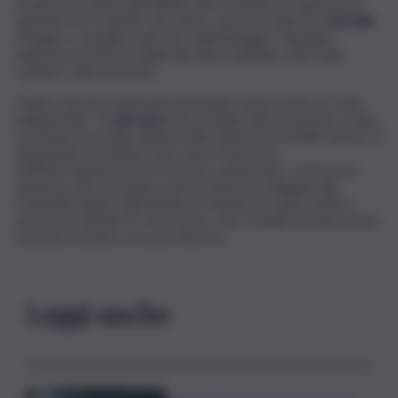
locale poco prima del delitto che avrebbe un rapporto di
amicizia con i fratelli. Uno di loro aveva in mano un
rastrello
di legno e metallo usato per il giardinaggio. Il gruppo
nell’area posteriore della discoteca quando sono stati
esplosi i colpi di pistola.
Inoltre una terza persona potrebbe avere avuto un ruolo
nell’omicidio. Un
giovane
che avrebbe dato la pistola a salve
al 22enne accusato dell’omicidio insieme al fratello minore. Il
più grande dovrebbe aver avuto l’arma ma
nell’interrogatorio non lo ha mai confermato. La Procura
ipotizza che ci possano essere interessi collegati alla
criminalità dietro all’omicidio di Celesia ma tutto sembra
ancora da definiti. È certo, però, che i fratelli avevano avuto
un primo scontro circa un mese fa.
Leggi anche