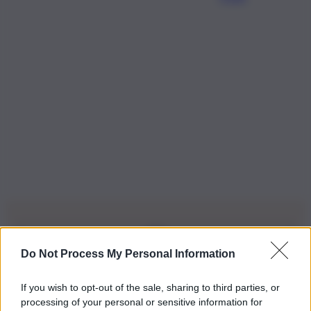
Do Not Process My Personal Information
Iscriviti alla nostra Newsletter
If you wish to opt-out of the sale, sharing to third parties, or
Iscriviti alla nostra newsletter per non perdere le ultime
processing of your personal or sensitive information for