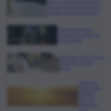
Palermo, due morti in sei giorni:
“Il tavolo tecnico sulla sicurezza
stradale non può più aspettare”
I Barisei: vendemmia
notturna per tutelare chi
lavora nei filari
Nintendo, utili +53,5% nel
I trimestre dell’anno
fiscale
Il Meteo in
Sicilia, il caldo
da bollino
rosso non
abbandona
l’Isola