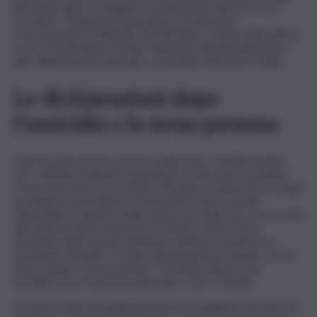
altri interrogati. Il maggiore ha dichiarato spesso di non
ricordare. Il legale ha depositato la richiesta di
scarcerazione al Tribunale del Riesame. La linea della difesa
è che i fratelli hanno fornito elementi utili aprendosi pure
alla collaborazione parziale e potrebbe diventare totale.
Le dichiarazioni dopo
l’omicidio e la terza persona
“Non ricordo chi era con me quella sera”, avrebbe detto
G.O. nell’interrogatorio di garanzia. In discoteca avrebbe
“avuto una rissa con la vittima, Rosolino, un’altra rissa era già
accaduta in precedenza. Tra la prima rissa in via dei
Chiavettieri e il giorno della rissa in via Calvi non ci sono stati
altri episodi. Non conoscevo la vittima. Ad un certo
momento della serata, all’interno dell’area fumatori ho
incontrato Rosolino. Ci siamo allontanati per parlare, ma lui
mi ha colpito e sono svenuto”. Il fratello minore, poi,
avrebbe preso la pistola sparando contro Celesia.
Al centro delle investigazioni pure un soggetto arrivato nel