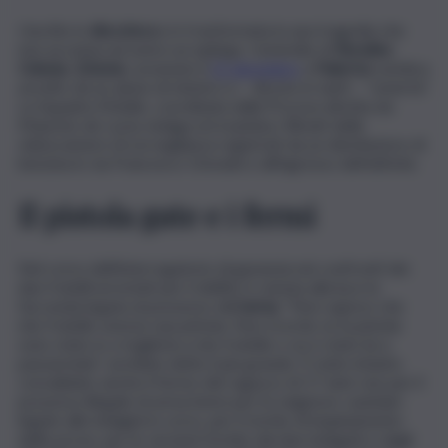
Una lite in
discoteca
si è trasformata in una tragedia che
non accenna ad avere un epilogo. L’omicidio di
Rosolino
Celesia
,
22enne
, avvenuto il
21 dicembre
a
Palermo
sembra
avvolto da un alone di mistero e – dicono in tanti – “omertà”.
La Squadra Mobile, coordinata dalla Procura diretta da
Maurizio de Lucia, indaga ed esamina i filmati delle
videocamere di sorveglianza registrati da un distributore di
benzina in via Francesco Omodei e all’ingresso dell’attività.
Il pistola gate e i fermi
Nel corso dell’interrogatorio di garanzia nei confronti dei
due fratelli arrestati per il delitto è venuta alla luce la
faccenda legata al possesso dell’
arma
. “Non sapevo che
mio fratello avesse una pistola. Non ricordo se la pistola
sono stato io a toglierla a mio fratello o se è stato lui a
passarmela”, avrebbe detto il più grande. È stato intanto
convalidato anche il fermo del ragazzo di 17 anni: non per il
possesso illegale di arma bensì per le esigenze cautelari
legate alle indagini in corso, per il rischio di inquinamento
delle prove, per le versioni fornite dai due indagati e dagli