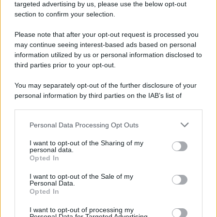
novità
targeted advertising by us, please use the below opt-out
section to confirm your selection.
Iscriviti Ora
Please note that after your opt-out request is processed you
may continue seeing interest-based ads based on personal
information utilized by us or personal information disclosed to
third parties prior to your opt-out.
You may separately opt-out of the further disclosure of your
personal information by third parties on the IAB’s list of
© 2026 | Ediservice s.r.l. 95126 Catania – Via Principe
downstream participants.
Nicola, 22 – P.IVA: 01153210875 – Cciaa Catania n.
Personal Data Processing Opt Outs
This information may also be disclosed by us to third parties
01153210875 – Quotidiano di Sicilia usufruisce dei
on the IAB’s List of Downstream Participants that may further
contributi di cui al D.lgs n. 70/2017
I want to opt-out of the Sharing of my
disclose it to other third parties.
personal data.
Opted In
I want to opt-out of the Sale of my
Personal Data.
Chi Siamo
Opted In
Fondazione Etica e Valori Marilù Tregua
Fondatore Carlo Alberto Tregua
Lavora con noi
I want to opt-out of processing my
Personal Data for Targeted Advertising.