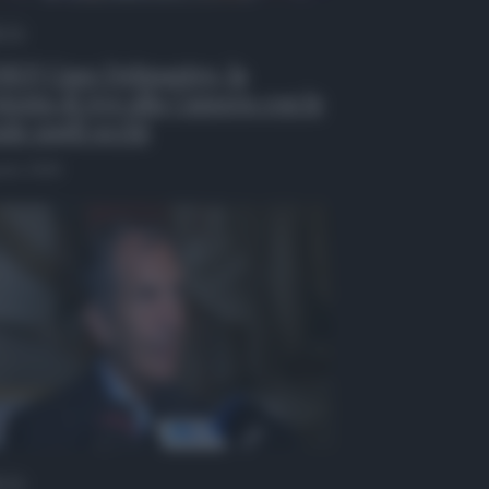
 Tv
EO| Caso Delmastro, la
testa di Avs alla Camera con le
de sugli occhi
osto 2026
 Tv