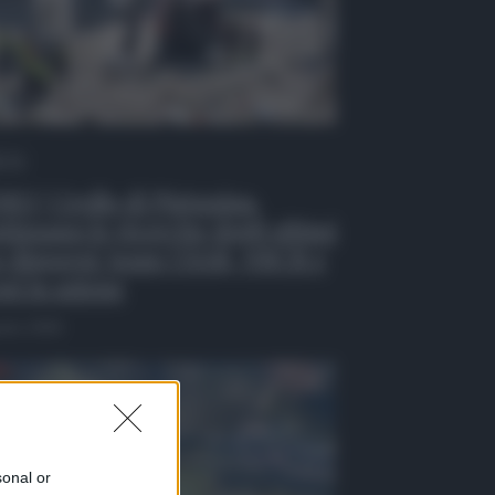
 Tv
EO | Crollo di Pistunina,
tinuano le ricerche degli ultimi
 dispersi: team USAR, NBCR e
ni in azione
osto 2026
sonal or