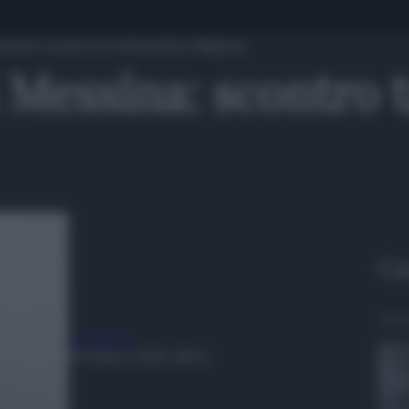
Messina: scontro tra Università e Regione
i Messina: scontro 
Gu
Lina Bruno
23 Marzo 2023, 08:31