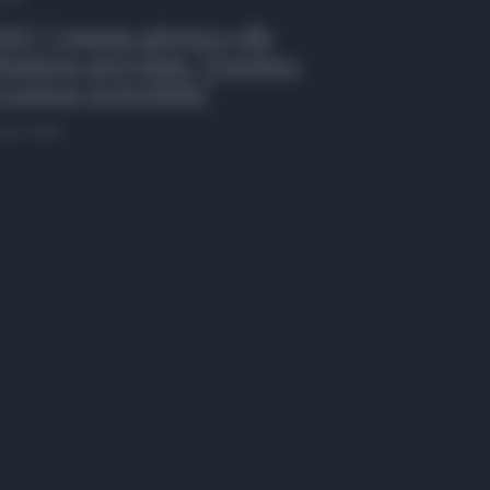
EO | Catania aderisce alla
inizione agevolata, Trantino:
casione irripetibile”
osto 2026