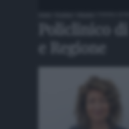
Home
»
Province
»
Messina
»
Policlinico di 
Policlinico d
e Regione