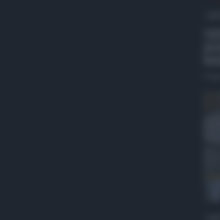
QdS
VID
pro
ben
5 Ag
QdS