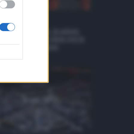
 Tv
EO | Antincendio, in azione
 i droni: il nuovo piano per la
venzione a Belpasso
osto 2026