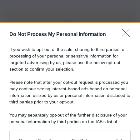
Do Not Process My Personal Information
Iscriviti alla nostra Newsletter
If you wish to opt-out of the sale, sharing to third parties, or
Iscriviti alla nostra newsletter per non perdere le ultime
processing of your personal or sensitive information for
novità
targeted advertising by us, please use the below opt-out
section to confirm your selection.
Iscriviti Ora
Please note that after your opt-out request is processed you
may continue seeing interest-based ads based on personal
information utilized by us or personal information disclosed to
third parties prior to your opt-out.
You may separately opt-out of the further disclosure of your
personal information by third parties on the IAB’s list of
© 2026 | Ediservice s.r.l. 95126 Catania – Via Principe
downstream participants.
Nicola, 22 – P.IVA: 01153210875 – Cciaa Catania n.