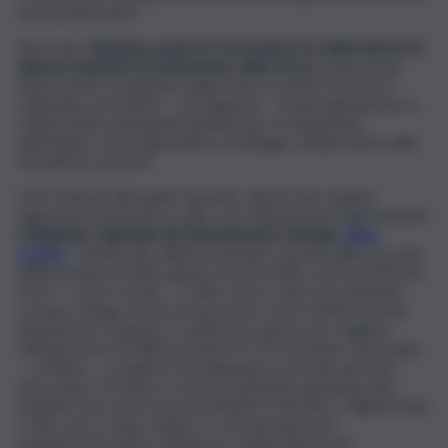
solo temporanea”.
Non solo.
Chiedono anche di “prevedere la realizzazione di
ulteriori impianti di trattamento della Forsu;
al fine di una
dislocazione omogenea degli stessi su tutto il territorio
regionale; prevedere – proseguono – fondi regionali per la
realizzazione di impianti pubblici per il trattamento
dell’umido e di intraprendere un dialogo collaborativo sulle
tematiche esposte”.
Una richiesta alla quale risponde, almeno per quanto
riguarda la situazione in atto e la realizzazione degli impianti,
il dirigente regionale del Dipartimento Energia,
Salvo
Cocina
. “Dando atto dell’eccezionale crescita della raccolta
differenziata in Sicilia, giunta ormai al 40% contro il 22% del
2017 – scrive Cocina – e dello sforzo fatto da moltissimi
comuni, ritengo doveroso precisare che in Sicilia esistono
impianti per l’organico a sufficienza anche per reggere
l’attuale boom di differenziata e il 17% di umido. Purtroppo
– continua – a seguito di irregolarità accertate dai Noe,
Arpa, Asp e Province e di provvedimento giudiziari due
impianti sono fermi da mesi (Sicilfert Marsala e Giglione Ag)
e altri sono a ritmo ridotto o si fermeranno per
manutenzione (Raco-Belpasso, Ofelia-Ramacca)”.