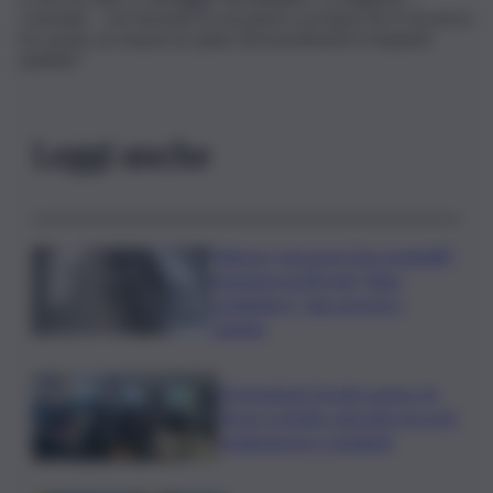
conclude – sta facendo la sua parte e proprio ieri il Governo
ha varato un massiccio piano di investimenti in impianti
pubblici”.
Leggi anche
“Signora, faccia le foto ai gioielli”:
ennesima truffa del “falso
carabiniere”, due arresti a
Catania
Formazione Scuola-Lavoro di
Terna, in Sicilia coinvolti circa 60
studentesse e studenti