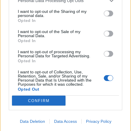
Personal Data Processing Opt Outs
This information may also be disclosed by us to third parties
01153210875 – Quotidiano di Sicilia usufruisce dei
on the IAB’s List of Downstream Participants that may further
contributi di cui al D.lgs n. 70/2017
I want to opt-out of the Sharing of my
disclose it to other third parties.
personal data.
Opted In
I want to opt-out of the Sale of my
Personal Data.
Chi Siamo
Opted In
Fondazione Etica e Valori Marilù Tregua
Fondatore Carlo Alberto Tregua
Lavora con noi
I want to opt-out of processing my
Personal Data for Targeted Advertising.
Gerenza
Opted In
I want to opt-out of Collection, Use,
Retention, Sale, and/or Sharing of my
Personal Data that Is Unrelated with the
Purposes for which it was collected.
Opted Out
Scarica l’app
CONFIRM
Privacy Policy
Preferenze Privacy
Data Deletion
Data Access
Privacy Policy