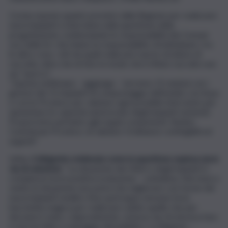
Cocina espone quanto previsto dalla Regione per realizzare
nuovi impianti e interviene nella questione della
progettazione, evidenziando le responsabilità dei Comuni
soci della Srr che hanno la responsabilità, di individuare, tra
le altre cose, i siti nei quali realizzare nuove strutture di
raccolta, oltre che di fare in modo che il rifiuto raccolto non
sia “sporco”.
“Questa settimana – aggiunge – terremo 15 riunioni con i
gestori dei 15 impianti di compostaggio dell’umido con Arpa
e con le Province per valutare ogni possibile intervento per
aumentare le capacità autorizzate degli impianti esistenti.
Proporremo pertanto agli organi competenti, Sindaci,
Commissari Province, di valutare Ordinanze contingibili ed
urgenti”.
Infine,
il dirigente evidenzia come la questione esplosa sia in
via di soluzione
. “La situazione dei rifiuti e degli impianti è
complessa ma in positiva evoluzione – sottolinea. Nei mesi a
venire la situazione non potrà che migliorare con l’avvio dei
nuovi impianti mobili e fissi: purtroppo nessuno ha la
bacchetta magica per realizzare subito quello che per
decenni è stato, colpevolmente, omesso da chi doveva fare
e non ha fatto a vantaggio del pubblico. La Regione –