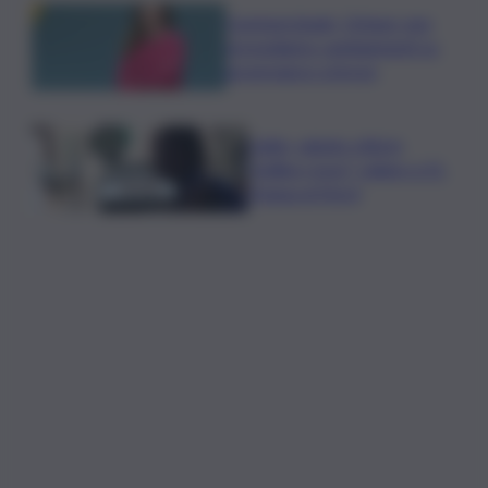
Commerzbank, Orlopp: non
prevediamo cambiamenti su
governance a breve
Caldo, sabato città in
“bollino rosso” calano a 21.
Tregua al Nord