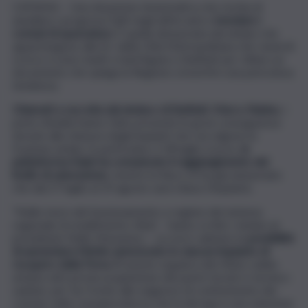
CATANIA – Una situazione drammatica che rischia di
annullare i progressi fatti negli ultimi anni e
inondare i
comuni di spazzatura
. È quella denunciata dai sindaci che
appartengono alla Srr della Città Metropolitana che venerdì
scorso si sono riuniti a Sant’Agata Li Battiati per stilare un
documento che spinga la Regione a invertire una pericolosa
tendenza.
Chiamati a raccolta dal sindaco di Battiati, Marco Rubino
, i
primi cittadini hanno fatto presente le gravi conseguenze
dovute alla chiusura degli impianti che raccolgono la
frazione umida. In particolare, il 18 luglio scorso,
la
piattaforma Kalat ha comunicato il raggiungimento del
livello di saturazione
, mentre la Raco srl ha già annunciato
che dal 27 luglio al 19 agosto sarà chiuso l’impianto.
“Nelle more del funzionamento a regime del sistema
regionale di smaltimento rifiuti – hanno scritto i sindaci al
presidente Nello Musumeci – occorre valutare la
possibilità
di aumentare il limite autorizzato in ciascun impianto di
recupero della Forsu
(Frazione organica del rifiuto solido
urbano ndr) previa acquisizione dei pareri tecnici e tecnico-
sanitari, per far fronte alle esigenze di conferimento dei
comuni, nella consapevolezza che la deroga è una soluzione