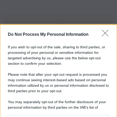
Do Not Process My Personal Information
Iscriviti alla nostra Newsletter
If you wish to opt-out of the sale, sharing to third parties, or
Iscriviti alla nostra newsletter per non perdere le ultime
processing of your personal or sensitive information for
novità
targeted advertising by us, please use the below opt-out
section to confirm your selection.
Iscriviti Ora
Please note that after your opt-out request is processed you
may continue seeing interest-based ads based on personal
information utilized by us or personal information disclosed to
third parties prior to your opt-out.
You may separately opt-out of the further disclosure of your
personal information by third parties on the IAB’s list of
© 2026 | Ediservice s.r.l. 95126 Catania – Via Principe
downstream participants.