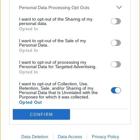
Nicola, 22 – P.IVA: 01153210875 – Cciaa Catania n.
Personal Data Processing Opt Outs
This information may also be disclosed by us to third parties
01153210875 – Quotidiano di Sicilia usufruisce dei
on the IAB’s List of Downstream Participants that may further
contributi di cui al D.lgs n. 70/2017
I want to opt-out of the Sharing of my
disclose it to other third parties.
personal data.
Opted In
I want to opt-out of the Sale of my
Personal Data.
Chi Siamo
Opted In
Fondazione Etica e Valori Marilù Tregua
Fondatore Carlo Alberto Tregua
Lavora con noi
I want to opt-out of processing my
Personal Data for Targeted Advertising.
Gerenza
Opted In
I want to opt-out of Collection, Use,
Retention, Sale, and/or Sharing of my
Personal Data that Is Unrelated with the
Purposes for which it was collected.
Opted Out
Scarica l’app
CONFIRM
Privacy Policy
Preferenze Privacy
Data Deletion
Data Access
Privacy Policy