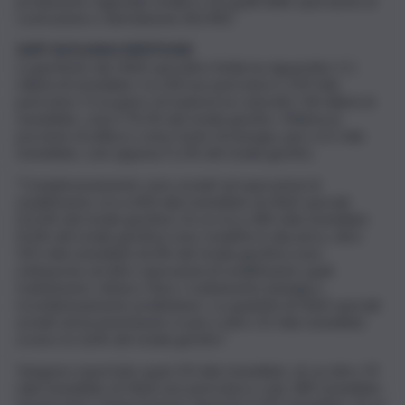
produzione regionale totale) e da quelli delle operazioni di
costruzione e demolizione (42,4%)”.
DATI SICILIANI/GESTIONE
La gestione dei rifiuti speciali in Sicilia ha riguardato 5,1
milioni di tonnellate, tra 4,8 non pericolosi e 259 mila
pericolosi. Il recupero di materia ha coinvolto 3,8 milioni di
tonnellate, cioè il 74,1% del totale gestito. Minima la
porzione di utilizzo come fonte di energia, pari a 61 mila
tonnellate, cioè appena l’1,2% del totale gestito.
“Complessivamente sono avviati ad operazioni di
smaltimento circa 640 mila tonnellate di rifiuti speciali
(12,6% del totale gestito): di cui circa 283 mila tonnellate
(5,6% del totale gestito) sono smaltite in discarica, oltre
325 mila tonnellate (6,4% del totale gestito) sono
sottoposte ad altre operazioni di smaltimento quali
trattamento chimico-fisico, trattamento biologico,
ricondizionamento preliminare. La quantità di rifiuti speciali
avviati ad incenerimento è pari a oltre 32 mila tonnellate
ovvero lo 0,6% del totale gestito”.
Vengono esportate quasi 20 mila tonnellate, di cui oltre 19
mila tonnellate di rifiuti non pericolosi e solo 289 tonnellate
di pericolosi. L’importazione riguarda 4.105 tonnellate, di cui