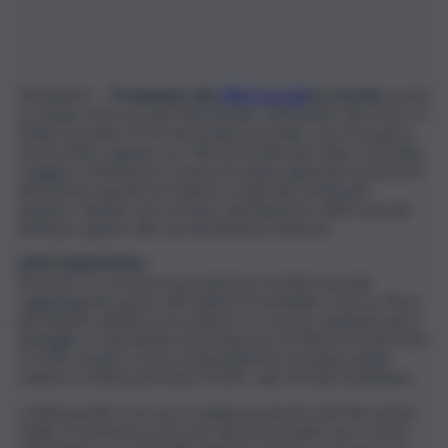
PALERMO –
Produzione dei
rifiuti speciali
in crescita
, anche
se l’Italia resta uno dei Paesi leader nell’ambito del riciclo. In
Sicilia si produce il 5% del totale nazionale, con il recupero
che ha fatto segnare un 74% del totale dei rifiuti. Una delle
maggiori criticità per il sistema isolano riguarda l’assenza di
discariche in grado di trattare i materiali contenenti
amianto. Numeri che arrivano dal Rapporto rifiuti speciali
dell’Ispra, giunto alla sua diciottesima edizione.
DATI NAZIONALI
Nel 2017 è cresciuta la produzione di rifiuti speciali,
raggiungendo quota 140 milioni di tonnellate, cioè un 3% in
più rispetto all’anno precedente. In crescita, andando più in
dettaglio, è soprattutto la produzione di rifiuti non pericolosi
(+3,1%), mentre resta sostanzialmente invariata quella
relativa ai rifiuti pericolosi (+0,6%, vale 60 mila tonnellate).
I rifiuti gestiti crescono complessivamente del 4% mentre
l’Italia si conferma come uno dei Paesi leader per il riciclo,