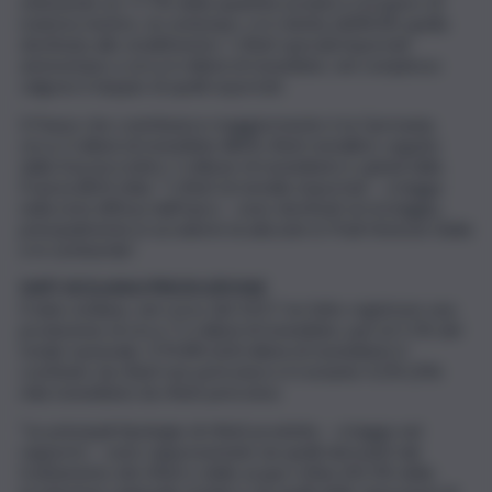
ottenendo un +7,7% della quantità avviata a recupero di
materia mentre, al contempo, si è ridotta dell’8,4% quella
destinata allo smaltimento. I rifiuti speciali importati
ammontano a circa 6 milioni di tonnellate, nel complesso
valgono il doppio di quelli esportati.
Il Paese che contribuisce maggiormente è la Germania,
circa 2 milioni di tonnellate (86% rifiuti metallici), seguita
dalla Svizzera (oltre 1 milione di tonnellate) e quindi dalla
Francia (824 mila). “I rifiuti di metallo importati – si legge
nella nota diffusa dall’Ispra – sono destinati al riciclaggio,
principalmente in acciaierie localizzate in Friuli Venezia Giulia
e in Lombardia”.
DATI SICILIANI/PRODUZIONE
Il dato siciliano, nel corso del 2017, ha fatto registrare una
produzione di circa 7,1 milioni di tonnellate, pari al 5,1% del
totale nazionale. Il 95,8% (6,8 milioni di tonnellate) è
costituito da rifiuti non pericolosi e il restante 4,2% (296
mila tonnellate) da rifiuti pericolosi.
“Le principali tipologie di rifiuti prodotte – si legge nel
rapporto – sono rappresentate da quelli derivanti dal
trattamento dei rifiuti e delle acque reflue (45,3% della