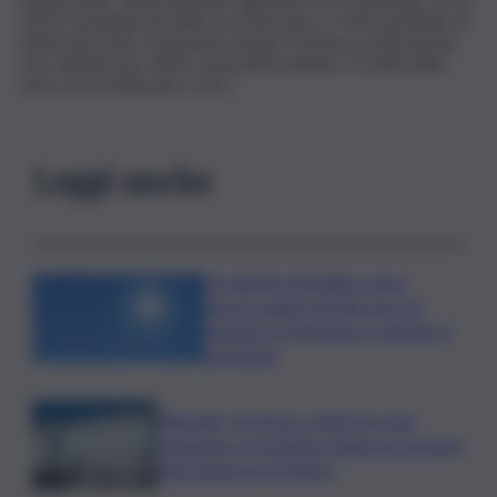
3.631 tonnellate di rifiuti non pericolosi, e 474 tonnellate di
rifiuti pericolosi. Si lamenta sempre l’assenza di discariche
che smaltiscono rifiuti contenenti amianto. In tutta Italia
sono 23, in Sicilia pari a zero.
Leggi anche
Un sabato da bollino rosso,
ancora caldo in Sicilia ma con
pioggia tra Messina e Catania: le
previsioni
Migranti, Governo conferma stop
Schengen con Spagna: Italia non accetta
imposizioni su frontiere