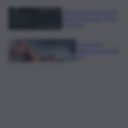
Sogin: bene Arera su acconti
sospesi su Deposito e Parco
Tecnologico
Europei nuoto,
Paltrinieri quarto nella
3 km