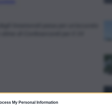
preferite
degli Innamorati passa per un’accurata
 stime di Confesercenti per il 14
ocess My Personal Information