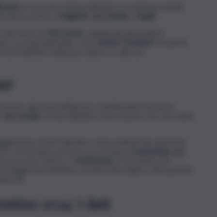
izzato
la ricorrenza di San Valentino: è tradizione, infatti,
 proprio partner di
biglietti
,
cioccolatini
e
regali
.
niti iniziò nel
XIX secolo
, quando gli imprenditori
ino su scala industriale, come
Esther Howland
. Ciò portò
 San Valentino nella pop culture e a alla sua
ggi
iferiscono alla festa dell’amore sottolineando la pratica
 “
uso sociale
” di San Valentino, dove l’amore non solo viene
eggiamento di San Valentino: menu dedicati nei ristoranti,
vari con tematica amorosa. Le trovate di
marketing
oggi
a ricorrenza: l’amore. Il
sentimento
e l’emozione non
esteggia San Valentino, al valore del regalo o alla quantità
lebrarlo.
entino 2024: i dati