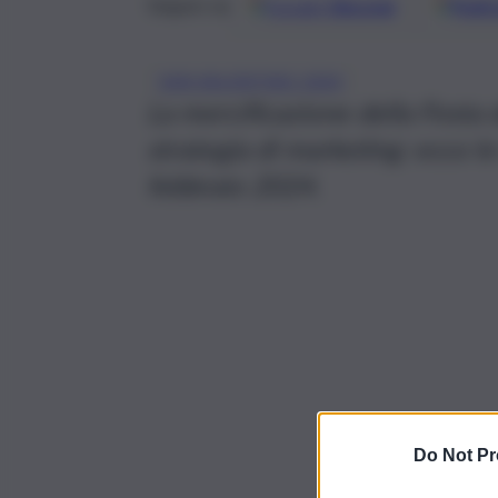
Google
Discover
Fonti 
Seguici su
SAN VALENTINO 2024
La mercificazione della Festa 
strategia di marketing: ecco le
febbraio 2024.
Do Not Pr