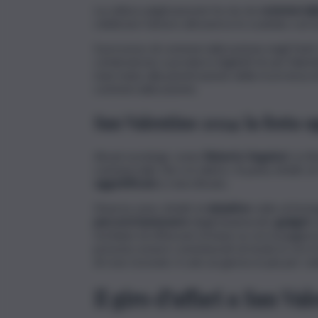
La cultura anglosassone ha via via
commercial
celebrare l’amore attraverso lo scambio con il
Il processo di commercializzazione negli Stati U
cominciarono a produrre biglietti di san Valent
man mano alla penetrazione della ricorrenza di
commercializzazione.
San Valentino 2024: la festa o
Alcuni sociologi, come
Roberto Segatori
, si r
commerciale che vi è dietro. Si parla, infatti, di
oggettificato
e mercificato.
Diverse sono, infatti, le
iniziative
volte al fest
percorsi benessere
degli innamorati,
gadget
rischiano di offuscare la base su cui si poggia l
possono essere commisurati al modo in cui si f
di rose ricevute: è solo un giorno in più per ce
Il giro d’affari a San Val