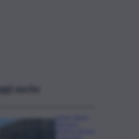
ggi anche
Cefpas, Sabrina
Cillia nuova
direttrice: arriva la
nomina della