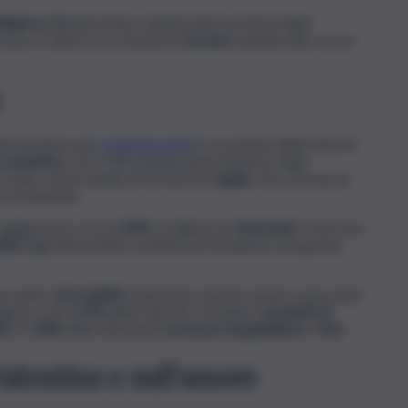
aliani su 10
quest’anno celebreranno la festa degli
ona. Il valore è in crescita di
14 euro
rispetto allo scorso
ori da Ipsos per
Confesercenti
in occasione della festa di
 romantica
, con il 73% di indicazioni da parte degli
o anno, anche quella di chi farà un
regalo
, che si ferma al
con il partner.
aggioranza, circa il
69%
, sceglierà un
ristorante
. Crescono,
2%
degli intervistati si metterà ai fornelli per preparare
a volta i
cioccolatini
si piazzano al primo posto come dono
guire, con il
27%
delle risposte, troviamo i
prodotti di
4%
e il
23%
delle indicazioni
accessori di gioielleria
e
fiori
.
Valentino e sull’amore