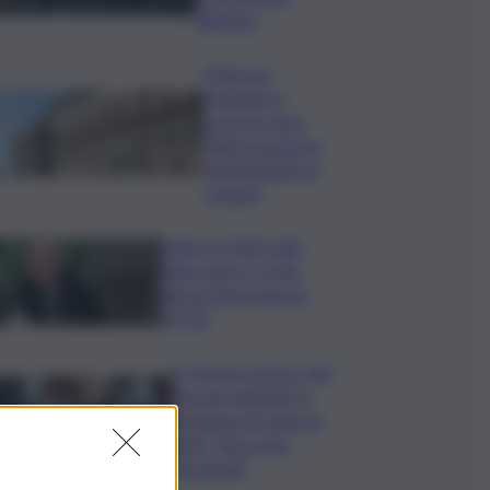
Regione
Manovra
Coesione e
crescita, Anci:
“Bene aumento
trasferimenti ai
comuni”
Sogin: in 2025 utile
balza oltre 2,5 mln,
decommissioning al
47,7%
Il “circolo vizioso” dei
tirocini regionali, la
denuncia di Lauria al
QdS: “Non sono
funzionali”