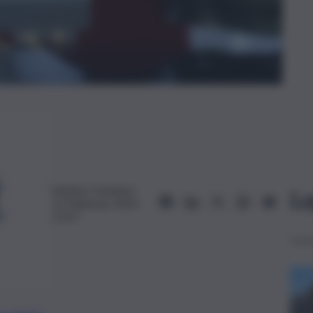
Marika Contarino
Le
13 Febbraio 2024,
12:07