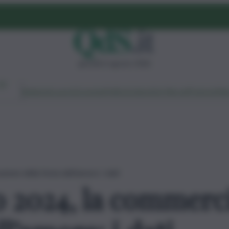
giovedì 6 agosto 2026
Ambiente
Lavoro
Economia
Politica
Cultura
Dai Mercati
Podcast
Vid
ione della festa dell’amore: i dati
o 2024, la commerc