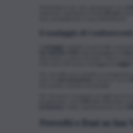
Nonostante il caro vita e gli aumenti, circa
6 it
innamorati, spendendo in media
85 euro
a pers
anno, principalmente a causa dell’inflazione.
Il sondaggio di Confesercenti
Il
sondaggio
condotto su più di mille consumat
San Valentino 2024
vede primeggiare la
cena
intervistati. La quota che batte, come lo scors
61%. Solo il 5%, invece, festeggerà in
viaggio
Per i fan della cena romantica, la stragrande m
però, le
cene domestiche
e fai da te: circa il
2
una cenetta romantica homemade.
Per chi, invece, è propenso ai regali, ancora un
più gettonato, con il
37%
delle indicazioni. A se
profumeria
e, infine, rispettivamente con il
2
Proverbi e frasi su San 