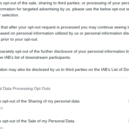
to opt-out of the sale, sharing to third parties, or processing of your per
formation for targeted advertising by us, please use the below opt-out s
 selection.
ntino 2024
: una giornata dedicata all’
amore
e agli
 that after your opt-out request is processed you may continue seeing i
paese, nonostante sia festa ufficiale nella Comunione
ased on personal information utilized by us or personal information dis
 prior to your opt-out.
t, news e aggiornamenti CLICCA QUI
rately opt-out of the further disclosure of your personal information by
he IAB’s list of downstream participants.
tion may also be disclosed by us to third parties on the IAB’s List of 
ti purificativi dei Lupercalia. Nell’Antica Roma, infatti,
 that may further disclose it to other third parties.
 i
Lupercalia
, delle feste di purificazione di matrice arcaica
ra, dall’interpretazione molto controversa. Queste feste
l Data Processing Opt Outs
 propiziazione della fecondità e considerati deplorevoli.
o opt-out of the Sharing of my personal data.
ntino
In
si papi, ma fu in particolare
papa Gelasio I
nel 495 a
o opt-out of the Sale of my Personal Data.
all’amore, associandola idealmente alla protezione del santo
In