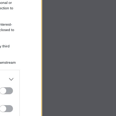
sonal or
ection to
nterest-
closed to
 third
Downstream